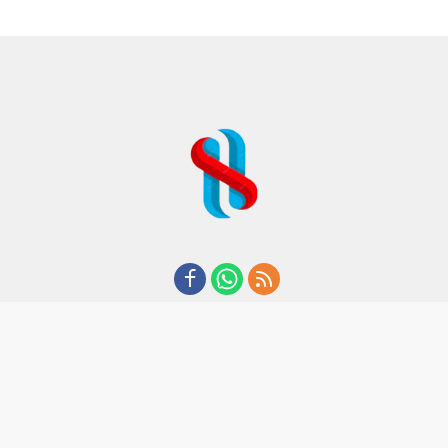
REDAKSI
TENTANG KAMI
KODE ETIK
KEBIJAKAN PRIVASI
DISCLAIMER
PEDOMAN MEDIA CYBER
CopyRight I 2020 I By Suaraham.com