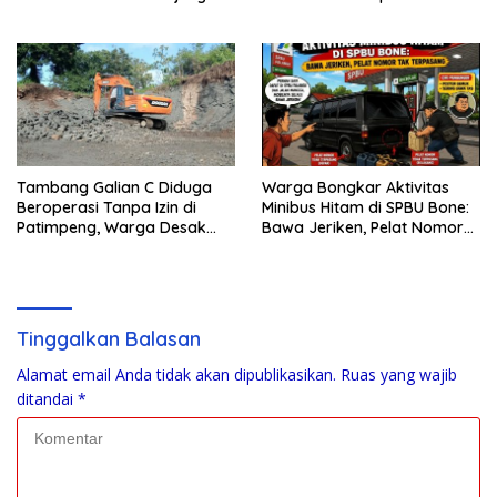
Damai
kepulauan tanimbar
Tambang Galian C Diduga
Warga Bongkar Aktivitas
Beroperasi Tanpa Izin di
Minibus Hitam di SPBU Bone:
Patimpeng, Warga Desak
Bawa Jeriken, Pelat Nomor
Kapolres Bone Turun Tangan
Tak Terpasang
Tinggalkan Balasan
Alamat email Anda tidak akan dipublikasikan.
Ruas yang wajib
ditandai
*