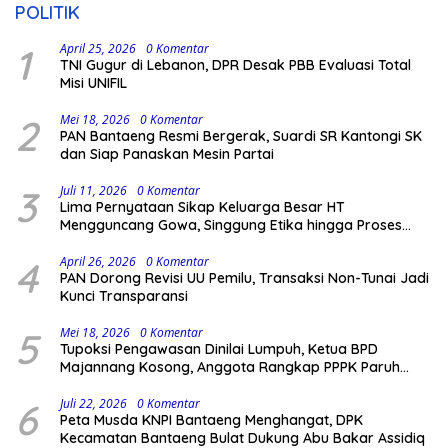
POLITIK
1
April 25, 2026
0 Komentar
TNI Gugur di Lebanon, DPR Desak PBB Evaluasi Total
Misi UNIFIL
2
Mei 18, 2026
0 Komentar
PAN Bantaeng Resmi Bergerak, Suardi SR Kantongi SK
dan Siap Panaskan Mesin Partai
3
Juli 11, 2026
0 Komentar
Lima Pernyataan Sikap Keluarga Besar HT
Mengguncang Gowa, Singgung Etika hingga Proses
Hukum
4
April 26, 2026
0 Komentar
PAN Dorong Revisi UU Pemilu, Transaksi Non-Tunai Jadi
Kunci Transparansi
5
Mei 18, 2026
0 Komentar
Tupoksi Pengawasan Dinilai Lumpuh, Ketua BPD
Majannang Kosong, Anggota Rangkap PPPK Paruh
Waktu
6
Juli 22, 2026
0 Komentar
Peta Musda KNPI Bantaeng Menghangat, DPK
Kecamatan Bantaeng Bulat Dukung Abu Bakar Assidiq