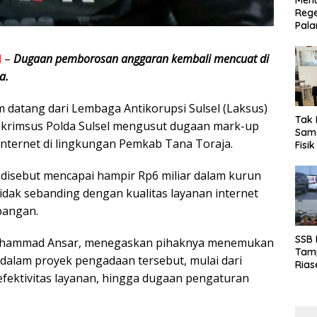
Menu
Rege
Pala
M
–
Dugaan pemborosan anggaran kembali mencuat di
a.
jam datang dari Lembaga Antikorupsi Sulsel (Laksus)
Tak 
skrimsus Polda Sulsel mengusut dugaan mark-up
Sama
nternet di lingkungan Pemkab Tana Toraja.
Fisi
Emas
Kalt
 disebut mencapai hampir Rp6 miliar dalam kurun
tidak sebanding dengan kualitas layanan internet
pangan.
SSB
Muhammad Ansar, menegaskan pihaknya menemukan
Tamp
dalam proyek pengadaan tersebut, mulai dari
Rias
efektivitas layanan, hingga dugaan pengaturan
Boro
10 d