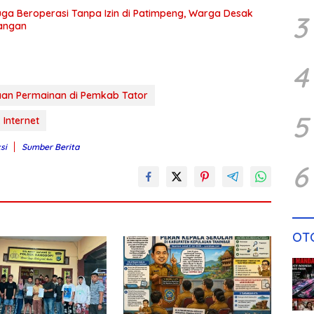
ga Beroperasi Tanpa Izin di Patimpeng, Warga Desak
3
Tangan
4
an Permainan di Pemkab Tator
5
 Internet
si
Sumber Berita
6
OT