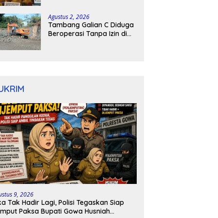
kepulauan tanimbar
Agustus 2, 2026
Tambang Galian C Diduga
Beroperasi Tanpa Izin di
Patimpeng, Warga Desak
Kapolres Bone Turun
Tangan
UKRIM
ustus 9, 2026
ka Tak Hadir Lagi, Polisi Tegaskan Siap
mput Paksa Bupati Gowa Husniah