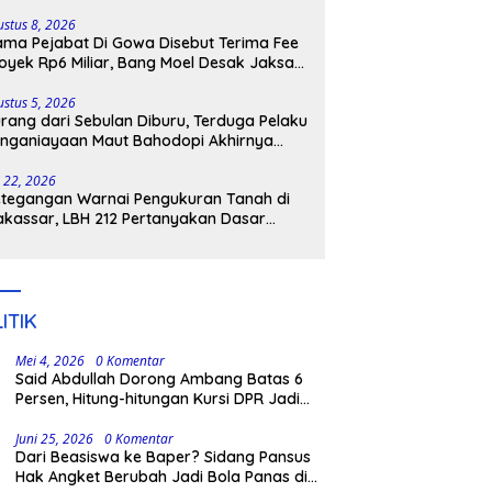
lenrang
ustus 8, 2026
ma Pejabat Di Gowa Disebut Terima Fee
oyek Rp6 Miliar, Bang Moel Desak Jaksa
ngkar Aktornya
ustus 5, 2026
rang dari Sebulan Diburu, Terduga Pelaku
nganiayaan Maut Bahodopi Akhirnya
tangkap
i 22, 2026
tegangan Warnai Pengukuran Tanah di
kassar, LBH 212 Pertanyakan Dasar
ukum BPN, PT GMTD, dan Pengamanan
lisi
ITIK
Mei 4, 2026
0 Komentar
Said Abdullah Dorong Ambang Batas 6
Persen, Hitung-hitungan Kursi DPR Jadi
Dasar Threshold
Juni 25, 2026
0 Komentar
Dari Beasiswa ke Baper? Sidang Pansus
Hak Angket Berubah Jadi Bola Panas di