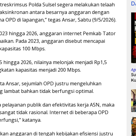
D
reskrimsus Polda Sulsel segera melakukan telaah
daksinkronan antara besarnya anggaran dengan
a OPD di lapangan,” tegas Ansar, Sabtu (9/5/2026).
023 hingga 2026, anggaran internet Pemkab Tator
aikan. Pada 2023, anggaran disebut mencapai
 kapasitas 100 Mbps.
 hingga 2026, nilainya melonjak menjadi Rp1,5
gkatan kapasitas menjadi 200 Mbps.
Ag
Su
Ku
ta Ansar, sejumlah OPD justru mengeluhkan
P
g lambat bahkan tidak berfungsi optimal.
 pelayanan publik dan efektivitas kerja ASN, maka
 sangat tidak rasional. Internet di beberapa OPD
erfungsi,” katanya.
kan anggaran di tengah kebijakan efisiensi justru