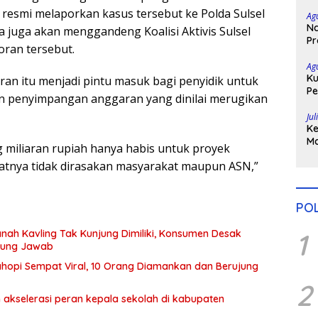
Ta
esmi melaporkan kasus tersebut ke Polda Sulsel
Ag
Na
 juga akan menggandeng Koalisi Aktivis Sulsel
Pr
ran tersebut.
Bo
Ag
Ku
ran itu menjadi pintu masuk bagi penyidik untuk
Pe
penyimpangan anggaran yang dinilai merugikan
Di
Jul
Ke
Ma
 miliaran rupiah hanya habis untuk proyek
H
atnya tidak dirasakan masyarakat maupun ASN,”
Po
POL
ah Kavling Tak Kunjung Dimiliki, Konsumen Desak
1
gung Jawab
hopi Sempat Viral, 10 Orang Diamankan dan Berujung
2
 akselerasi peran kepala sekolah di kabupaten