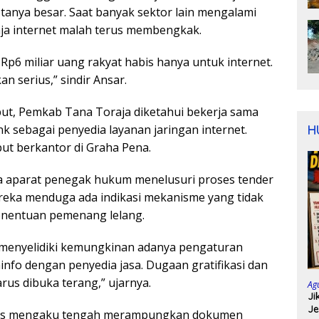
anya besar. Saat banyak sektor lain mengalami
ja internet malah terus membengkak.
Rp6 miliar uang rakyat habis hanya untuk internet.
an serius,” sindir Ansar.
ut, Pemkab Tana Toraja diketahui bekerja sama
H
k sebagai penyedia layanan jaringan internet.
but berkantor di Graha Pena.
a aparat penegak hukum menelusuri proses tender
reka menduga ada indikasi mekanisme yang tidak
enentuan pemenang lelang.
menyelidiki kemungkinan adanya pengaturan
info dengan penyedia jasa. Dugaan gratifikasi dan
rus dibuka terang,” ujarnya.
Ag
Ji
Je
ksus mengaku tengah merampungkan dokumen