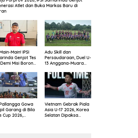
ju Porprov 2026, IPSI Samarinda Genjot
nerasi Atlet dan Buka Markas Baru di
ran
Main-Main! IPSI
Adu Skill dan
rinda Genjot Tes
Persaudaraan, Duel U-
k Demi Misi Borong
13 Anggana-Muara
 di Porprov
Badak Berlangsung
im 2026
Meriah
 Pallangga Gowa
Vietnam Gebrak Piala
il Garang di Bila
Asia U-17 2026, Korea
e Cup 2026,
Selatan Dipaksa
ng Runner-up U-
Tertunduk
an U-12