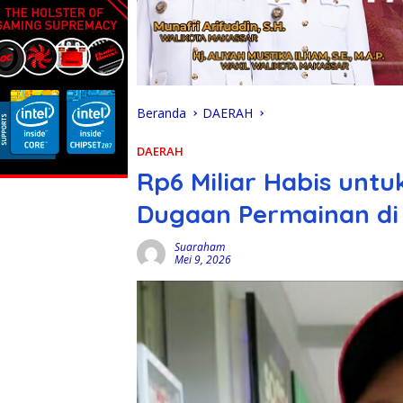
Beranda
DAERAH
DAERAH
Rp6 Miliar Habis untu
Dugaan Permainan di
Suaraham
Mei 9, 2026