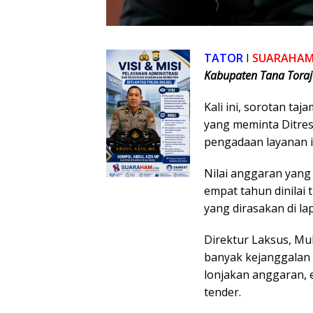
TATOR
I
SUARAHA
Kabupaten Tana Toraj
Kali ini, sorotan ta
yang meminta Ditre
pengadaan layanan i
Nilai anggaran yang
empat tahun dinilai 
yang dirasakan di la
Direktur Laksus, 
banyak kejanggalan 
lonjakan anggaran, 
tender.