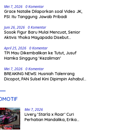
Gowa
Mei 7, 2026
0 Komentar
Grace Natalie Dilaporkan soal Video JK,
PSI: Itu Tanggung Jawab Pribadi
Juni 26, 2026
0 Komentar
Sosok Figur Baru Mulai Mencuat, Senior
Aktivis Yhoka Mayapada Disebut
Berpeluang Maju Lewat Jalur Independen
pada Pilkada 2029
April 25, 2026
0 Komentar
TPI Mau Dikembalikan ke Tutut, Jusuf
Hamka Singgung ‘Kezaliman’
Mei 7, 2026
0 Komentar
BREAKING NEWS: Husniah Talenrang
Dicopot, PAN Sulsel Kini Dipimpin Ashabul
Kahfi
OMOTIF
Mei 7, 2026
Livery ‘Starla x Roar’ Curi
Perhatian Mandalika, Erika
Richardo Jadi Sorotan