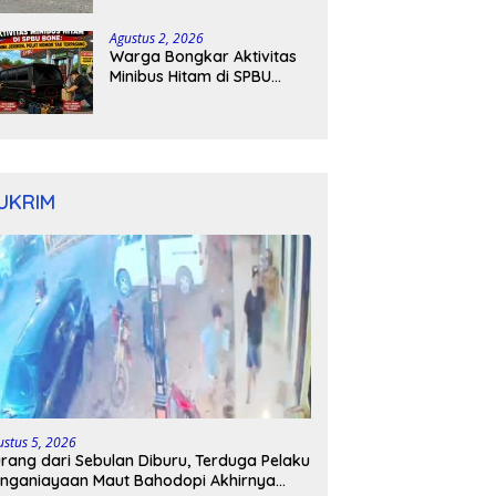
Kapolres Bone Turun
Tangan
Agustus 2, 2026
Warga Bongkar Aktivitas
Minibus Hitam di SPBU
Bone: Bawa Jeriken, Pelat
Nomor Tak Terpasang
UKRIM
ustus 5, 2026
rang dari Sebulan Diburu, Terduga Pelaku
nganiayaan Maut Bahodopi Akhirnya