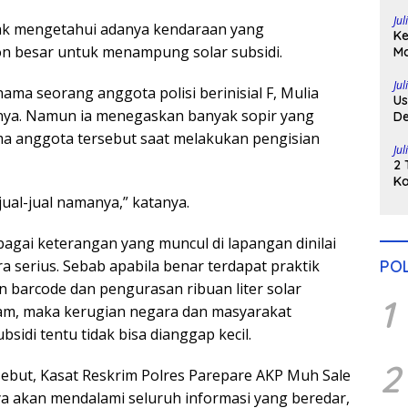
Di
Jul
dak mengetahui adanya kendaraan yang
Ke
 besar untuk menampung solar subsidi.
Ma
H
Po
Jul
ama seorang anggota polisi berinisial F, Mulia
Us
a. Namun ia menegaskan banyak sopir yang
De
Pe
a anggota tersebut saat melakukan pengisian
Jul
2 
Ka
Pu
jual-jual namanya,” katanya.
bagai keterangan yang muncul di lapangan dinilai
ara serius. Sebab apabila benar terdapat praktik
POL
barcode dan pengurasan ribuan liter solar
1
am, maka kerugian negara dan masyarakat
sidi tentu tidak bisa dianggap kecil.
2
ebut, Kasat Reskrim Polres Parepare AKP Muh Sale
 akan mendalami seluruh informasi yang beredar,