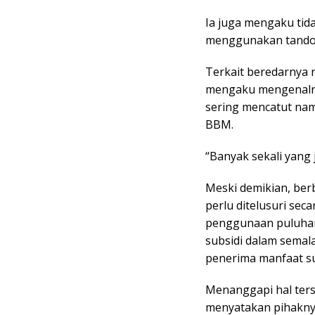
Ia juga mengaku ti
menggunakan tandon
Terkait beredarnya n
mengaku mengenalny
sering mencatut nam
BBM.
“Banyak sekali yang 
Meski demikian, ber
perlu ditelusuri sec
penggunaan puluhan 
subsidi dalam semal
penerima manfaat sub
Menanggapi hal ters
menyatakan pihaknya