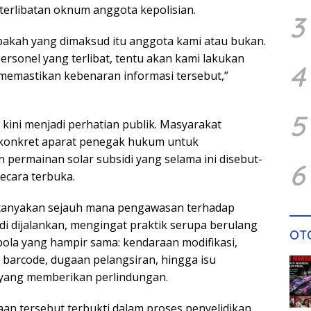
erlibatan oknum anggota kepolisian.
3
pakah yang dimaksud itu anggota kami atau bukan.
rsonel yang terlibat, tentu akan kami lakukan
4
memastikan kebenaran informasi tersebut,”
5
kini menjadi perhatian publik. Masyarakat
onkret aparat penegak hukum untuk
ermainan solar subsidi yang selama ini disebut-
6
ecara terbuka.
tanyakan sejauh mana pengawasan terhadap
di dijalankan, mengingat praktik serupa berulang
OT
pola yang hampir sama: kendaraan modifikasi,
arcode, dugaan pelangsiran, hingga isu
 yang memberikan perlindungan.
an tersebut terbukti dalam proses penyelidikan,