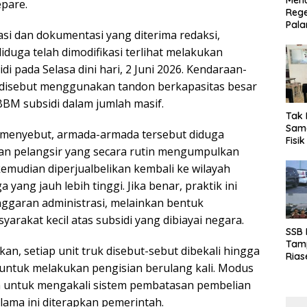
Menu
pare.
Rege
Pala
si dan dokumentasi yang diterima redaksi,
iduga telah dimodifikasi terlihat melakukan
di pada Selasa dini hari, 2 Juni 2026. Kendaraan-
 disebut menggunakan tandon berkapasitas besar
M subsidi dalam jumlah masif.
Tak 
Sama
 menyebut, armada-armada tersebut diduga
Fisi
n pelangsir yang secara rutin mengumpulkan
Emas
Kalt
kemudian diperjualbelikan kembali ke wilayah
 yang jauh lebih tinggi. Jika benar, praktik ini
ggaran administrasi, melainkan bentuk
rakat kecil atas subsidi yang dibiayai negara.
SSB
Tamp
an, setiap unit truk disebut-sebut dibekali hingga
Rias
untuk melakukan pengisian berulang kali. Modus
Boro
10 d
n untuk mengakali sistem pembatasan pembelian
lama ini diterapkan pemerintah.