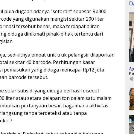
D
ul pula dugaan adanya “setoran” sebesar Rp300
rcode yang digunakan mengisi sekitar 200 liter
nformasi tersebut benar, maka terdapat aliran
ng diduga dinikmati pihak-pihak tertentu dari
gisian.
a, sedikitnya empat unit truk pelangsir dilaporkan
tal sekitar 40 barcode. Perhitungan kasar
Ag
i pemasukan yang diduga mencapai Rp12 juta
Pe
an barcode tersebut.
10
e solar subsidi yang diduga berhasil disedot
00 liter atau setara delapan ton dalam satu malam.
imbulkan pertanyaan besar: bagaimana aktivitas
erlangsung tanpa terdeteksi atau tanpa
ktif?