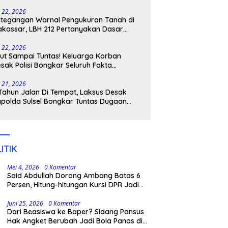
tangkap
i 22, 2026
tegangan Warnai Pengukuran Tanah di
kassar, LBH 212 Pertanyakan Dasar
ukum BPN, PT GMTD, dan Pengamanan
lisi
i 22, 2026
ut Sampai Tuntas! Keluarga Korban
sak Polisi Bongkar Seluruh Fakta
nikaman Maut di Pulau Kodingareng
i 21, 2026
Tahun Jalan Di Tempat, Laksus Desak
polda Sulsel Bongkar Tuntas Dugaan
ngli CPNS UNM
ITIK
Mei 4, 2026
0 Komentar
Said Abdullah Dorong Ambang Batas 6
Persen, Hitung-hitungan Kursi DPR Jadi
Dasar Threshold
Juni 25, 2026
0 Komentar
Dari Beasiswa ke Baper? Sidang Pansus
Hak Angket Berubah Jadi Bola Panas di