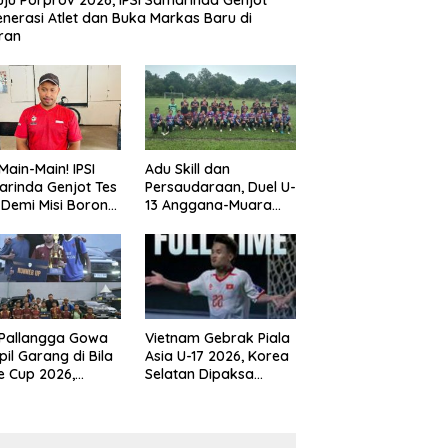
ju Porprov 2026, IPSI Samarinda Genjot
nerasi Atlet dan Buka Markas Baru di
ran
Main-Main! IPSI
Adu Skill dan
rinda Genjot Tes
Persaudaraan, Duel U-
k Demi Misi Borong
13 Anggana-Muara
 di Porprov
Badak Berlangsung
im 2026
Meriah
 Pallangga Gowa
Vietnam Gebrak Piala
il Garang di Bila
Asia U-17 2026, Korea
e Cup 2026,
Selatan Dipaksa
ng Runner-up U-
Tertunduk
an U-12