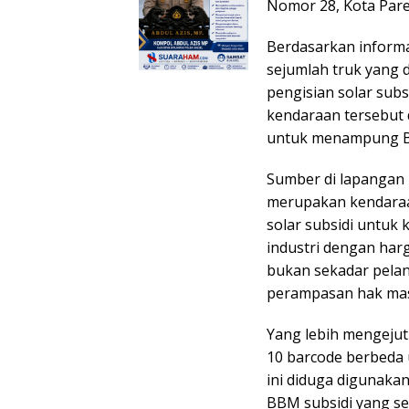
Nomor 28, Kota Pare
Berdasarkan informa
sejumlah truk yang d
pengisian solar subsi
kendaraan tersebut
untuk menampung BB
Sumber di lapangan
merupakan kendaraa
solar subsidi untuk 
industri dengan harga
bukan sekadar pelan
perampasan hak masya
Yang lebih mengejutk
10 barcode berbeda 
ini diduga digunaka
BBM subsidi yang se