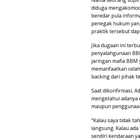
Nama seorang sopir 
diduga mengakomodasi
beredar pula inform
penegak hukum yang
praktik tersebut dap
Jika dugaan ini terb
penyalahgunaan BBM
jaringan mafia BBM 
memanfaatkan celah 
backing dari pihak te
Saat dikonfirmasi, 
mengetahui adanya 
maupun penggunaan 
“Kalau saya tidak tah
langsung. Kalau ada 
sendiri kendaraan ya