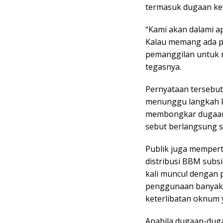
termasuk dugaan ket
“Kami akan dalami a
Kalau memang ada pe
pemanggilan untuk 
tegasnya.
Pernyataan tersebut 
menunggu langkah k
membongkar dugaan p
sebut berlangsung s
Publik juga memper
distribusi BBM subsi
kali muncul dengan 
penggunaan banyak b
keterlibatan oknum
Apabila dugaan-duga