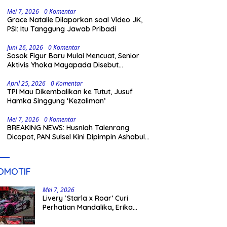
Gowa
Mei 7, 2026
0 Komentar
Grace Natalie Dilaporkan soal Video JK,
PSI: Itu Tanggung Jawab Pribadi
Juni 26, 2026
0 Komentar
Sosok Figur Baru Mulai Mencuat, Senior
Aktivis Yhoka Mayapada Disebut
Berpeluang Maju Lewat Jalur Independen
pada Pilkada 2029
April 25, 2026
0 Komentar
TPI Mau Dikembalikan ke Tutut, Jusuf
Hamka Singgung ‘Kezaliman’
Mei 7, 2026
0 Komentar
BREAKING NEWS: Husniah Talenrang
Dicopot, PAN Sulsel Kini Dipimpin Ashabul
Kahfi
OMOTIF
Mei 7, 2026
Livery ‘Starla x Roar’ Curi
Perhatian Mandalika, Erika
Richardo Jadi Sorotan