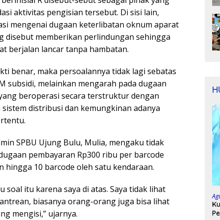
berinisial R disebut-sebut sebagai pihak yang
 aktivitas pengisian tersebut. Di sisi lain,
asi mengenai dugaan keterlibatan oknum aparat
 disebut memberikan perlindungan sehingga
at berjalan lancar tanpa hambatan.
ukti benar, maka persoalannya tidak lagi sebatas
 subsidi, melainkan mengarah pada dugaan
H
yang beroperasi secara terstruktur dengan
sistem distribusi dan kemungkinan adanya
rtentu.
Admin SPBU Ujung Bulu, Mulia, mengaku tidak
dugaan pembayaran Rp300 ribu per barcode
hingga 10 barcode oleh satu kendaraan.
u soal itu karena saya di atas. Saya tidak lihat
Ag
antrean, biasanya orang-orang juga bisa lihat
Ku
ng mengisi,” ujarnya.
Pe