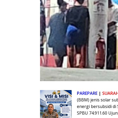
PAREPARE
|
SUARA
(BBM) jenis solar su
energi bersubsidi di
SPBU 74.911.60 Ujun