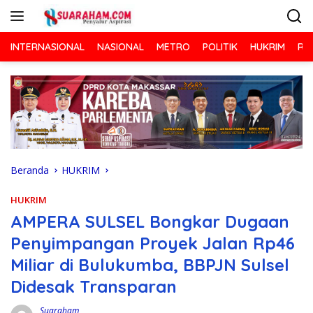
Langsung
ke
konten
INTERNASIONAL
NASIONAL
METRO
POLITIK
HUKRIM
RA
Beranda
HUKRIM
HUKRIM
AMPERA SULSEL Bongkar Dugaan
Penyimpangan Proyek Jalan Rp46
Miliar di Bulukumba, BBPJN Sulsel
Didesak Transparan
Suaraham