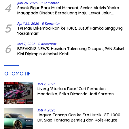
4
Juni 26, 2026
0 Komentar
Sosok Figur Baru Mulai Mencuat, Senior Aktivis Yhoka
Mayapada Disebut Berpeluang Maju Lewat Jalur
Independen pada Pilkada 2029
5
April 25, 2026
0 Komentar
TPI Mau Dikembalikan ke Tutut, Jusuf Hamka Singgung
‘Kezaliman’
6
Mei 7, 2026
0 Komentar
BREAKING NEWS: Husniah Talenrang Dicopot, PAN Sulsel
Kini Dipimpin Ashabul Kahfi
OTOMOTIF
Mei 7, 2026
Livery ‘Starla x Roar’ Curi Perhatian
Mandalika, Erika Richardo Jadi Sorotan
Mei 4, 2026
Jaguar Tancap Gas ke Era Listrik: GT 1.000
DK Siap Tantang Bentley dan Rolls-Royce