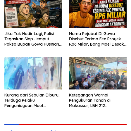
Jika Tak Hadir Lagi, Polisi
Nama Pejabat Di Gowa
Tegaskan Siap Jemput
Disebut Terima Fee Proyek
Paksa Bupati Gowa Husniah
Rp6 Miliar, Bang Moel Desak
Talenrang
Jaksa Bongkar Aktornya
Kurang dari Sebulan Diburu,
Ketegangan Warnai
Terduga Pelaku
Pengukuran Tanah di
Penganiayaan Maut
Makassar, LBH 212
Bahodopi Akhirnya
Pertanyakan Dasar Hukum
Ditangkap
BPN, PT GMTD, dan
Pengamanan Polisi