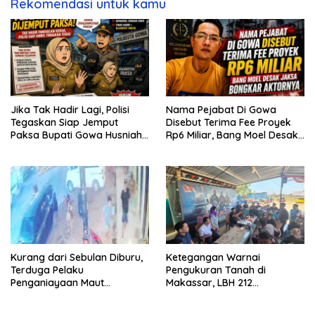
Rekomendasi untuk kamu
Jika Tak Hadir Lagi, Polisi
Nama Pejabat Di Gowa
Tegaskan Siap Jemput
Disebut Terima Fee Proyek
Paksa Bupati Gowa Husniah
Rp6 Miliar, Bang Moel Desak
Talenrang
Jaksa Bongkar Aktornya
Kurang dari Sebulan Diburu,
Ketegangan Warnai
Terduga Pelaku
Pengukuran Tanah di
Penganiayaan Maut
Makassar, LBH 212
Bahodopi Akhirnya
Pertanyakan Dasar Hukum
Ditangkap
BPN, PT GMTD, dan