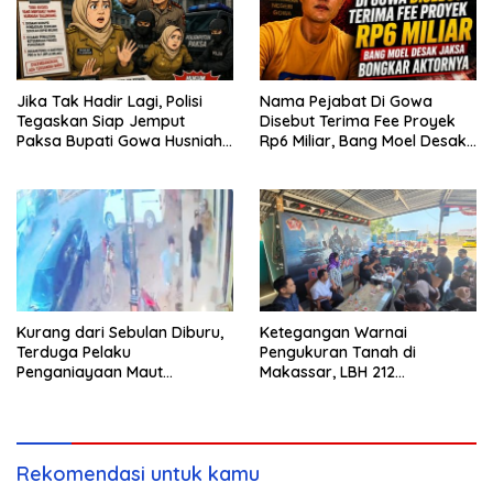
Jika Tak Hadir Lagi, Polisi
Nama Pejabat Di Gowa
Tegaskan Siap Jemput
Disebut Terima Fee Proyek
Paksa Bupati Gowa Husniah
Rp6 Miliar, Bang Moel Desak
Talenrang
Jaksa Bongkar Aktornya
Kurang dari Sebulan Diburu,
Ketegangan Warnai
Terduga Pelaku
Pengukuran Tanah di
Penganiayaan Maut
Makassar, LBH 212
Bahodopi Akhirnya
Pertanyakan Dasar Hukum
Ditangkap
BPN, PT GMTD, dan
Pengamanan Polisi
Rekomendasi untuk kamu