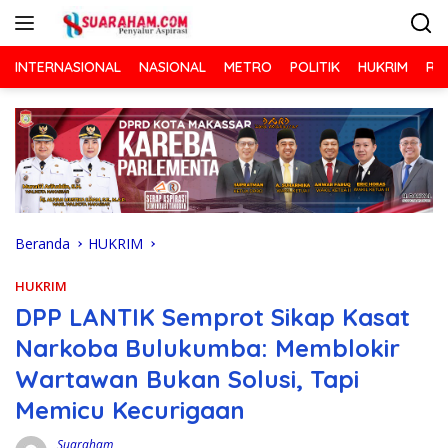
Langsung
ke
konten
INTERNASIONAL
NASIONAL
METRO
POLITIK
HUKRIM
RA
Beranda
HUKRIM
HUKRIM
DPP LANTIK Semprot Sikap Kasat
Narkoba Bulukumba: Memblokir
Wartawan Bukan Solusi, Tapi
Memicu Kecurigaan
Suaraham