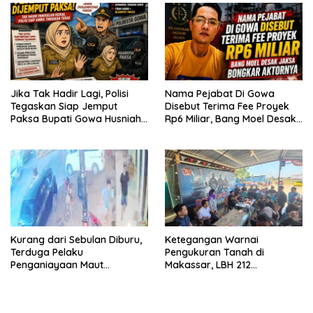
Jika Tak Hadir Lagi, Polisi
Nama Pejabat Di Gowa
Tegaskan Siap Jemput
Disebut Terima Fee Proyek
Paksa Bupati Gowa Husniah
Rp6 Miliar, Bang Moel Desak
Talenrang
Jaksa Bongkar Aktornya
Kurang dari Sebulan Diburu,
Ketegangan Warnai
Terduga Pelaku
Pengukuran Tanah di
Penganiayaan Maut
Makassar, LBH 212
Bahodopi Akhirnya
Pertanyakan Dasar Hukum
Ditangkap
BPN, PT GMTD, dan
Pengamanan Polisi