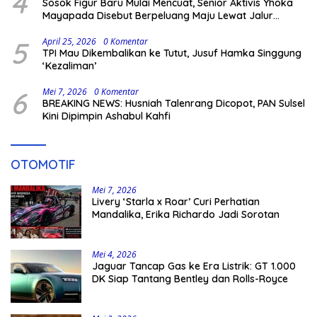
4
Sosok Figur Baru Mulai Mencuat, Senior Aktivis Yhoka
Mayapada Disebut Berpeluang Maju Lewat Jalur
Independen pada Pilkada 2029
5
April 25, 2026
0 Komentar
TPI Mau Dikembalikan ke Tutut, Jusuf Hamka Singgung
‘Kezaliman’
6
Mei 7, 2026
0 Komentar
BREAKING NEWS: Husniah Talenrang Dicopot, PAN Sulsel
Kini Dipimpin Ashabul Kahfi
OTOMOTIF
Mei 7, 2026
Livery ‘Starla x Roar’ Curi Perhatian
Mandalika, Erika Richardo Jadi Sorotan
Mei 4, 2026
Jaguar Tancap Gas ke Era Listrik: GT 1.000
DK Siap Tantang Bentley dan Rolls-Royce