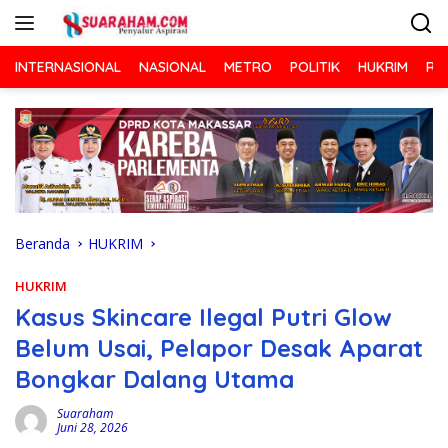
Langsung
ke
konten
INTERNASIONAL
NASIONAL
METRO
POLITIK
HUKRIM
RA
Beranda
HUKRIM
HUKRIM
Kasus Skincare Ilegal Putri Glow
Belum Usai, Pelapor Desak Aparat
Bongkar Dalang Utama
Suaraham
Juni 28, 2026