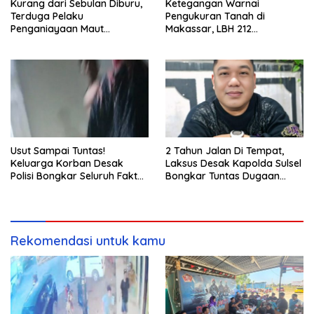
Kurang dari Sebulan Diburu,
Ketegangan Warnai
Terduga Pelaku
Pengukuran Tanah di
Penganiayaan Maut
Makassar, LBH 212
Bahodopi Akhirnya
Pertanyakan Dasar Hukum
Ditangkap
BPN, PT GMTD, dan
Pengamanan Polisi
Usut Sampai Tuntas!
2 Tahun Jalan Di Tempat,
Keluarga Korban Desak
Laksus Desak Kapolda Sulsel
Polisi Bongkar Seluruh Fakta
Bongkar Tuntas Dugaan
Penikaman Maut di Pulau
Pungli CPNS UNM
Kodingareng
Rekomendasi untuk kamu