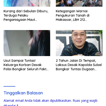
Kurang dari Sebulan Diburu,
Ketegangan Warnai
Terduga Pelaku
Pengukuran Tanah di
Penganiayaan Maut
Makassar, LBH 212
Bahodopi Akhirnya
Pertanyakan Dasar Hukum
Ditangkap
BPN, PT GMTD, dan
Pengamanan Polisi
Usut Sampai Tuntas!
2 Tahun Jalan Di Tempat,
Keluarga Korban Desak
Laksus Desak Kapolda Sulsel
Polisi Bongkar Seluruh Fakta
Bongkar Tuntas Dugaan
Penikaman Maut di Pulau
Pungli CPNS UNM
Kodingareng
Tinggalkan Balasan
Alamat email Anda tidak akan dipublikasikan.
Ruas yang wajib
ditandai
*