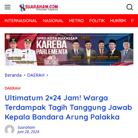
Langsung
ke
konten
INTERNASIONAL
NASIONAL
METRO
POLITIK
HUKRIM
RA
Beranda
DAERAH
DAERAH
Ultimatum 2×24 Jam! Warga
Terdampak Tagih Tanggung Jawab
Kepala Bandara Arung Palakka
Suaraham
Juni 28, 2026