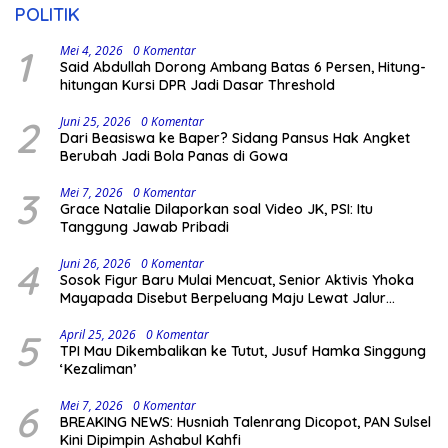
POLITIK
1
Mei 4, 2026
0 Komentar
Said Abdullah Dorong Ambang Batas 6 Persen, Hitung-
hitungan Kursi DPR Jadi Dasar Threshold
2
Juni 25, 2026
0 Komentar
Dari Beasiswa ke Baper? Sidang Pansus Hak Angket
Berubah Jadi Bola Panas di Gowa
3
Mei 7, 2026
0 Komentar
Grace Natalie Dilaporkan soal Video JK, PSI: Itu
Tanggung Jawab Pribadi
4
Juni 26, 2026
0 Komentar
Sosok Figur Baru Mulai Mencuat, Senior Aktivis Yhoka
Mayapada Disebut Berpeluang Maju Lewat Jalur
Independen pada Pilkada 2029
5
April 25, 2026
0 Komentar
TPI Mau Dikembalikan ke Tutut, Jusuf Hamka Singgung
‘Kezaliman’
6
Mei 7, 2026
0 Komentar
BREAKING NEWS: Husniah Talenrang Dicopot, PAN Sulsel
Kini Dipimpin Ashabul Kahfi