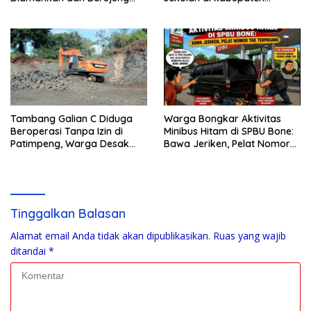
Damai
kepulauan tanimbar
Tambang Galian C Diduga
Warga Bongkar Aktivitas
Beroperasi Tanpa Izin di
Minibus Hitam di SPBU Bone:
Patimpeng, Warga Desak
Bawa Jeriken, Pelat Nomor
Kapolres Bone Turun Tangan
Tak Terpasang
Tinggalkan Balasan
Alamat email Anda tidak akan dipublikasikan.
Ruas yang wajib
ditandai
*