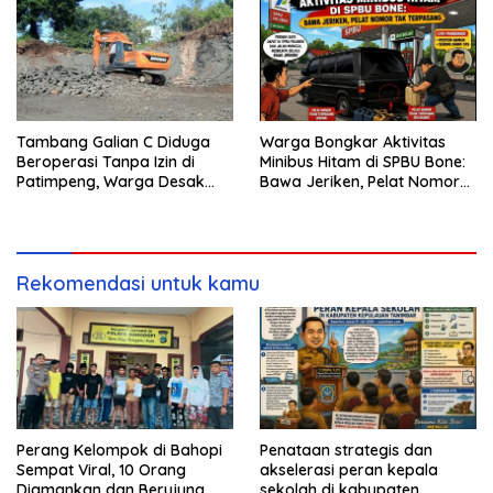
Tambang Galian C Diduga
Warga Bongkar Aktivitas
Beroperasi Tanpa Izin di
Minibus Hitam di SPBU Bone:
Patimpeng, Warga Desak
Bawa Jeriken, Pelat Nomor
Kapolres Bone Turun Tangan
Tak Terpasang
Rekomendasi untuk kamu
Perang Kelompok di Bahopi
Penataan strategis dan
Sempat Viral, 10 Orang
akselerasi peran kepala
Diamankan dan Berujung
sekolah di kabupaten