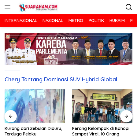
Langsung
ke
konten
INTERNASIONAL
NASIONAL
METRO
POLITIK
HUKRIM
RA
Chery Tantang Dominasi SUV Hybrid Global
Kurang dari Sebulan Diburu,
Perang Kelompok di Bahopi
Terduga Pelaku
Sempat Viral, 10 Orang