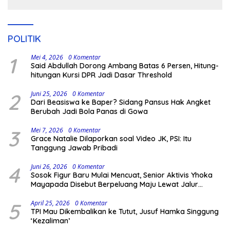
POLITIK
1
Mei 4, 2026
0 Komentar
Said Abdullah Dorong Ambang Batas 6 Persen, Hitung-
hitungan Kursi DPR Jadi Dasar Threshold
2
Juni 25, 2026
0 Komentar
Dari Beasiswa ke Baper? Sidang Pansus Hak Angket
Berubah Jadi Bola Panas di Gowa
3
Mei 7, 2026
0 Komentar
Grace Natalie Dilaporkan soal Video JK, PSI: Itu
Tanggung Jawab Pribadi
4
Juni 26, 2026
0 Komentar
Sosok Figur Baru Mulai Mencuat, Senior Aktivis Yhoka
Mayapada Disebut Berpeluang Maju Lewat Jalur
Independen pada Pilkada 2029
5
April 25, 2026
0 Komentar
TPI Mau Dikembalikan ke Tutut, Jusuf Hamka Singgung
‘Kezaliman’