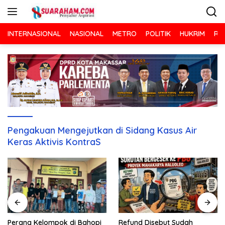
Langsung
ke
konten
INTERNASIONAL
NASIONAL
METRO
POLITIK
HUKRIM
RA
Pengakuan Mengejutkan di Sidang Kasus Air
Keras Aktivis KontraS
Refund Disebut Sudah
Perang Kelompok di Bahopi