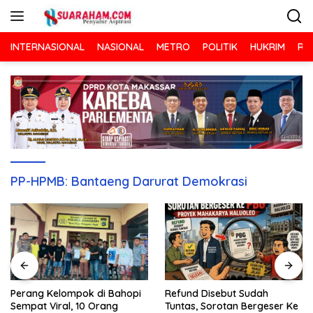
Langsung
ke
konten
INTERNASIONAL
NASIONAL
METRO
POLITIK
HUKRIM
RA
PP-HPMB: Bantaeng Darurat Demokrasi
Refund Disebut Sudah
Perang Kelompok di Bahopi
Tuntas, Sorotan Bergeser Ke
Sempat Viral, 10 Orang