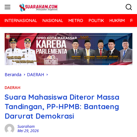
Langsung
ke
konten
INTERNASIONAL
NASIONAL
METRO
POLITIK
HUKRIM
RA
Beranda
DAERAH
DAERAH
Suara Mahasiswa Diteror Massa
Tandingan, PP-HPMB: Bantaeng
Darurat Demokrasi
Suaraham
Mei 29, 2026