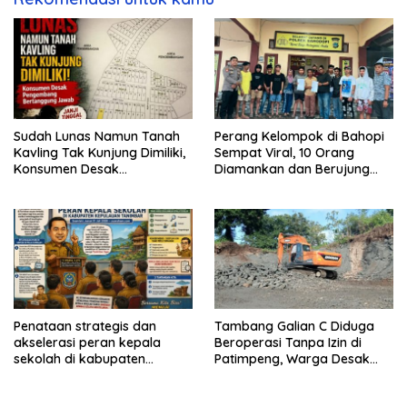
Sudah Lunas Namun Tanah
Perang Kelompok di Bahopi
Kavling Tak Kunjung Dimiliki,
Sempat Viral, 10 Orang
Konsumen Desak
Diamankan dan Berujung
Pengembang Bertanggung
Damai
Jawab
Penataan strategis dan
Tambang Galian C Diduga
akselerasi peran kepala
Beroperasi Tanpa Izin di
sekolah di kabupaten
Patimpeng, Warga Desak
kepulauan tanimbar
Kapolres Bone Turun Tangan