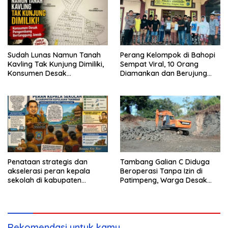
Sudah Lunas Namun Tanah
Perang Kelompok di Bahopi
Kavling Tak Kunjung Dimiliki,
Sempat Viral, 10 Orang
Konsumen Desak
Diamankan dan Berujung
Pengembang Bertanggung
Damai
Jawab
Penataan strategis dan
Tambang Galian C Diduga
akselerasi peran kepala
Beroperasi Tanpa Izin di
sekolah di kabupaten
Patimpeng, Warga Desak
kepulauan tanimbar
Kapolres Bone Turun Tangan
Rekomendasi untuk kamu