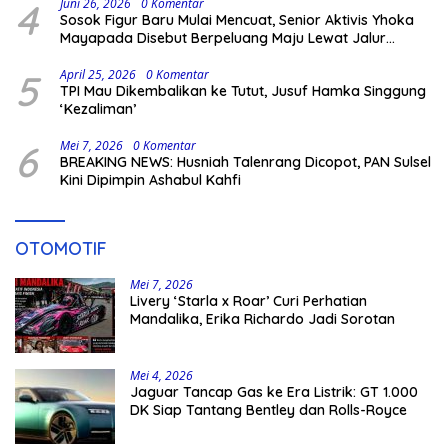
4
Juni 26, 2026
0 Komentar
Sosok Figur Baru Mulai Mencuat, Senior Aktivis Yhoka
Mayapada Disebut Berpeluang Maju Lewat Jalur
Independen pada Pilkada 2029
5
April 25, 2026
0 Komentar
TPI Mau Dikembalikan ke Tutut, Jusuf Hamka Singgung
‘Kezaliman’
6
Mei 7, 2026
0 Komentar
BREAKING NEWS: Husniah Talenrang Dicopot, PAN Sulsel
Kini Dipimpin Ashabul Kahfi
OTOMOTIF
Mei 7, 2026
Livery ‘Starla x Roar’ Curi Perhatian
Mandalika, Erika Richardo Jadi Sorotan
Mei 4, 2026
Jaguar Tancap Gas ke Era Listrik: GT 1.000
DK Siap Tantang Bentley dan Rolls-Royce