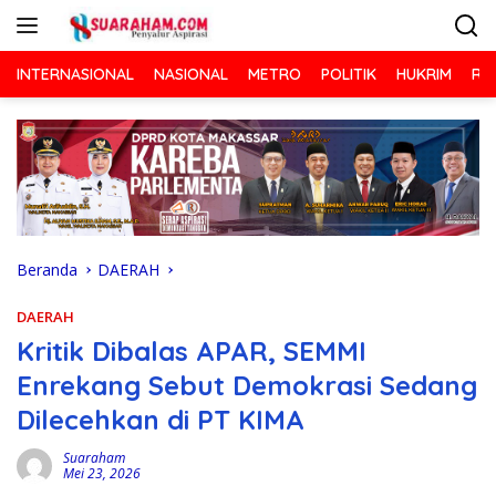
Langsung
ke
konten
INTERNASIONAL
NASIONAL
METRO
POLITIK
HUKRIM
RA
Beranda
DAERAH
DAERAH
Kritik Dibalas APAR, SEMMI
Enrekang Sebut Demokrasi Sedang
Dilecehkan di PT KIMA
Suaraham
Mei 23, 2026