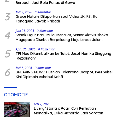
Berubah Jadi Bola Panas di Gowa
3
Mei 7, 2026
0 Komentar
Grace Natalie Dilaporkan soal Video JK, PSI: Itu
Tanggung Jawab Pribadi
4
Juni 26, 2026
0 Komentar
Sosok Figur Baru Mulai Mencuat, Senior Aktivis Yhoka
Mayapada Disebut Berpeluang Maju Lewat Jalur
Independen pada Pilkada 2029
5
April 25, 2026
0 Komentar
TPI Mau Dikembalikan ke Tutut, Jusuf Hamka Singgung
‘Kezaliman’
6
Mei 7, 2026
0 Komentar
BREAKING NEWS: Husniah Talenrang Dicopot, PAN Sulsel
Kini Dipimpin Ashabul Kahfi
OTOMOTIF
Mei 7, 2026
Livery ‘Starla x Roar’ Curi Perhatian
Mandalika, Erika Richardo Jadi Sorotan