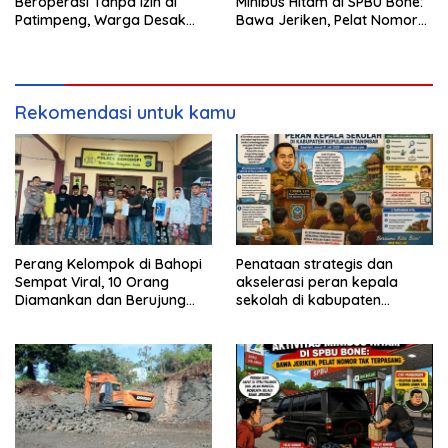
Beroperasi Tanpa Izin di
Minibus Hitam di SPBU Bone:
Patimpeng, Warga Desak
Bawa Jeriken, Pelat Nomor
Kapolres Bone Turun Tangan
Tak Terpasang
Rekomendasi untuk kamu
Perang Kelompok di Bahopi
Penataan strategis dan
Sempat Viral, 10 Orang
akselerasi peran kepala
Diamankan dan Berujung
sekolah di kabupaten
Damai
kepulauan tanimbar