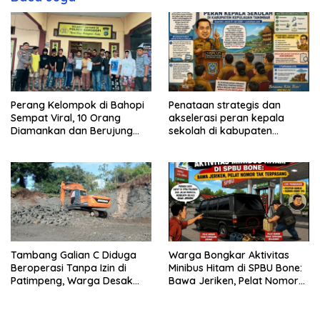
Perang Kelompok di Bahopi
Penataan strategis dan
Sempat Viral, 10 Orang
akselerasi peran kepala
Diamankan dan Berujung
sekolah di kabupaten
Damai
kepulauan tanimbar
Tambang Galian C Diduga
Warga Bongkar Aktivitas
Beroperasi Tanpa Izin di
Minibus Hitam di SPBU Bone:
Patimpeng, Warga Desak
Bawa Jeriken, Pelat Nomor
Kapolres Bone Turun Tangan
Tak Terpasang