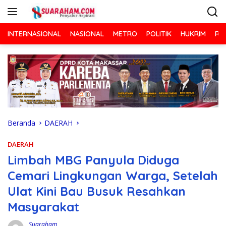
Langsung
ke
konten
INTERNASIONAL
NASIONAL
METRO
POLITIK
HUKRIM
RA
Beranda
DAERAH
DAERAH
Limbah MBG Panyula Diduga
Cemari Lingkungan Warga, Setelah
Ulat Kini Bau Busuk Resahkan
Masyarakat
Suaraham