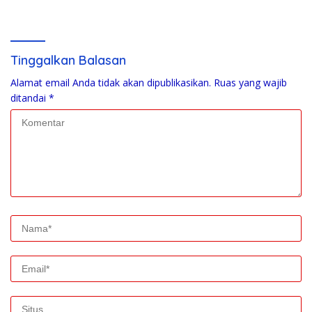
Penantang Baru
Berpeluang Maju Lewat Jalur
Independen pada Pilkada
2029
Tinggalkan Balasan
Alamat email Anda tidak akan dipublikasikan.
Ruas yang wajib
ditandai
*