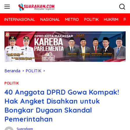
Langsung
ke
konten
INTERNASIONAL
NASIONAL
METRO
POLITIK
HUKRIM
RA
Beranda
POLITIK
POLITIK
40 Anggota DPRD Gowa Kompak!
Hak Angket Disahkan untuk
Bongkar Dugaan Skandal
Pemerintahan
Suaraham