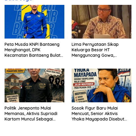
Peta Musda KNPI Bantaeng
Lima Pernyataan Sikap
Menghangat, DPK
Keluarga Besar HT
Kecamatan Bantaeng Bulat
Mengguncang Gowa,
Dukung Abu Bakar Assidiq
Singgung Etika hingga
Proses Hukum
Politik Jeneponto Mulai
Sosok Figur Baru Mulai
Memanas, Aktivis Supriadi
Mencuat, Senior Aktivis
Kartom Muncul Sebagai
Yhoka Mayapada Disebut
Penantang Baru
Berpeluang Maju Lewat Jalur
Independen pada Pilkada
2029