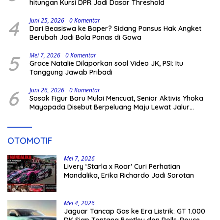
hitungan Kursi DPR Jadi Dasar Threshold
4
Juni 25, 2026
0 Komentar
Dari Beasiswa ke Baper? Sidang Pansus Hak Angket
Berubah Jadi Bola Panas di Gowa
5
Mei 7, 2026
0 Komentar
Grace Natalie Dilaporkan soal Video JK, PSI: Itu
Tanggung Jawab Pribadi
6
Juni 26, 2026
0 Komentar
Sosok Figur Baru Mulai Mencuat, Senior Aktivis Yhoka
Mayapada Disebut Berpeluang Maju Lewat Jalur
Independen pada Pilkada 2029
OTOMOTIF
Mei 7, 2026
Livery ‘Starla x Roar’ Curi Perhatian
Mandalika, Erika Richardo Jadi Sorotan
Mei 4, 2026
Jaguar Tancap Gas ke Era Listrik: GT 1.000