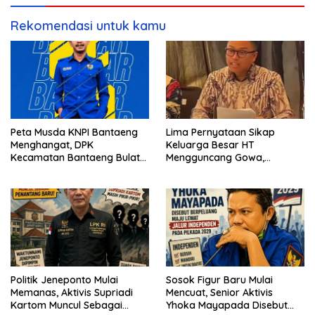
Rekomendasi untuk kamu
Peta Musda KNPI Bantaeng
Lima Pernyataan Sikap
Menghangat, DPK
Keluarga Besar HT
Kecamatan Bantaeng Bulat
Mengguncang Gowa,
Dukung Abu Bakar Assidiq
Singgung Etika hingga
Proses Hukum
Politik Jeneponto Mulai
Sosok Figur Baru Mulai
Memanas, Aktivis Supriadi
Mencuat, Senior Aktivis
Kartom Muncul Sebagai
Yhoka Mayapada Disebut