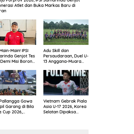
ju Porprov 2026, IPSI Samarinda Genjot
nerasi Atlet dan Buka Markas Baru di
ran
Main-Main! IPSI
Adu Skill dan
rinda Genjot Tes
Persaudaraan, Duel U-
k Demi Misi Borong
13 Anggana-Muara
 di Porprov
Badak Berlangsung
im 2026
Meriah
 Pallangga Gowa
Vietnam Gebrak Piala
il Garang di Bila
Asia U-17 2026, Korea
e Cup 2026,
Selatan Dipaksa
ng Runner-up U-
Tertunduk
an U-12