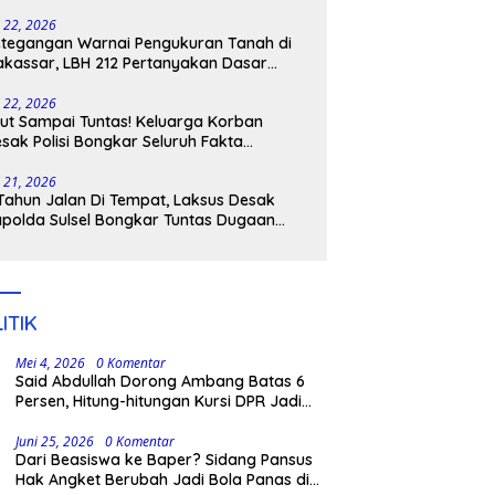
tangkap
i 22, 2026
tegangan Warnai Pengukuran Tanah di
kassar, LBH 212 Pertanyakan Dasar
ukum BPN, PT GMTD, dan Pengamanan
lisi
i 22, 2026
ut Sampai Tuntas! Keluarga Korban
sak Polisi Bongkar Seluruh Fakta
nikaman Maut di Pulau Kodingareng
i 21, 2026
Tahun Jalan Di Tempat, Laksus Desak
polda Sulsel Bongkar Tuntas Dugaan
ngli CPNS UNM
ITIK
Mei 4, 2026
0 Komentar
Said Abdullah Dorong Ambang Batas 6
Persen, Hitung-hitungan Kursi DPR Jadi
Dasar Threshold
Juni 25, 2026
0 Komentar
Dari Beasiswa ke Baper? Sidang Pansus
Hak Angket Berubah Jadi Bola Panas di