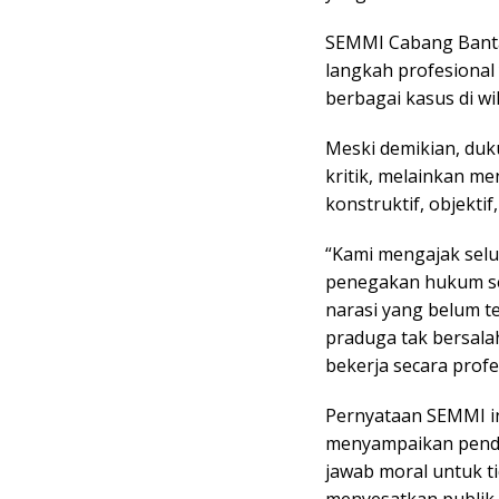
SEMMI Cabang Bant
langkah profesional
berbagai kasus di w
Meski demikian, du
kritik, melainkan me
konstruktif, objektif
“Kami mengajak sel
penegakan hukum se
narasi yang belum t
praduga tak bersal
bekerja secara profes
Pernyataan SEMMI i
menyampaikan penda
jawab moral untuk t
menyesatkan publik.