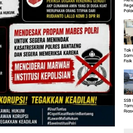
Menu
Rege
Pala
Tak 
Sama
Fisi
Emas
Kalt
SSB
Tamp
Rias
Boro
10 d