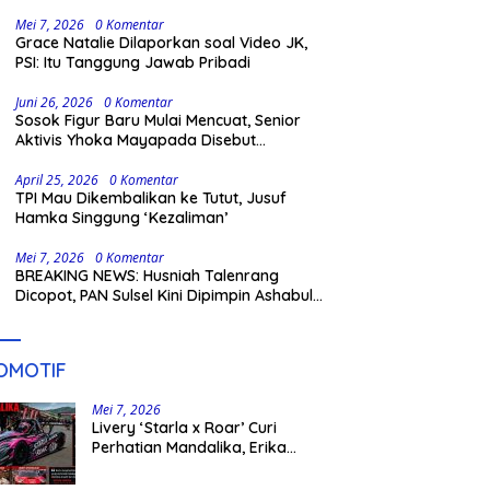
Gowa
Mei 7, 2026
0 Komentar
Grace Natalie Dilaporkan soal Video JK,
PSI: Itu Tanggung Jawab Pribadi
Juni 26, 2026
0 Komentar
Sosok Figur Baru Mulai Mencuat, Senior
Aktivis Yhoka Mayapada Disebut
Berpeluang Maju Lewat Jalur Independen
pada Pilkada 2029
April 25, 2026
0 Komentar
TPI Mau Dikembalikan ke Tutut, Jusuf
Hamka Singgung ‘Kezaliman’
Mei 7, 2026
0 Komentar
BREAKING NEWS: Husniah Talenrang
Dicopot, PAN Sulsel Kini Dipimpin Ashabul
Kahfi
OMOTIF
Mei 7, 2026
Livery ‘Starla x Roar’ Curi
Perhatian Mandalika, Erika
Richardo Jadi Sorotan