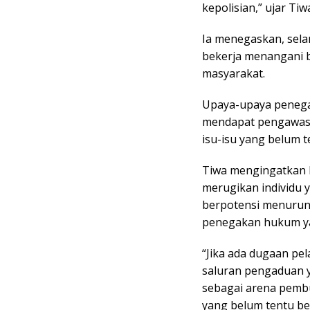
kepolisian,” ujar Ti
Ia menegaskan, sela
bekerja menangani b
masyarakat.
Upaya-upaya penega
mendapat pengawasan
isu-isu yang belum t
Tiwa mengingatkan 
merugikan individu 
berpotensi menurun
penegakan hukum ya
“Jika ada dugaan p
saluran pengaduan y
sebagai arena pemb
yang belum tentu be