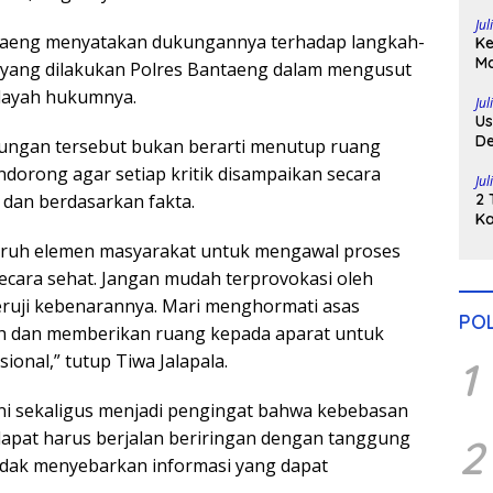
Di
Jul
aeng menyatakan dukungannya terhadap langkah-
Ke
Ma
 yang dilakukan Polres Bantaeng dalam mengusut
H
ilayah hukumnya.
Po
Jul
Us
De
kungan tersebut bukan berarti menutup ruang
Pe
ndorong agar setiap kritik disampaikan secara
Jul
, dan berdasarkan fakta.
2 
Ka
Pu
uruh elemen masyarakat untuk mengawal proses
cara sehat. Jangan mudah terprovokasi oleh
eruji kebenarannya. Mari menghormati asas
POL
ah dan memberikan ruang kepada aparat untuk
ional,” tutup Tiwa Jalapala.
1
ni sekaligus menjadi pengingat bahwa kebebasan
pat harus berjalan beriringan dengan tanggung
2
idak menyebarkan informasi yang dapat