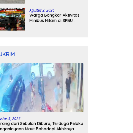
Kapolres Bone Turun
Tangan
Agustus 2, 2026
Warga Bongkar Aktivitas
Minibus Hitam di SPBU
Bone: Bawa Jeriken, Pelat
Nomor Tak Terpasang
UKRIM
ustus 5, 2026
rang dari Sebulan Diburu, Terduga Pelaku
nganiayaan Maut Bahodopi Akhirnya