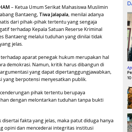
D
HAM
– Ketua Umum Serikat Mahasiswa Muslimin
Cabang Bantaeng,
Tiwa Jalapala
, menilai adanya
atis dari pihak-pihak tertentu yang sengaja
gatif terhadap Kepala Satuan Reserse Kriminal
es Bantaeng melalui tuduhan yang dinilai tidak
yang jelas.
ik terhadap aparat penegak hukum merupakan hal
ra demokrasi. Namun, kritik harus dibangun di
Ag
an argumentasi yang dapat dipertanggungjawabkan,
Pe
10
i yang berpotensi menyesatkan publik.
ecenderungan pihak tertentu berupaya
han dengan melontarkan tuduhan tanpa bukti
k disertai fakta yang jelas, maka patut diduga hanya
 opini dan mencederai integritas institusi