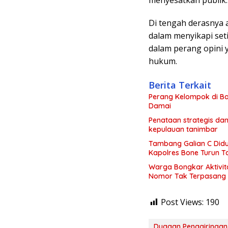
Di tengah derasnya a
dalam menyikapi set
dalam perang opini
hukum.
Berita Terkait
Perang Kelompok di Ba
Damai
Penataan strategis dan
kepulauan tanimbar
Tambang Galian C Didu
Kapolres Bone Turun 
Warga Bongkar Aktivita
Nomor Tak Terpasang
Post Views:
190
Dugaan Penggiringan 