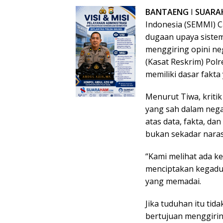
BANTAENG
I
SUARA
Indonesia (SEMMI) 
dugaan upaya sistem
menggiring opini ne
(Kasat Reskrim) Polr
memiliki dasar fakta 
Menurut Tiwa, krit
yang sah dalam nega
atas data, fakta, d
bukan sekadar naras
“Kami melihat ada k
menciptakan kegadu
yang memadai.
Jika tuduhan itu tida
bertujuan menggiring