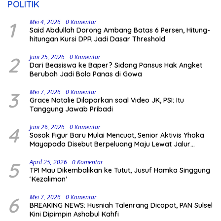
POLITIK
1
Mei 4, 2026
0 Komentar
Said Abdullah Dorong Ambang Batas 6 Persen, Hitung-
hitungan Kursi DPR Jadi Dasar Threshold
2
Juni 25, 2026
0 Komentar
Dari Beasiswa ke Baper? Sidang Pansus Hak Angket
Berubah Jadi Bola Panas di Gowa
3
Mei 7, 2026
0 Komentar
Grace Natalie Dilaporkan soal Video JK, PSI: Itu
Tanggung Jawab Pribadi
4
Juni 26, 2026
0 Komentar
Sosok Figur Baru Mulai Mencuat, Senior Aktivis Yhoka
Mayapada Disebut Berpeluang Maju Lewat Jalur
Independen pada Pilkada 2029
5
April 25, 2026
0 Komentar
TPI Mau Dikembalikan ke Tutut, Jusuf Hamka Singgung
‘Kezaliman’
6
Mei 7, 2026
0 Komentar
BREAKING NEWS: Husniah Talenrang Dicopot, PAN Sulsel
Kini Dipimpin Ashabul Kahfi