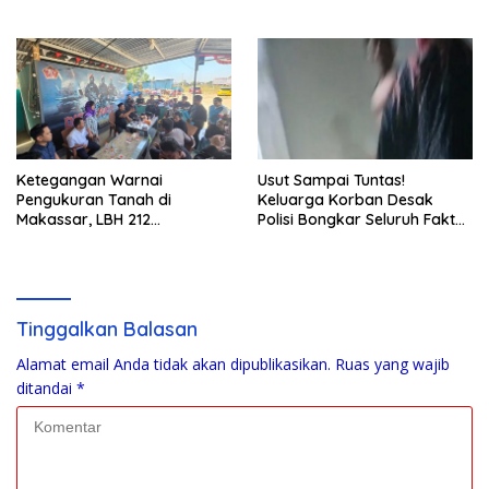
Jaksa Bongkar Aktornya
Bahodopi Akhirnya
Ditangkap
Ketegangan Warnai
Usut Sampai Tuntas!
Pengukuran Tanah di
Keluarga Korban Desak
Makassar, LBH 212
Polisi Bongkar Seluruh Fakta
Pertanyakan Dasar Hukum
Penikaman Maut di Pulau
BPN, PT GMTD, dan
Kodingareng
Pengamanan Polisi
Tinggalkan Balasan
Alamat email Anda tidak akan dipublikasikan.
Ruas yang wajib
ditandai
*