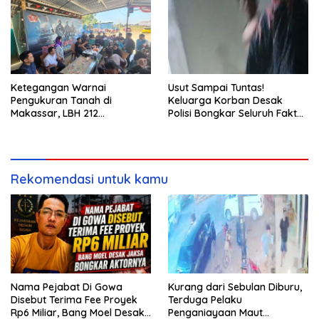
Ketegangan Warnai
Usut Sampai Tuntas!
Pengukuran Tanah di
Keluarga Korban Desak
Makassar, LBH 212
Polisi Bongkar Seluruh Fakta
Pertanyakan Dasar Hukum
Penikaman Maut di Pulau
BPN, PT GMTD, dan
Kodingareng
Pengamanan Polisi
Rekomendasi untuk kamu
Nama Pejabat Di Gowa
Kurang dari Sebulan Diburu,
Disebut Terima Fee Proyek
Terduga Pelaku
Rp6 Miliar, Bang Moel Desak
Penganiayaan Maut