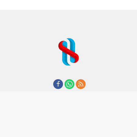
REDAKSI
TENTANG KAMI
KODE ETIK
KEBIJAKAN PRIVASI
DISCLAIMER
PEDOMAN MEDIA CYBER
CopyRight I 2020 I By Suaraham.com