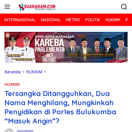
Langsung
ke
konten
INTERNASIONAL
NASIONAL
METRO
POLITIK
HUKRIM
RA
Beranda
HUKRIM
HUKRIM
Tersangka Ditangguhkan, Dua
Nama Menghilang, Mungkinkah
Penyidikan di Porles Bulukumba
“Masuk Angin”?
Suaraham