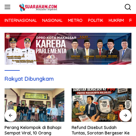
Langsung
ke
konten
INTERNASIONAL
NASIONAL
METRO
POLITIK
HUKRIM
RA
Rakyat Dibungkam
Refund Disebut Sudah
Perang Kelompok di Bahopi
Tuntas, Sorotan Bergeser Ke
Sempat Viral, 10 Orang