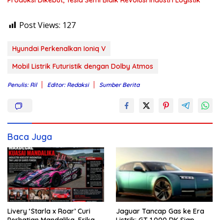
Post Views:
127
Hyundai Perkenalkan Ioniq V
Mobil Listrik Futuristik dengan Dolby Atmos
Penulis: Ril
Editor: Redaksi
Sumber Berita
Baca Juga
Livery ‘Starla x Roar’ Curi
Jaguar Tancap Gas ke Era
Perhatian Mandalika, Erika
Listrik: GT 1.000 DK Siap