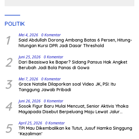
Kodingareng
POLITIK
1
Mei 4, 2026
0 Komentar
Said Abdullah Dorong Ambang Batas 6 Persen, Hitung-
hitungan Kursi DPR Jadi Dasar Threshold
2
Juni 25, 2026
0 Komentar
Dari Beasiswa ke Baper? Sidang Pansus Hak Angket
Berubah Jadi Bola Panas di Gowa
3
Mei 7, 2026
0 Komentar
Grace Natalie Dilaporkan soal Video JK, PSI: Itu
Tanggung Jawab Pribadi
4
Juni 26, 2026
0 Komentar
Sosok Figur Baru Mulai Mencuat, Senior Aktivis Yhoka
Mayapada Disebut Berpeluang Maju Lewat Jalur
Independen pada Pilkada 2029
5
April 25, 2026
0 Komentar
TPI Mau Dikembalikan ke Tutut, Jusuf Hamka Singgung
‘Kezaliman’