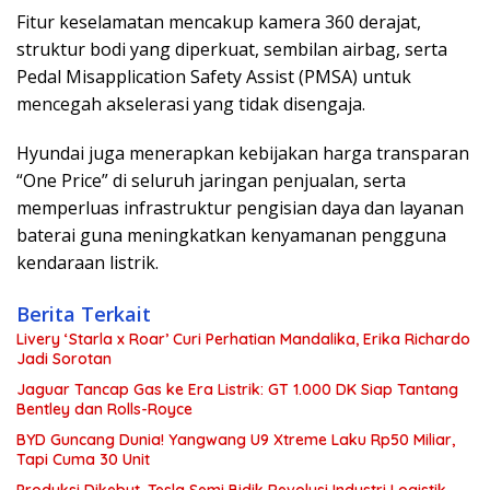
Fitur keselamatan mencakup kamera 360 derajat,
struktur bodi yang diperkuat, sembilan airbag, serta
Pedal Misapplication Safety Assist (PMSA) untuk
mencegah akselerasi yang tidak disengaja.
Hyundai juga menerapkan kebijakan harga transparan
“One Price” di seluruh jaringan penjualan, serta
memperluas infrastruktur pengisian daya dan layanan
baterai guna meningkatkan kenyamanan pengguna
kendaraan listrik.
Berita Terkait
Livery ‘Starla x Roar’ Curi Perhatian Mandalika, Erika Richardo
Jadi Sorotan
Jaguar Tancap Gas ke Era Listrik: GT 1.000 DK Siap Tantang
Bentley dan Rolls-Royce
BYD Guncang Dunia! Yangwang U9 Xtreme Laku Rp50 Miliar,
Tapi Cuma 30 Unit
Produksi Dikebut, Tesla Semi Bidik Revolusi Industri Logistik