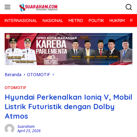
Langsung
ke
konten
INTERNASIONAL
NASIONAL
METRO
POLITIK
HUKRIM
RA
Beranda
OTOMOTIF
OTOMOTIF
Hyundai Perkenalkan Ioniq V, Mobil
Listrik Futuristik dengan Dolby
Atmos
Suaraham
April 25, 2026