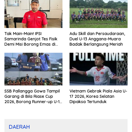
Tak Main-Main! IPSI
Adu Skill dan Persaudaraan,
Samarinda Genjot Tes Fisik
Duel U-13 Anggana-Muara
Demi Misi Borong Emas di
Badak Berlangsung Meriah
Porprov Kaltim 2026
SSB Pallangga Gowa Tampil
Vietnam Gebrak Piala Asia U-
Garang di Bila Riase Cup
17 2026, Korea Selatan
2026, Borong Runner-up U-10
Dipaksa Tertunduk
dan U-12
DAERAH