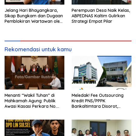
Jelang Hari Bhayangkara,
Perempuan Desa Naik Kelas,
Sikap Bungkam dan Dugaan
ABPEDNAS Kaltim Gulirkan
Pemblokiran Wartawan oleh
Strategi Empat Pilar
Oknum Kanit Polsek
Bantimurung Dinilai Cederai
Marwah Polri
Rekomendasi untuk kamu
Menanti “Wakil Tuhan” di
Meledak! Fee Outsourcing
Mahkamah Agung: Publik
Kredit PNS/PPPK
Awasi Kasasi Perkara No.
Bankaltimtara Disorot,
3297/K/PDT/2026, Akankah
Nilainya Diduga Tembus
Keadilan Menjawab?
Rp162 Miliar