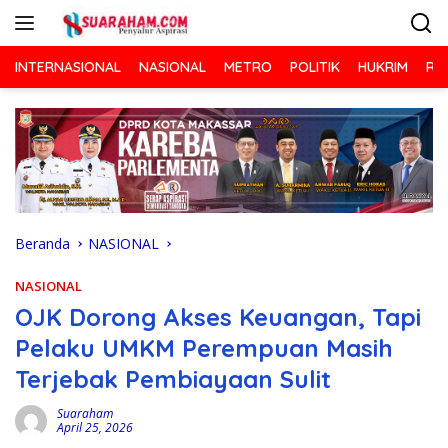
Langsung
ke
konten
INTERNASIONAL
NASIONAL
METRO
POLITIK
HUKRIM
RA
Beranda
NASIONAL
NASIONAL
OJK Dorong Akses Keuangan, Tapi
Pelaku UMKM Perempuan Masih
Terjebak Pembiayaan Sulit
Suaraham
April 25, 2026