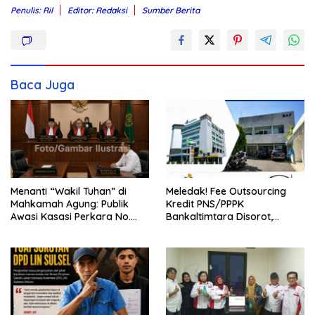
Penulis: Ril
Editor: Redaksi
Sumber Berita
Baca Juga
Menanti “Wakil Tuhan” di
Meledak! Fee Outsourcing
Mahkamah Agung: Publik
Kredit PNS/PPPK
Awasi Kasasi Perkara No.
Bankaltimtara Disorot,
3297/K/PDT/2026, Akankah
Nilainya Diduga Tembus
Keadilan Menjawab?
Rp162 Miliar