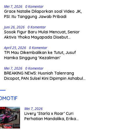
Gowa
Mei 7, 2026
0 Komentar
Grace Natalie Dilaporkan soal Video JK,
PSI: Itu Tanggung Jawab Pribadi
Juni 26, 2026
0 Komentar
Sosok Figur Baru Mulai Mencuat, Senior
Aktivis Yhoka Mayapada Disebut
Berpeluang Maju Lewat Jalur Independen
pada Pilkada 2029
April 25, 2026
0 Komentar
TPI Mau Dikembalikan ke Tutut, Jusuf
Hamka Singgung ‘Kezaliman’
Mei 7, 2026
0 Komentar
BREAKING NEWS: Husniah Talenrang
Dicopot, PAN Sulsel Kini Dipimpin Ashabul
Kahfi
OMOTIF
Mei 7, 2026
Livery ‘Starla x Roar’ Curi
Perhatian Mandalika, Erika
Richardo Jadi Sorotan