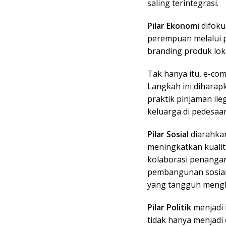
saling terintegrasi.
Pilar Ekonomi
difoku
perempuan melalui 
branding produk loka
Tak hanya itu, e-co
Langkah ini dihara
praktik pinjaman il
keluarga di pedesaa
Pilar Sosial
diarahka
meningkatkan kualit
kolaborasi penanga
pembangunan sosial
yang tangguh mengh
Pilar Politik
menjadi
tidak hanya menjadi