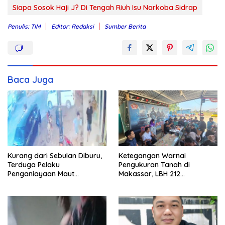
Siapa Sosok Haji J? Di Tengah Riuh Isu Narkoba Sidrap
Penulis: TIM
Editor: Redaksi
Sumber Berita
Baca Juga
Kurang dari Sebulan Diburu,
Ketegangan Warnai
Terduga Pelaku
Pengukuran Tanah di
Penganiayaan Maut
Makassar, LBH 212
Bahodopi Akhirnya
Pertanyakan Dasar Hukum
Ditangkap
BPN, PT GMTD, dan
Pengamanan Polisi