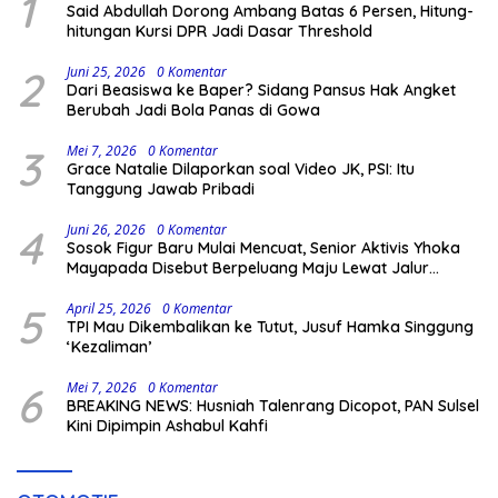
1
Said Abdullah Dorong Ambang Batas 6 Persen, Hitung-
hitungan Kursi DPR Jadi Dasar Threshold
2
Juni 25, 2026
0 Komentar
Dari Beasiswa ke Baper? Sidang Pansus Hak Angket
Berubah Jadi Bola Panas di Gowa
3
Mei 7, 2026
0 Komentar
Grace Natalie Dilaporkan soal Video JK, PSI: Itu
Tanggung Jawab Pribadi
4
Juni 26, 2026
0 Komentar
Sosok Figur Baru Mulai Mencuat, Senior Aktivis Yhoka
Mayapada Disebut Berpeluang Maju Lewat Jalur
Independen pada Pilkada 2029
5
April 25, 2026
0 Komentar
TPI Mau Dikembalikan ke Tutut, Jusuf Hamka Singgung
‘Kezaliman’
6
Mei 7, 2026
0 Komentar
BREAKING NEWS: Husniah Talenrang Dicopot, PAN Sulsel
Kini Dipimpin Ashabul Kahfi