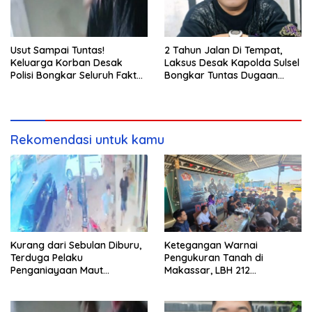
Usut Sampai Tuntas!
2 Tahun Jalan Di Tempat,
Keluarga Korban Desak
Laksus Desak Kapolda Sulsel
Polisi Bongkar Seluruh Fakta
Bongkar Tuntas Dugaan
Penikaman Maut di Pulau
Pungli CPNS UNM
Kodingareng
Rekomendasi untuk kamu
Kurang dari Sebulan Diburu,
Ketegangan Warnai
Terduga Pelaku
Pengukuran Tanah di
Penganiayaan Maut
Makassar, LBH 212
Bahodopi Akhirnya
Pertanyakan Dasar Hukum
Ditangkap
BPN, PT GMTD, dan
Pengamanan Polisi