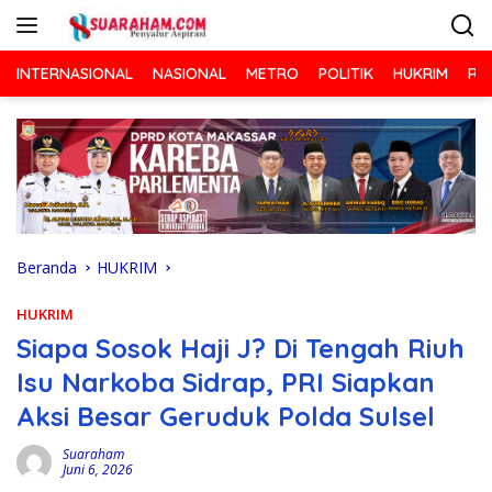
Langsung
ke
konten
INTERNASIONAL
NASIONAL
METRO
POLITIK
HUKRIM
RA
Beranda
HUKRIM
HUKRIM
Siapa Sosok Haji J? Di Tengah Riuh
Isu Narkoba Sidrap, PRI Siapkan
Aksi Besar Geruduk Polda Sulsel
Suaraham
Juni 6, 2026