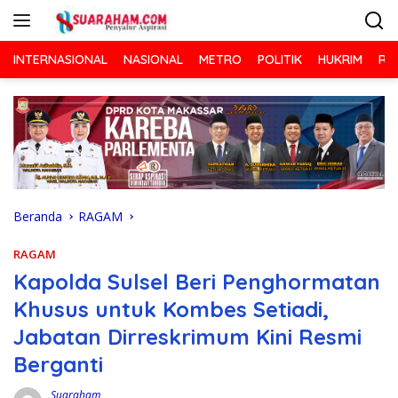
Langsung
ke
konten
INTERNASIONAL
NASIONAL
METRO
POLITIK
HUKRIM
RA
Beranda
RAGAM
RAGAM
Kapolda Sulsel Beri Penghormatan
Khusus untuk Kombes Setiadi,
Jabatan Dirreskrimum Kini Resmi
Berganti
Suaraham