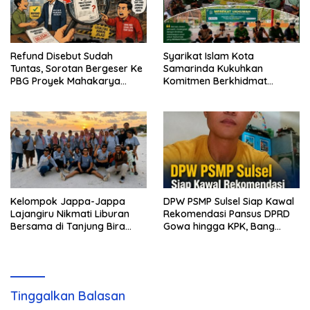
Refund Disebut Sudah
Syarikat Islam Kota
Tuntas, Sorotan Bergeser Ke
Samarinda Kukuhkan
PBG Proyek Mahakarya
Komitmen Berkhidmat
Haluoleo
Periode 2026–2031
Kelompok Jappa-Jappa
DPW PSMP Sulsel Siap Kawal
Lajangiru Nikmati Liburan
Rekomendasi Pansus DPRD
Bersama di Tanjung Bira
Gowa hingga KPK, Bang
Bulukumba
Moel: Jangan Ada yang
Kebal Hukum
Tinggalkan Balasan