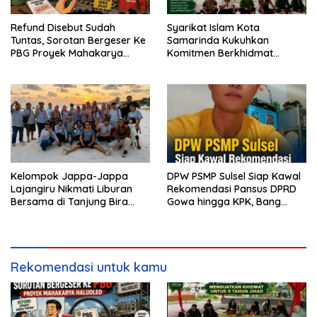
Refund Disebut Sudah
Syarikat Islam Kota
Tuntas, Sorotan Bergeser Ke
Samarinda Kukuhkan
PBG Proyek Mahakarya
Komitmen Berkhidmat
Haluoleo
Periode 2026–2031
Kelompok Jappa-Jappa
DPW PSMP Sulsel Siap Kawal
Lajangiru Nikmati Liburan
Rekomendasi Pansus DPRD
Bersama di Tanjung Bira
Gowa hingga KPK, Bang
Bulukumba
Moel: Jangan Ada yang
Kebal Hukum
Rekomendasi untuk kamu