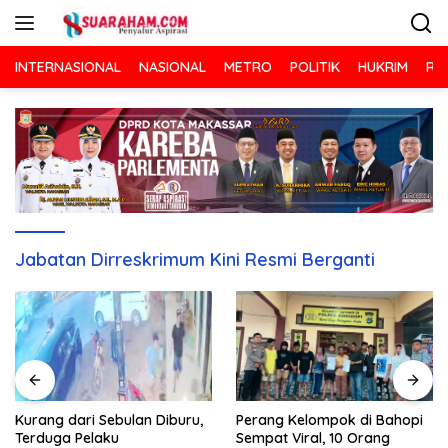
Langsung
ke
konten
INTERNASIONAL
NASIONAL
METRO
POLITIK
HUKRIM
RA
Jabatan Dirreskrimum Kini Resmi Berganti
Kurang dari Sebulan Diburu,
Perang Kelompok di Bahopi
Terduga Pelaku
Sempat Viral, 10 Orang