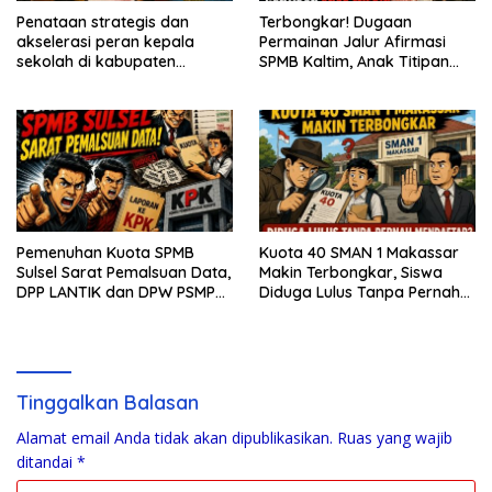
Penataan strategis dan
Terbongkar! Dugaan
akselerasi peran kepala
Permainan Jalur Afirmasi
sekolah di kabupaten
SPMB Kaltim, Anak Titipan
kepulauan tanimbar
Diduga Gantikan Anak Miskin
Pemenuhan Kuota SPMB
Kuota 40 SMAN 1 Makassar
Sulsel Sarat Pemalsuan Data,
Makin Terbongkar, Siswa
DPP LANTIK dan DPW PSMP
Diduga Lulus Tanpa Pernah
Siapkan Laporan ke KPK
Mendaftar
Tinggalkan Balasan
Alamat email Anda tidak akan dipublikasikan.
Ruas yang wajib
ditandai
*