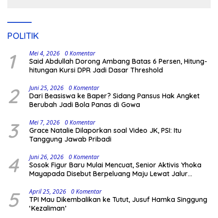
POLITIK
1
Mei 4, 2026
0 Komentar
Said Abdullah Dorong Ambang Batas 6 Persen, Hitung-
hitungan Kursi DPR Jadi Dasar Threshold
2
Juni 25, 2026
0 Komentar
Dari Beasiswa ke Baper? Sidang Pansus Hak Angket
Berubah Jadi Bola Panas di Gowa
3
Mei 7, 2026
0 Komentar
Grace Natalie Dilaporkan soal Video JK, PSI: Itu
Tanggung Jawab Pribadi
4
Juni 26, 2026
0 Komentar
Sosok Figur Baru Mulai Mencuat, Senior Aktivis Yhoka
Mayapada Disebut Berpeluang Maju Lewat Jalur
Independen pada Pilkada 2029
5
April 25, 2026
0 Komentar
TPI Mau Dikembalikan ke Tutut, Jusuf Hamka Singgung
‘Kezaliman’