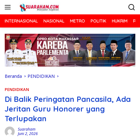
Langsung
ke
konten
INTERNASIONAL
NASIONAL
METRO
POLITIK
HUKRIM
RA
Beranda
PENDIDIKAN
PENDIDIKAN
Di Balik Peringatan Pancasila, Ada
Jeritan Guru Honorer yang
Terlupakan
Suaraham
Juni 2, 2026