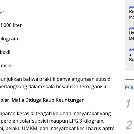
Di
Jul
lar
Ke
Ma
H
.000 liter
Po
Jul
Us
kilogram
De
Pe
Jul
bsidi
2 
Ka
subsidi
Pu
nunjukkan bahwa praktik penyalahgunaan subsidi
berlangsung dalam skala besar dan terorganisir.
POL
1
Solar, Mafia Diduga Raup Keuntungan
amparan keras di tengah keluhan masyarakat yang
2
peroleh solar subsidi maupun LPG 3 kilogram.
ani, pelaku UMKM, dan masyarakat kecil harus antre