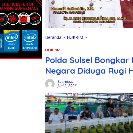
Beranda
HUKRIM
HUKRIM
Polda Sulsel Bongkar 
Negara Diduga Rugi H
Suaraham
Juni 2, 2026