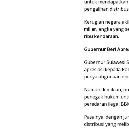
untuk mendapatkan j
pengalihan distribu
Kerugian negara aki
miliar
, angka yang s
ribu kendaraan
.
Gubernur Beri Apre
Gubernur Sulawesi 
apresiasi kepada Po
penyalahgunaan ener
Namun demikian, pub
penegak hukum untuk
peredaran ilegal BB
Pasalnya, dengan ju
distribusi yang mel