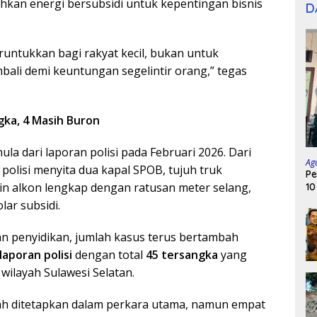
hkan energi bersubsidi untuk kepentingan bisnis
D
runtukkan bagi rakyat kecil, bukan untuk
ali demi keuntungan segelintir orang,” tegas
gka, 4 Masih Buron
a dari laporan polisi pada Februari 2026. Dari
Ag
 polisi menyita dua kapal SPOB, tujuh truk
Pe
sin alkon lengkap dengan ratusan meter selang,
10
olar subsidi.
 penyidikan, jumlah kasus terus bertambah
laporan polisi
dengan total
45 tersangka
yang
 wilayah Sulawesi Selatan.
ah ditetapkan dalam perkara utama, namun empat