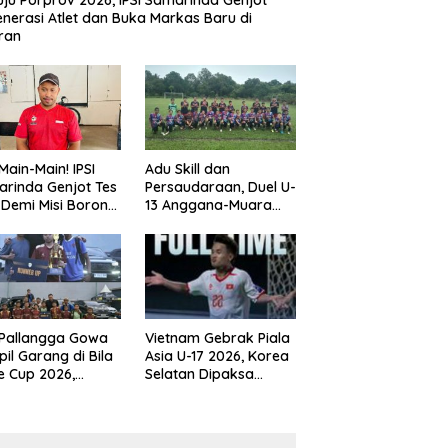
ju Porprov 2026, IPSI Samarinda Genjot
nerasi Atlet dan Buka Markas Baru di
ran
Main-Main! IPSI
Adu Skill dan
rinda Genjot Tes
Persaudaraan, Duel U-
k Demi Misi Borong
13 Anggana-Muara
 di Porprov
Badak Berlangsung
im 2026
Meriah
 Pallangga Gowa
Vietnam Gebrak Piala
il Garang di Bila
Asia U-17 2026, Korea
e Cup 2026,
Selatan Dipaksa
ng Runner-up U-
Tertunduk
an U-12