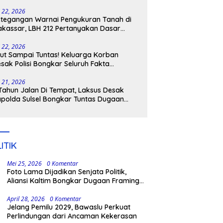
tangkap
i 22, 2026
tegangan Warnai Pengukuran Tanah di
kassar, LBH 212 Pertanyakan Dasar
ukum BPN, PT GMTD, dan Pengamanan
lisi
i 22, 2026
ut Sampai Tuntas! Keluarga Korban
sak Polisi Bongkar Seluruh Fakta
nikaman Maut di Pulau Kodingareng
i 21, 2026
Tahun Jalan Di Tempat, Laksus Desak
polda Sulsel Bongkar Tuntas Dugaan
ngli CPNS UNM
ITIK
Mei 25, 2026
0 Komentar
Foto Lama Dijadikan Senjata Politik,
Aliansi Kaltim Bongkar Dugaan Framing
Busuk Aksi 215
April 28, 2026
0 Komentar
Jelang Pemilu 2029, Bawaslu Perkuat
Perlindungan dari Ancaman Kekerasan