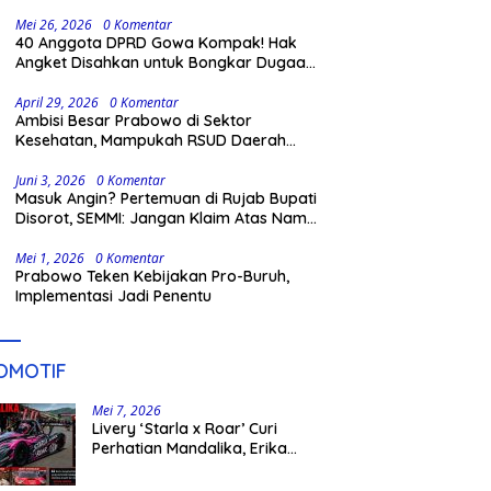
Mei 26, 2026
0 Komentar
40 Anggota DPRD Gowa Kompak! Hak
Angket Disahkan untuk Bongkar Dugaan
Skandal Pemerintahan
April 29, 2026
0 Komentar
Ambisi Besar Prabowo di Sektor
Kesehatan, Mampukah RSUD Daerah
Berbenah?
Juni 3, 2026
0 Komentar
Masuk Angin? Pertemuan di Rujab Bupati
Disorot, SEMMI: Jangan Klaim Atas Nama
Aliansi Appakatau!
Mei 1, 2026
0 Komentar
Prabowo Teken Kebijakan Pro-Buruh,
Implementasi Jadi Penentu
OMOTIF
Mei 7, 2026
Livery ‘Starla x Roar’ Curi
Perhatian Mandalika, Erika
Richardo Jadi Sorotan