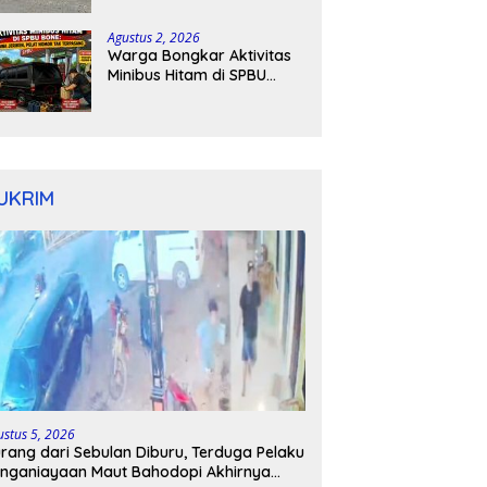
Kapolres Bone Turun
Tangan
Agustus 2, 2026
Warga Bongkar Aktivitas
Minibus Hitam di SPBU
Bone: Bawa Jeriken, Pelat
Nomor Tak Terpasang
UKRIM
ustus 5, 2026
rang dari Sebulan Diburu, Terduga Pelaku
nganiayaan Maut Bahodopi Akhirnya