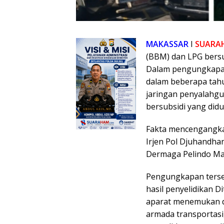
MAKASSAR
I
SUARA
(BBM) dan LPG bersub
Dalam pengungkapan 
dalam beberapa tahu
jaringan penyalahgun
bersubsidi yang di
Fakta mencengangkan
Irjen Pol Djuhandhan
Dermaga Pelindo Mak
Pengungkapan terse
hasil penyelidikan D
aparat menemukan d
armada transportasi,