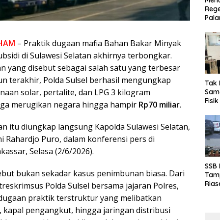
Menu
Rege
Pala
HAM
– Praktik dugaan mafia Bahan Bakar Minyak
sidi di Sulawesi Selatan akhirnya terbongkar.
yang disebut sebagai salah satu yang terbesar
n terakhir, Polda Sulsel berhasil mengungkap
Tak 
aan solar, pertalite, dan LPG 3 kilogram
Sama
Fisi
duga merugikan negara hingga hampir
Rp70 miliar
.
Emas
Kalt
 itu diungkap langsung Kapolda Sulawesi Selatan,
i Rahardjo Puro, dalam konferensi pers di
assar, Selasa (2/6/2026).
SSB
but bukan sekadar kasus penimbunan biasa. Dari
Tamp
Rias
itreskrimsus Polda Sulsel bersama jajaran Polres,
Boro
ugaan praktik terstruktur yang melibatkan
10 d
 kapal pengangkut, hingga jaringan distribusi