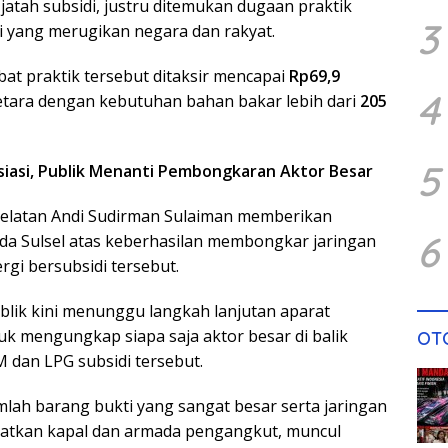
atah subsidi, justru ditemukan dugaan praktik
3
si yang merugikan negara dan rakyat.
bat praktik tersebut ditaksir mencapai
Rp69,9
4
etara dengan kebutuhan bahan bakar lebih dari
205
5
siasi, Publik Menanti Pembongkaran Aktor Besar
Selatan Andi Sudirman Sulaiman memberikan
6
lda Sulsel atas keberhasilan membongkar jaringan
gi bersubsidi tersebut.
lik kini menunggu langkah lanjutan aparat
 mengungkap siapa saja aktor besar di balik
OT
M dan LPG subsidi tersebut.
mlah barang bukti yang sangat besar serta jaringan
ibatkan kapal dan armada pengangkut, muncul