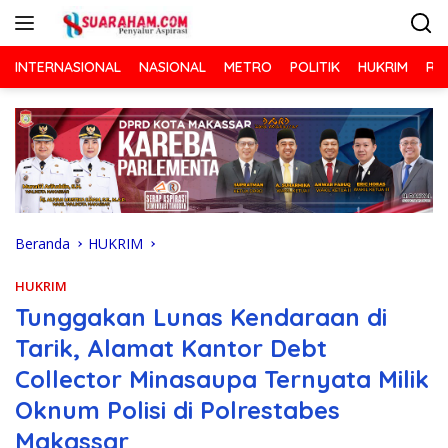
Langsung
ke
konten
INTERNASIONAL
NASIONAL
METRO
POLITIK
HUKRIM
RA
Beranda
HUKRIM
HUKRIM
Tunggakan Lunas Kendaraan di
Tarik, Alamat Kantor Debt
Collector Minasaupa Ternyata Milik
Oknum Polisi di Polrestabes
Makassar