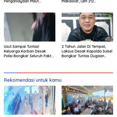
Penganiayaan Maut
Makassar, LBH 212
Bahodopi Akhirnya
Pertanyakan Dasar Hukum
Ditangkap
BPN, PT GMTD, dan
Pengamanan Polisi
Usut Sampai Tuntas!
2 Tahun Jalan Di Tempat,
Keluarga Korban Desak
Laksus Desak Kapolda Sulsel
Polisi Bongkar Seluruh Fakta
Bongkar Tuntas Dugaan
Penikaman Maut di Pulau
Pungli CPNS UNM
Kodingareng
Rekomendasi untuk kamu