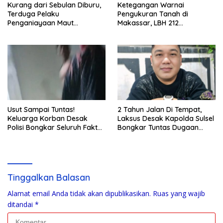
Kurang dari Sebulan Diburu,
Ketegangan Warnai
Terduga Pelaku
Pengukuran Tanah di
Penganiayaan Maut
Makassar, LBH 212
Bahodopi Akhirnya
Pertanyakan Dasar Hukum
Ditangkap
BPN, PT GMTD, dan
Pengamanan Polisi
Usut Sampai Tuntas!
2 Tahun Jalan Di Tempat,
Keluarga Korban Desak
Laksus Desak Kapolda Sulsel
Polisi Bongkar Seluruh Fakta
Bongkar Tuntas Dugaan
Penikaman Maut di Pulau
Pungli CPNS UNM
Kodingareng
Tinggalkan Balasan
Alamat email Anda tidak akan dipublikasikan.
Ruas yang wajib
ditandai
*