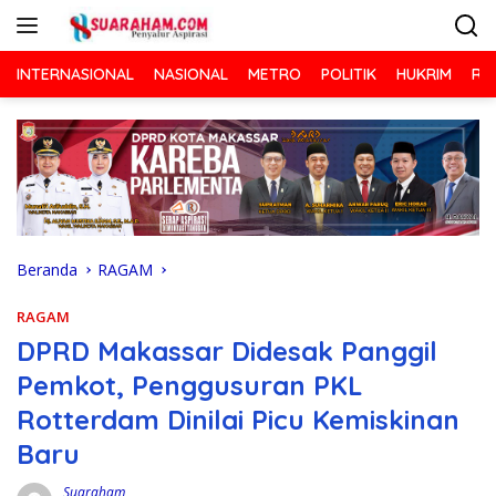
Langsung
ke
konten
INTERNASIONAL
NASIONAL
METRO
POLITIK
HUKRIM
RA
Beranda
RAGAM
RAGAM
DPRD Makassar Didesak Panggil
Pemkot, Penggusuran PKL
Rotterdam Dinilai Picu Kemiskinan
Baru
Suaraham