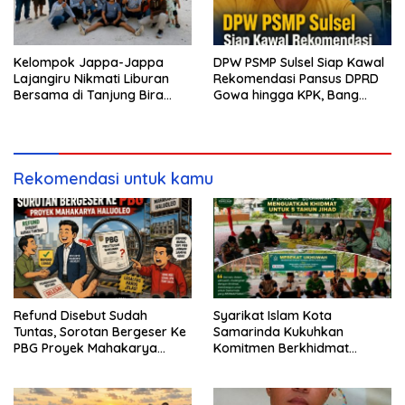
Kelompok Jappa-Jappa
DPW PSMP Sulsel Siap Kawal
Lajangiru Nikmati Liburan
Rekomendasi Pansus DPRD
Bersama di Tanjung Bira
Gowa hingga KPK, Bang
Bulukumba
Moel: Jangan Ada yang
Kebal Hukum
Rekomendasi untuk kamu
Refund Disebut Sudah
Syarikat Islam Kota
Tuntas, Sorotan Bergeser Ke
Samarinda Kukuhkan
PBG Proyek Mahakarya
Komitmen Berkhidmat
Haluoleo
Periode 2026–2031