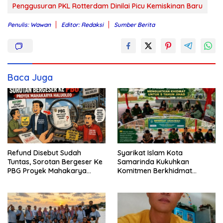
Penggusuran PKL Rotterdam Dinilai Picu Kemiskinan Baru
Penulis: Wawan
Editor: Redaksi
Sumber Berita
Baca Juga
Refund Disebut Sudah
Syarikat Islam Kota
Tuntas, Sorotan Bergeser Ke
Samarinda Kukuhkan
PBG Proyek Mahakarya
Komitmen Berkhidmat
Haluoleo
Periode 2026–2031