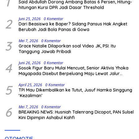
1
Said Abdullah Dorong Ambang Batas 6 Persen, Hitung-
hitungan Kursi DPR Jadi Dasar Threshold
2
Juni 25, 2026
0 Komentar
Dari Beasiswa ke Baper? Sidang Pansus Hak Angket
Berubah Jadi Bola Panas di Gowa
3
Mei 7, 2026
0 Komentar
Grace Natalie Dilaporkan soal Video JK, PSI: Itu
Tanggung Jawab Pribadi
4
Juni 26, 2026
0 Komentar
Sosok Figur Baru Mulai Mencuat, Senior Aktivis Yhoka
Mayapada Disebut Berpeluang Maju Lewat Jalur
Independen pada Pilkada 2029
5
April 25, 2026
0 Komentar
TPI Mau Dikembalikan ke Tutut, Jusuf Hamka Singgung
‘Kezaliman’
6
Mei 7, 2026
0 Komentar
BREAKING NEWS: Husniah Talenrang Dicopot, PAN Sulsel
Kini Dipimpin Ashabul Kahfi
OTOMOTIF