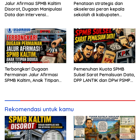
Jalur Afirmasi SPMB Kaltim
Penataan strategis dan
Disorot, Dugaan Manipulasi
akselerasi peran kepala
Data dan Intervensi
sekolah di kabupaten
Dipertanyakan
kepulauan tanimbar
Terbongkar! Dugaan
Pemenuhan Kuota SPMB
Permainan Jalur Afirmasi
Sulsel Sarat Pemalsuan Data,
SPMB Kaltim, Anak Titipan
DPP LANTIK dan DPW PSMP
Diduga Gantikan Anak Miskin
Siapkan Laporan ke KPK
Rekomendasi untuk kamu