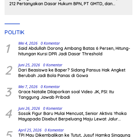
212 Pertanyakan Dasar Hukum BPN, PT GMTD, dan
Pengamanan Polisi
POLITIK
1
Mei 4, 2026
0 Komentar
Said Abdullah Dorong Ambang Batas 6 Persen, Hitung-
hitungan Kursi DPR Jadi Dasar Threshold
2
Juni 25, 2026
0 Komentar
Dari Beasiswa ke Baper? Sidang Pansus Hak Angket
Berubah Jadi Bola Panas di Gowa
3
Mei 7, 2026
0 Komentar
Grace Natalie Dilaporkan soal Video JK, PSI: Itu
Tanggung Jawab Pribadi
4
Juni 26, 2026
0 Komentar
Sosok Figur Baru Mulai Mencuat, Senior Aktivis Yhoka
Mayapada Disebut Berpeluang Maju Lewat Jalur
Independen pada Pilkada 2029
5
April 25, 2026
0 Komentar
TPI Mau Dikembalikan ke Tutut, Jusuf Hamka Singgung