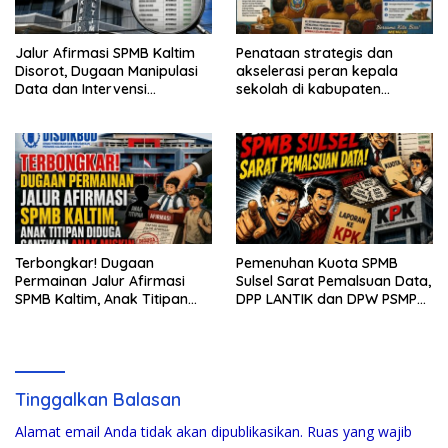
Jalur Afirmasi SPMB Kaltim
Penataan strategis dan
Disorot, Dugaan Manipulasi
akselerasi peran kepala
Data dan Intervensi
sekolah di kabupaten
Dipertanyakan
kepulauan tanimbar
Terbongkar! Dugaan
Pemenuhan Kuota SPMB
Permainan Jalur Afirmasi
Sulsel Sarat Pemalsuan Data,
SPMB Kaltim, Anak Titipan
DPP LANTIK dan DPW PSMP
Diduga Gantikan Anak Miskin
Siapkan Laporan ke KPK
Tinggalkan Balasan
Alamat email Anda tidak akan dipublikasikan.
Ruas yang wajib