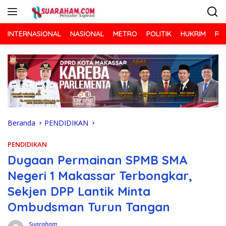
Langsung
ke
konten
INTERNASIONAL
NASIONAL
METRO
POLITIK
HUKRIM
RA
Beranda
PENDIDIKAN
PENDIDIKAN
Dugaan Permainan SPMB SMA
Negeri 1 Makassar Terbongkar,
Sekjen DPP Lantik Minta
Ombudsman Turun Tangan
Suaraham