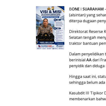
B
ONE
I
SUARAHAM
–
(alsintan) yang seha
diterpa dugaan pen
Direktorat Reserse K
Selatan tengah menye
traktor bantuan pem
Dalam penyelidikan
berinisial
AA
dari Fr
penyidik dan diduga 
Hingga saat ini, sta
sehingga belum ada 
Kasubdit III Tipikor 
membenarkan bahwa 