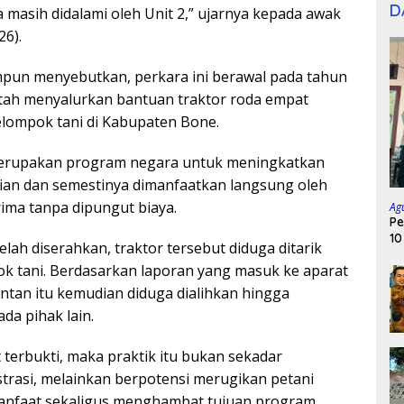
D
a masih didalami oleh Unit 2,” ujarnya kepada awak
26).
mpun menyebutkan, perkara ini berawal pada tahun
tah menyalurkan bantuan traktor roda empat
elompok tani di Kabupaten Bone.
erupakan program negara untuk meningkatkan
nian dan semestinya dimanfaatkan langsung oleh
ima tanpa dipungut biaya.
Ag
Pe
10
lah diserahkan, traktor tersebut diduga ditarik
ok tani. Berdasarkan laporan yang masuk ke aparat
ntan itu kemudian diduga dialihkan hingga
da pihak lain.
 terbukti, maka praktik itu bukan sekadar
trasi, melainkan berpotensi merugikan petani
anfaat sekaligus menghambat tujuan program