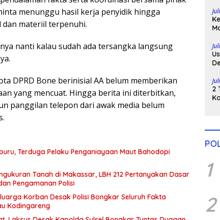
Di
minta menunggu hasil kerja penyidik hingga
Jul
Ke
 dan materiil terpenuhi.
Ma
H
ya nanti kalau sudah ada tersangka langsung
Po
Jul
Us
ya.
De
Pe
ota DPRD Bone berinisial AA belum memberikan
Jul
2 
n yang mencuat. Hingga berita ini diterbitkan,
Ka
n panggilan telepon dari awak media belum
Pu
s.
POL
iburu, Terduga Pelaku Penganiayaan Maut Bahodopi
1
gukuran Tanah di Makassar, LBH 212 Pertanyakan Dasar
dan Pengamanan Polisi
2
luarga Korban Desak Polisi Bongkar Seluruh Fakta
au Kodingareng
at, Laksus Desak Kapolda Sulsel Bongkar Tuntas Dugaan