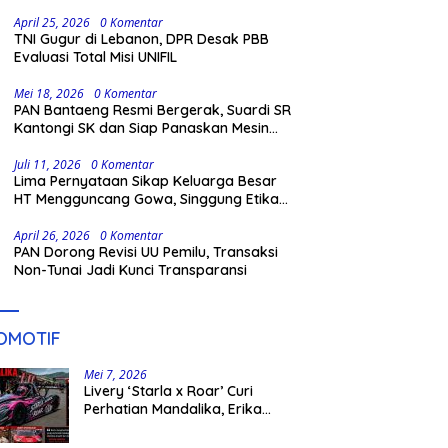
Penantang Baru
April 25, 2026
0 Komentar
TNI Gugur di Lebanon, DPR Desak PBB
Evaluasi Total Misi UNIFIL
Mei 18, 2026
0 Komentar
PAN Bantaeng Resmi Bergerak, Suardi SR
Kantongi SK dan Siap Panaskan Mesin
Partai
Juli 11, 2026
0 Komentar
Lima Pernyataan Sikap Keluarga Besar
HT Mengguncang Gowa, Singgung Etika
hingga Proses Hukum
April 26, 2026
0 Komentar
PAN Dorong Revisi UU Pemilu, Transaksi
Non-Tunai Jadi Kunci Transparansi
OMOTIF
Mei 7, 2026
Livery ‘Starla x Roar’ Curi
Perhatian Mandalika, Erika
Richardo Jadi Sorotan