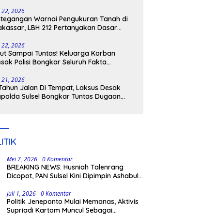
tangkap
i 22, 2026
tegangan Warnai Pengukuran Tanah di
kassar, LBH 212 Pertanyakan Dasar
ukum BPN, PT GMTD, dan Pengamanan
lisi
i 22, 2026
ut Sampai Tuntas! Keluarga Korban
sak Polisi Bongkar Seluruh Fakta
nikaman Maut di Pulau Kodingareng
i 21, 2026
Tahun Jalan Di Tempat, Laksus Desak
polda Sulsel Bongkar Tuntas Dugaan
ngli CPNS UNM
ITIK
Mei 7, 2026
0 Komentar
BREAKING NEWS: Husniah Talenrang
Dicopot, PAN Sulsel Kini Dipimpin Ashabul
Kahfi
Juli 1, 2026
0 Komentar
Politik Jeneponto Mulai Memanas, Aktivis
Supriadi Kartom Muncul Sebagai