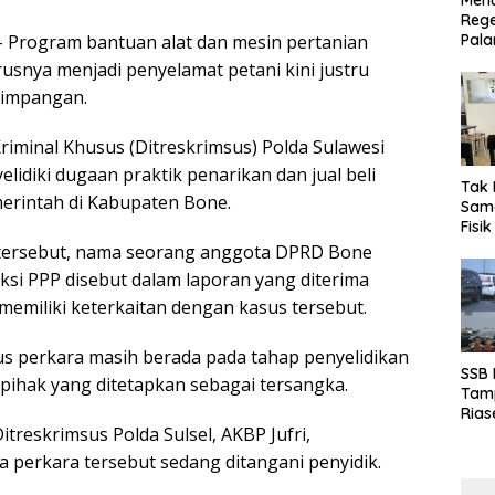
Menu
Rege
 Program bantuan alat dan mesin pertanian
Pala
rusnya menjadi penyelamat petani kini justru
yimpangan.
riminal Khusus (Ditreskrimsus) Polda Sulawesi
lidiki dugaan praktik penarikan dan jual beli
Tak 
erintah di Kabupaten Bone.
Sama
Fisi
Emas
 tersebut, nama seorang anggota DPRD Bone
Kalt
aksi PPP disebut dalam laporan yang diterima
memiliki keterkaitan dengan kasus tersebut.
tus perkara masih berada pada tahap penyelidikan
SSB
pihak yang ditetapkan sebagai tersangka.
Tamp
Rias
Ditreskrimsus Polda Sulsel, AKBP Jufri,
Boro
10 d
perkara tersebut sedang ditangani penyidik.