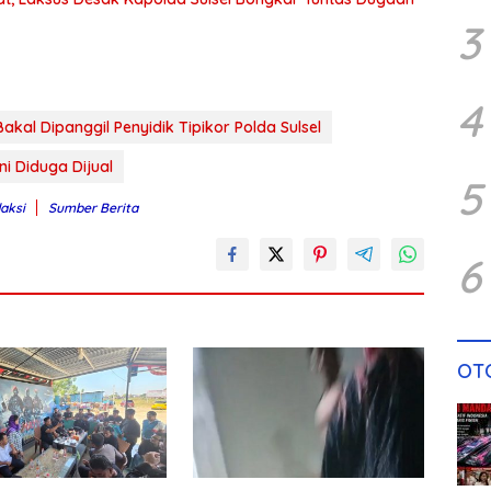
3
4
kal Dipanggil Penyidik Tipikor Polda Sulsel
i Diduga Dijual
5
daksi
Sumber Berita
6
OT