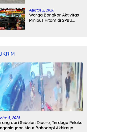
Kapolres Bone Turun
Tangan
Agustus 2, 2026
Warga Bongkar Aktivitas
Minibus Hitam di SPBU
Bone: Bawa Jeriken, Pelat
Nomor Tak Terpasang
UKRIM
ustus 5, 2026
rang dari Sebulan Diburu, Terduga Pelaku
nganiayaan Maut Bahodopi Akhirnya