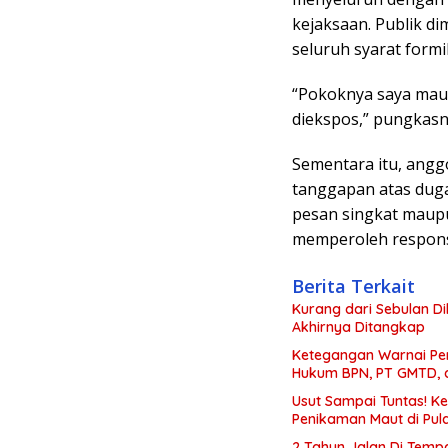
kejaksaan. Publik di
seluruh syarat formil
“Pokoknya saya maun
diekspos,” pungkasn
Sementara itu, angg
tanggapan atas dugaa
pesan singkat maupu
memperoleh respon
Berita Terkait
Kurang dari Sebulan D
Akhirnya Ditangkap
Ketegangan Warnai Pen
Hukum BPN, PT GMTD, 
Usut Sampai Tuntas! Ke
Penikaman Maut di Pul
2 Tahun Jalan Di Temp