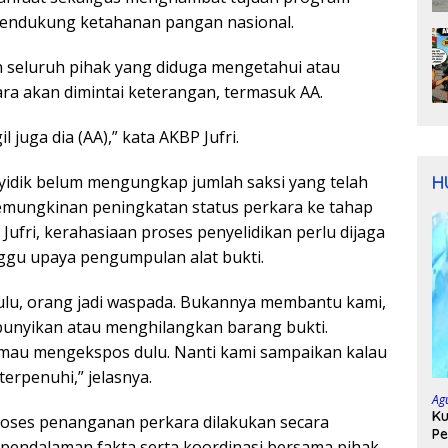
endukung ketahanan pangan nasional.
 seluruh pihak yang diduga mengetahui atau
ara akan dimintai keterangan, termasuk AA.
 juga dia (AA),” kata AKBP Jufri.
H
yidik belum mengungkap jumlah saksi yang telah
emungkinan peningkatan status perkara ke tahap
Jufri, kerahasiaan proses penyelidikan perlu dijaga
ggu upaya pengumpulan alat bukti.
dulu, orang jadi waspada. Bukannya membantu kami,
unyikan atau menghilangkan barang bukti.
 mau mengekspos dulu. Nanti kami sampaikan kalau
erpenuhi,” jelasnya.
Ag
Ku
oses penanganan perkara dilakukan secara
Pe
pendalaman fakta serta koordinasi bersama pihak