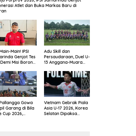
ju Porprov 2026, IPSI Samarinda Genjot
nerasi Atlet dan Buka Markas Baru di
ran
Main-Main! IPSI
Adu Skill dan
rinda Genjot Tes
Persaudaraan, Duel U-
k Demi Misi Borong
13 Anggana-Muara
 di Porprov
Badak Berlangsung
im 2026
Meriah
 Pallangga Gowa
Vietnam Gebrak Piala
il Garang di Bila
Asia U-17 2026, Korea
e Cup 2026,
Selatan Dipaksa
ng Runner-up U-
Tertunduk
an U-12