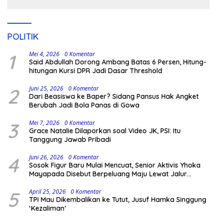
POLITIK
1
Mei 4, 2026
0 Komentar
Said Abdullah Dorong Ambang Batas 6 Persen, Hitung-
hitungan Kursi DPR Jadi Dasar Threshold
2
Juni 25, 2026
0 Komentar
Dari Beasiswa ke Baper? Sidang Pansus Hak Angket
Berubah Jadi Bola Panas di Gowa
3
Mei 7, 2026
0 Komentar
Grace Natalie Dilaporkan soal Video JK, PSI: Itu
Tanggung Jawab Pribadi
4
Juni 26, 2026
0 Komentar
Sosok Figur Baru Mulai Mencuat, Senior Aktivis Yhoka
Mayapada Disebut Berpeluang Maju Lewat Jalur
Independen pada Pilkada 2029
5
April 25, 2026
0 Komentar
TPI Mau Dikembalikan ke Tutut, Jusuf Hamka Singgung
‘Kezaliman’