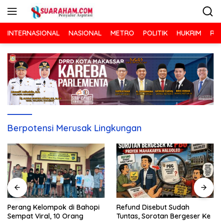
Langsung
ke
konten
INTERNASIONAL
NASIONAL
METRO
POLITIK
HUKRIM
RA
Berpotensi Merusak Lingkungan
Refund Disebut Sudah
Perang Kelompok di Bahopi
Tuntas, Sorotan Bergeser Ke
Sempat Viral, 10 Orang