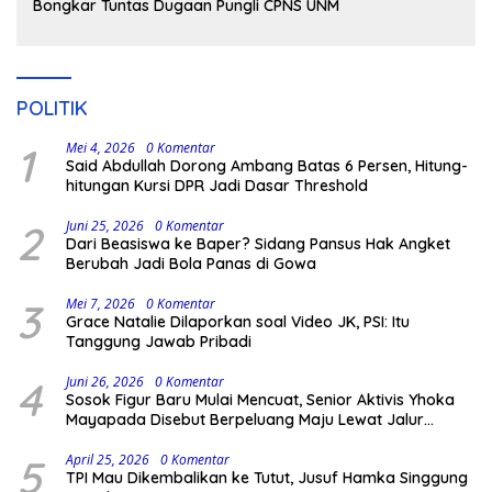
Bongkar Tuntas Dugaan Pungli CPNS UNM
POLITIK
1
Mei 4, 2026
0 Komentar
Said Abdullah Dorong Ambang Batas 6 Persen, Hitung-
hitungan Kursi DPR Jadi Dasar Threshold
2
Juni 25, 2026
0 Komentar
Dari Beasiswa ke Baper? Sidang Pansus Hak Angket
Berubah Jadi Bola Panas di Gowa
3
Mei 7, 2026
0 Komentar
Grace Natalie Dilaporkan soal Video JK, PSI: Itu
Tanggung Jawab Pribadi
4
Juni 26, 2026
0 Komentar
Sosok Figur Baru Mulai Mencuat, Senior Aktivis Yhoka
Mayapada Disebut Berpeluang Maju Lewat Jalur
Independen pada Pilkada 2029
5
April 25, 2026
0 Komentar
TPI Mau Dikembalikan ke Tutut, Jusuf Hamka Singgung