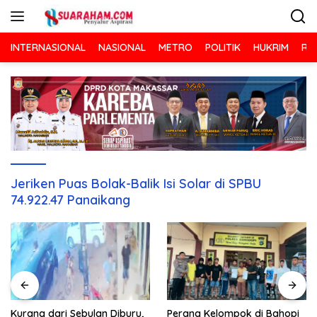
Langsung
ke
konten
INTERNASIONAL
NASIONAL
METRO
POLITIK
HUKRIM
RA
Jeriken Puas Bolak-Balik Isi Solar di SPBU
74.922.47 Panaikang
Kurang dari Sebulan Diburu,
Perang Kelompok di Bahopi