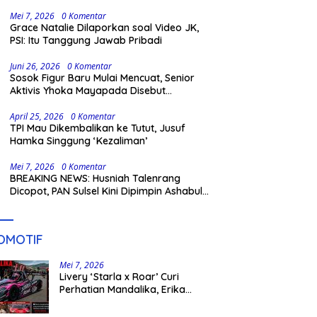
Gowa
Mei 7, 2026
0 Komentar
Grace Natalie Dilaporkan soal Video JK,
PSI: Itu Tanggung Jawab Pribadi
Juni 26, 2026
0 Komentar
Sosok Figur Baru Mulai Mencuat, Senior
Aktivis Yhoka Mayapada Disebut
Berpeluang Maju Lewat Jalur Independen
pada Pilkada 2029
April 25, 2026
0 Komentar
TPI Mau Dikembalikan ke Tutut, Jusuf
Hamka Singgung ‘Kezaliman’
Mei 7, 2026
0 Komentar
BREAKING NEWS: Husniah Talenrang
Dicopot, PAN Sulsel Kini Dipimpin Ashabul
Kahfi
OMOTIF
Mei 7, 2026
Livery ‘Starla x Roar’ Curi
Perhatian Mandalika, Erika
Richardo Jadi Sorotan