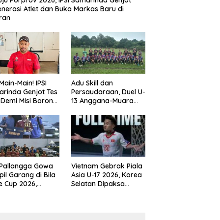
ju Porprov 2026, IPSI Samarinda Genjot
nerasi Atlet dan Buka Markas Baru di
ran
Main-Main! IPSI
Adu Skill dan
rinda Genjot Tes
Persaudaraan, Duel U-
k Demi Misi Borong
13 Anggana-Muara
 di Porprov
Badak Berlangsung
im 2026
Meriah
 Pallangga Gowa
Vietnam Gebrak Piala
il Garang di Bila
Asia U-17 2026, Korea
e Cup 2026,
Selatan Dipaksa
ng Runner-up U-
Tertunduk
an U-12