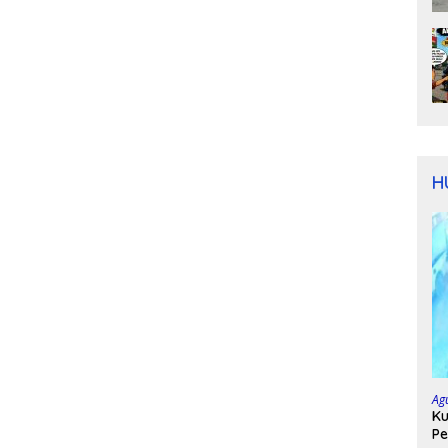
H
Ag
Ku
Pe