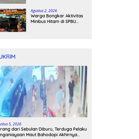
Kapolres Bone Turun
Tangan
Agustus 2, 2026
Warga Bongkar Aktivitas
Minibus Hitam di SPBU
Bone: Bawa Jeriken, Pelat
Nomor Tak Terpasang
UKRIM
ustus 5, 2026
rang dari Sebulan Diburu, Terduga Pelaku
nganiayaan Maut Bahodopi Akhirnya