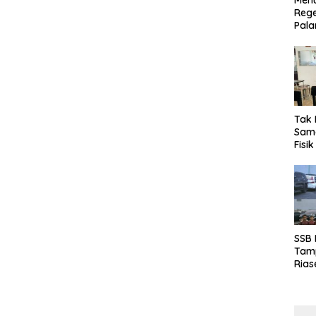
Menu
Rege
Pala
Tak 
Sama
Fisi
Emas
Kalt
SSB
Tamp
Rias
Boro
10 d