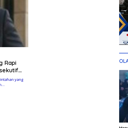
OL
g Rapi
sekutif
an Rakyat
rintahan yang
en…