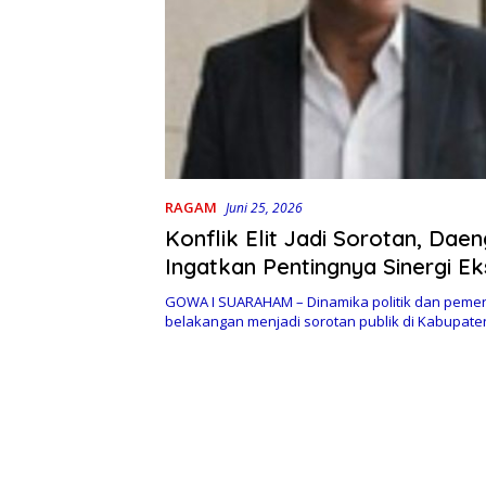
RAGAM
Juni 25, 2026
Konflik Elit Jadi Sorotan, Daen
Ingatkan Pentingnya Sinergi Ek
dan Yudikatif Demi Kepenting
GOWA I SUARAHAM – Dinamika politik dan peme
Gowa
belakangan menjadi sorotan publik di Kabupat