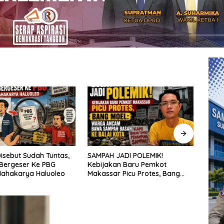
isebut Sudah Tuntas,
SAMPAH JADI POLEMIK!
Penat
Bergeser Ke PBG
Kebijakan Baru Pemkot
aksel
Mahakarya Haluoleo
Makassar Picu Protes, Bang
sekol
Moel: Warga Ancam Bawa
kepu
Sampah Basah ke Balai Kota