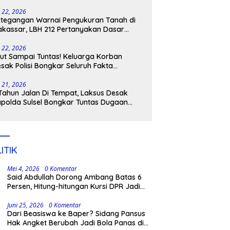
tangkap
i 22, 2026
tegangan Warnai Pengukuran Tanah di
kassar, LBH 212 Pertanyakan Dasar
ukum BPN, PT GMTD, dan Pengamanan
lisi
i 22, 2026
ut Sampai Tuntas! Keluarga Korban
sak Polisi Bongkar Seluruh Fakta
nikaman Maut di Pulau Kodingareng
i 21, 2026
Tahun Jalan Di Tempat, Laksus Desak
polda Sulsel Bongkar Tuntas Dugaan
ngli CPNS UNM
ITIK
Mei 4, 2026
0 Komentar
Said Abdullah Dorong Ambang Batas 6
Persen, Hitung-hitungan Kursi DPR Jadi
Dasar Threshold
Juni 25, 2026
0 Komentar
Dari Beasiswa ke Baper? Sidang Pansus
Hak Angket Berubah Jadi Bola Panas di