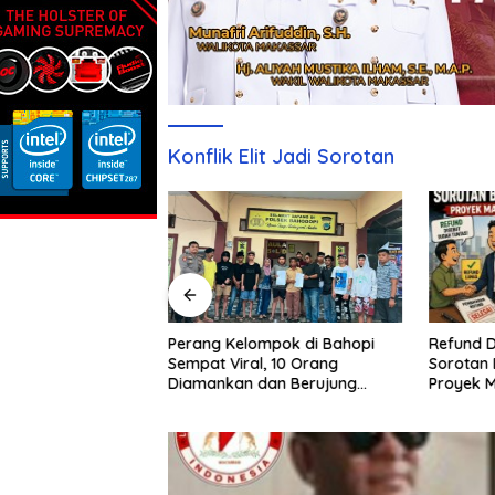
Konflik Elit Jadi Sorotan
Refund D
Sebulan Diburu,
Perang Kelompok di Bahopi
Sorotan 
aku Penganiayaan
Sempat Viral, 10 Orang
Proyek 
pi Akhirnya
Diamankan dan Berujung
Damai