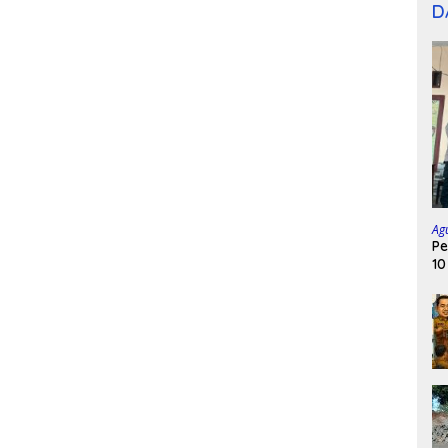
D
Ag
Pe
10