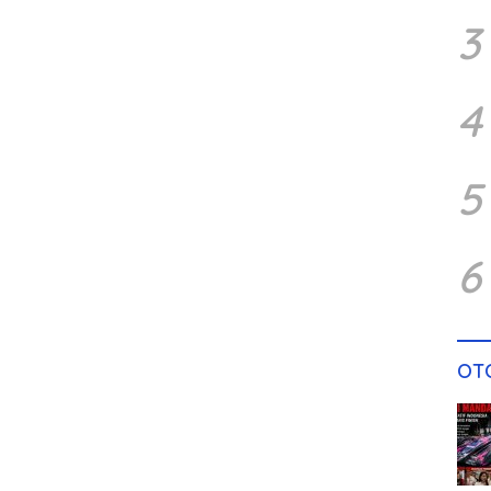
3
4
5
6
OT