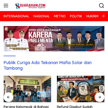
Langsung
ke
konten
INTERNASIONAL
NASIONAL
METRO
POLITIK
HUKRIM
RA
Publik Curiga Ada Tekanan Mafia Solar dan
Tambang
Refund Disebut Sudah
Perang Kelompok di Bahopi