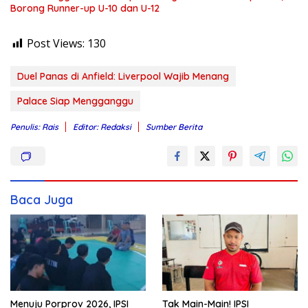
Borong Runner-up U-10 dan U-12
Post Views:
130
Duel Panas di Anfield: Liverpool Wajib Menang
Palace Siap Mengganggu
Penulis: Rais
Editor: Redaksi
Sumber Berita
Baca Juga
Menuju Porprov 2026, IPSI
Tak Main-Main! IPSI