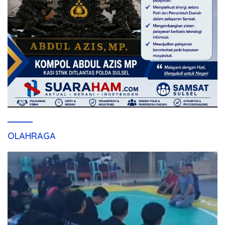
OLAHRAGA