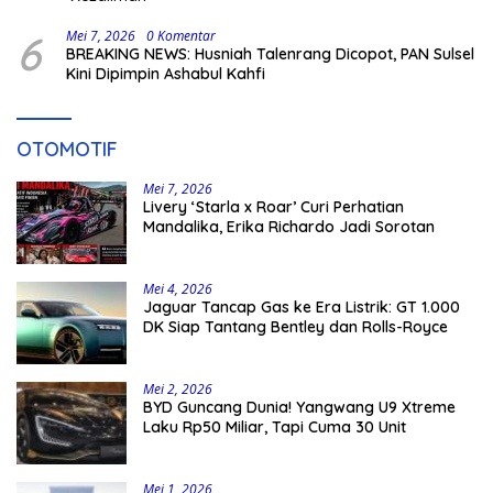
6
Mei 7, 2026
0 Komentar
BREAKING NEWS: Husniah Talenrang Dicopot, PAN Sulsel
Kini Dipimpin Ashabul Kahfi
OTOMOTIF
Mei 7, 2026
Livery ‘Starla x Roar’ Curi Perhatian
Mandalika, Erika Richardo Jadi Sorotan
Mei 4, 2026
Jaguar Tancap Gas ke Era Listrik: GT 1.000
DK Siap Tantang Bentley dan Rolls-Royce
Mei 2, 2026
BYD Guncang Dunia! Yangwang U9 Xtreme
Laku Rp50 Miliar, Tapi Cuma 30 Unit
Mei 1, 2026