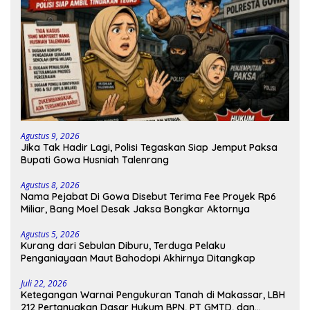
Agustus 9, 2026
Jika Tak Hadir Lagi, Polisi Tegaskan Siap Jemput Paksa
Bupati Gowa Husniah Talenrang
Agustus 8, 2026
Nama Pejabat Di Gowa Disebut Terima Fee Proyek Rp6
Miliar, Bang Moel Desak Jaksa Bongkar Aktornya
Agustus 5, 2026
Kurang dari Sebulan Diburu, Terduga Pelaku
Penganiayaan Maut Bahodopi Akhirnya Ditangkap
Juli 22, 2026
Ketegangan Warnai Pengukuran Tanah di Makassar, LBH
212 Pertanyakan Dasar Hukum BPN, PT GMTD, dan