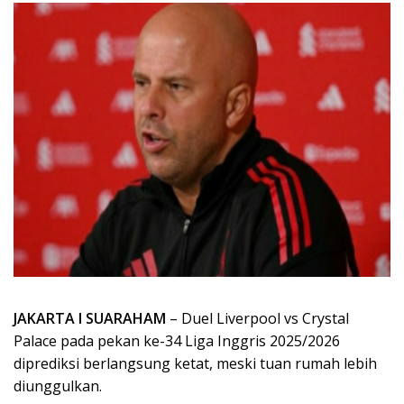
JAKARTA I SUARAHAM
– Duel Liverpool vs Crystal
Palace pada pekan ke-34 Liga Inggris 2025/2026
diprediksi berlangsung ketat, meski tuan rumah lebih
diunggulkan.