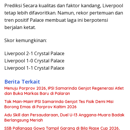
Prediksi Secara kualitas dan faktor kandang, Liverpool
tetap lebih difavoritkan. Namun, rekor pertemuan dan
tren positif Palace membuat laga ini berpotensi
berjalan ketat.
Skor kemungkinan:
Liverpool 2-1 Crystal Palace
Liverpool 1-0 Crystal Palace
Liverpool 1-1 Crystal Palace
Berita Terkait
Menuju Porprov 2026, IPSI Samarinda Genjot Regenerasi Atlet
dan Buka Markas Baru di Palaran
Tak Main-Main! IPSI Samarinda Genjot Tes Fisik Demi Misi
Borong Emas di Porprov Kaltim 2026
Adu Skill dan Persaudaraan, Duel U-13 Anggana-Muara Badak
Berlangsung Meriah
SSB Pallangga Gowa Tampil Garang di Bila Riase Cup 2026,