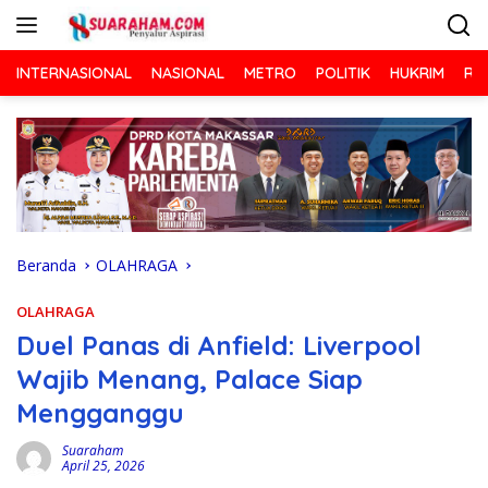
Langsung
ke
konten
INTERNASIONAL
NASIONAL
METRO
POLITIK
HUKRIM
RA
Beranda
OLAHRAGA
OLAHRAGA
Duel Panas di Anfield: Liverpool
Wajib Menang, Palace Siap
Mengganggu
Suaraham
April 25, 2026