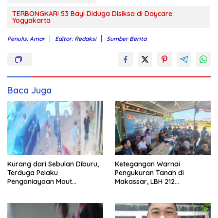
TERBONGKAR! 53 Bayi Diduga Disiksa di Daycare
Yogyakarta
Penulis: Amar
Editor: Redaksi
Sumber Berita
Baca Juga
Kurang dari Sebulan Diburu,
Ketegangan Warnai
Terduga Pelaku
Pengukuran Tanah di
Penganiayaan Maut
Makassar, LBH 212
Bahodopi Akhirnya
Pertanyakan Dasar Hukum
Ditangkap
BPN, PT GMTD, dan
Pengamanan Polisi