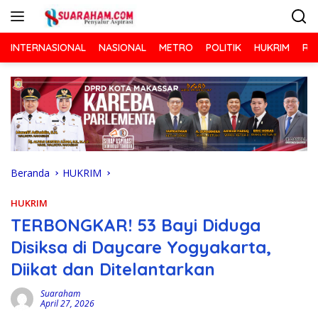
Langsung
ke
konten
INTERNASIONAL
NASIONAL
METRO
POLITIK
HUKRIM
RA
Beranda
HUKRIM
HUKRIM
TERBONGKAR! 53 Bayi Diduga
Disiksa di Daycare Yogyakarta,
Diikat dan Ditelantarkan
Suaraham
April 27, 2026