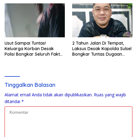
Ditangkap
BPN, PT GMTD, dan
Pengamanan Polisi
Usut Sampai Tuntas!
2 Tahun Jalan Di Tempat,
Keluarga Korban Desak
Laksus Desak Kapolda Sulsel
Polisi Bongkar Seluruh Fakta
Bongkar Tuntas Dugaan
Penikaman Maut di Pulau
Pungli CPNS UNM
Kodingareng
Tinggalkan Balasan
Alamat email Anda tidak akan dipublikasikan.
Ruas yang wajib
ditandai
*