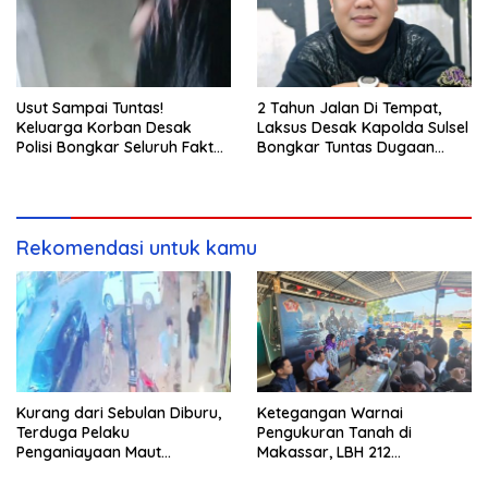
Usut Sampai Tuntas!
2 Tahun Jalan Di Tempat,
Keluarga Korban Desak
Laksus Desak Kapolda Sulsel
Polisi Bongkar Seluruh Fakta
Bongkar Tuntas Dugaan
Penikaman Maut di Pulau
Pungli CPNS UNM
Kodingareng
Rekomendasi untuk kamu
Kurang dari Sebulan Diburu,
Ketegangan Warnai
Terduga Pelaku
Pengukuran Tanah di
Penganiayaan Maut
Makassar, LBH 212
Bahodopi Akhirnya
Pertanyakan Dasar Hukum