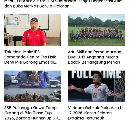
Menuju Porprov 2026, IPSI Samarinda Genjot Regenerasi Atlet
dan Buka Markas Baru di Palaran
Tak Main-Main! IPSI
Adu Skill dan Persaudaraan,
Samarinda Genjot Tes Fisik
Duel U-13 Anggana-Muara
Demi Misi Borong Emas di
Badak Berlangsung Meriah
Porprov Kaltim 2026
SSB Pallangga Gowa Tampil
Vietnam Gebrak Piala Asia U-
Garang di Bila Riase Cup
17 2026, Korea Selatan
2026, Borong Runner-up U-10
Dipaksa Tertunduk
dan U-12