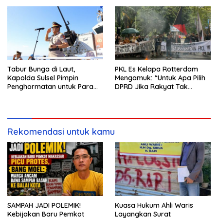
Sampah Basah ke Balai Kota
Tamalate
Tabur Bunga di Laut,
PKL Es Kelapa Rotterdam
Kapolda Sulsel Pimpin
Mengamuk: “Untuk Apa Pilih
Penghormatan untuk Para
DPRD Jika Rakyat Tak
Pahlawan Bhayangkara
Didengar?”
Rekomendasi untuk kamu
SAMPAH JADI POLEMIK!
Kuasa Hukum Ahli Waris
Kebijakan Baru Pemkot
Layangkan Surat