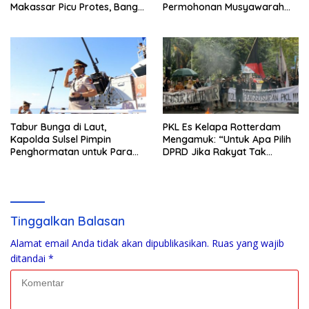
Makassar Picu Protes, Bang
Permohonan Musyawarah
Moel: Warga Ancam Bawa
Kepemilikan Tanah ke Camat
Sampah Basah ke Balai Kota
Tamalate
Tabur Bunga di Laut,
PKL Es Kelapa Rotterdam
Kapolda Sulsel Pimpin
Mengamuk: “Untuk Apa Pilih
Penghormatan untuk Para
DPRD Jika Rakyat Tak
Pahlawan Bhayangkara
Didengar?”
Tinggalkan Balasan
Alamat email Anda tidak akan dipublikasikan.
Ruas yang wajib
ditandai
*