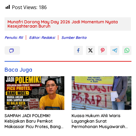
Post Views:
186
Munafri Dorong May Day 2026 Jadi Momentum Nyata
Kesejahteraan Buruh
Penulis: Ril
Editor: Redaksi
Sumber Berita
Baca Juga
SAMPAH JADI POLEMIK!
Kuasa Hukum Ahli Waris
Kebijakan Baru Pemkot
Layangkan Surat
Makassar Picu Protes, Bang
Permohonan Musyawarah
Moel: Warga Ancam Bawa
Kepemilikan Tanah ke Camat