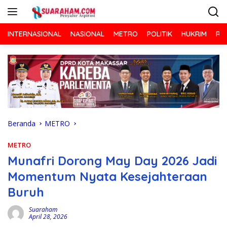
Langsung
ke
konten
INTERNASIONAL
NASIONAL
METRO
POLITIK
HUKRIM
RA
Beranda
METRO
METRO
Munafri Dorong May Day 2026 Jadi
Momentum Nyata Kesejahteraan
Buruh
Suaraham
April 28, 2026