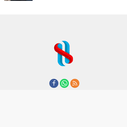
REDAKSI
TENTANG KAMI
KODE ETIK
KEBIJAKAN PRIVASI
DISCLAIMER
PEDOMAN MEDIA CYBER
CopyRight I 2020 I By Suaraham.com