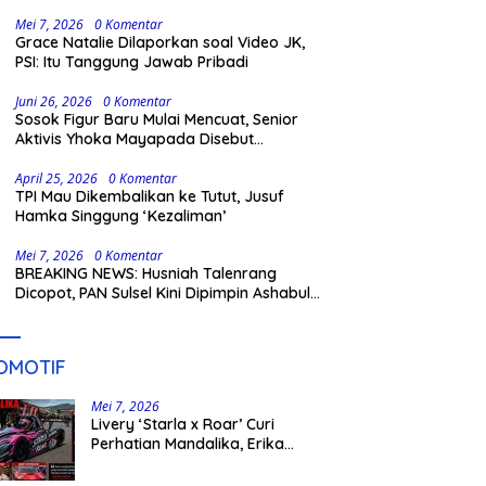
Gowa
Mei 7, 2026
0 Komentar
Grace Natalie Dilaporkan soal Video JK,
PSI: Itu Tanggung Jawab Pribadi
Juni 26, 2026
0 Komentar
Sosok Figur Baru Mulai Mencuat, Senior
Aktivis Yhoka Mayapada Disebut
Berpeluang Maju Lewat Jalur Independen
pada Pilkada 2029
April 25, 2026
0 Komentar
TPI Mau Dikembalikan ke Tutut, Jusuf
Hamka Singgung ‘Kezaliman’
Mei 7, 2026
0 Komentar
BREAKING NEWS: Husniah Talenrang
Dicopot, PAN Sulsel Kini Dipimpin Ashabul
Kahfi
OMOTIF
Mei 7, 2026
Livery ‘Starla x Roar’ Curi
Perhatian Mandalika, Erika
Richardo Jadi Sorotan