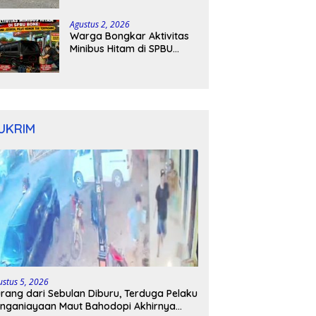
Kapolres Bone Turun
Tangan
Agustus 2, 2026
Warga Bongkar Aktivitas
Minibus Hitam di SPBU
Bone: Bawa Jeriken, Pelat
Nomor Tak Terpasang
UKRIM
ustus 5, 2026
rang dari Sebulan Diburu, Terduga Pelaku
nganiayaan Maut Bahodopi Akhirnya