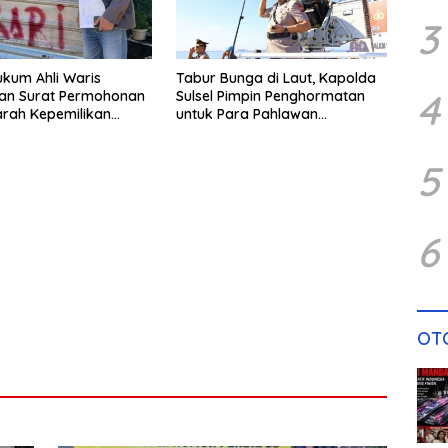
3
kum Ahli Waris
Tabur Bunga di Laut, Kapolda
4
an Surat Permohonan
Sulsel Pimpin Penghormatan
rah Kepemilikan
untuk Para Pahlawan
e Camat Tamalate
Bhayangkara
5
6
OT