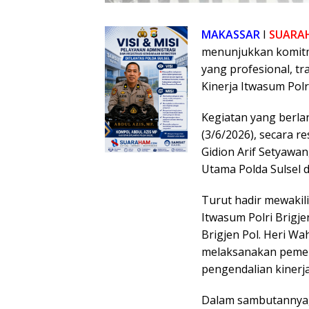
MAKASSAR
I
SUARA
menunjukkan komitm
yang profesional, tr
Kinerja Itwasum Pol
Kegiatan yang berl
(3/6/2026), secara re
Gidion Arif Setyawan, 
Utama Polda Sulsel d
Turut hadir mewakili
Itwasum Polri Brigjen 
Brigjen Pol. Heri Wa
melaksanakan pemer
pengendalian kinerja
Dalam sambutannya,