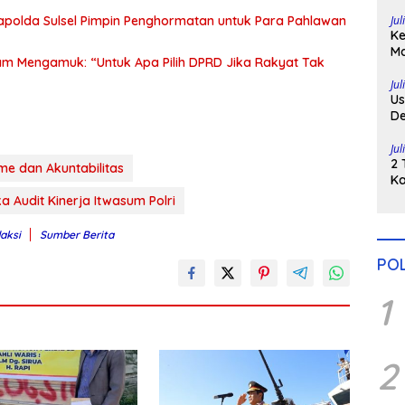
Di
Jul
Kapolda Sulsel Pimpin Penghormatan untuk Para Pahlawan
Ke
Ma
am Mengamuk: “Untuk Apa Pilih DPRD Jika Rakyat Tak
H
Po
Jul
Us
De
Pe
Jul
2 
me dan Akuntabilitas
Ka
Pu
 Audit Kinerja Itwasum Polri
daksi
Sumber Berita
POL
1
2