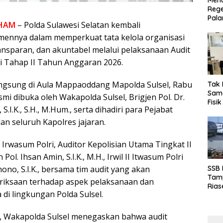
Menu
Rege
Pala
HAM
– Polda Sulawesi Selatan kembali
ennya dalam memperkuat tata kelola organisasi
ansparan, dan akuntabel melalui pelaksanaan Audit
ri Tahap II Tahun Anggaran 2026.
angsung di Aula Mappaoddang Mapolda Sulsel, Rabu
Tak 
Sama
smi dibuka oleh Wakapolda Sulsel, Brigjen Pol. Dr.
Fisi
S.I.K., S.H., M.Hum., serta dihadiri para Pejabat
Emas
Kalt
an seluruh Kapolres jajaran.
 Irwasum Polri, Auditor Kepolisian Utama Tingkat II
Pol. Ihsan Amin, S.I.K., M.H., Irwil II Itwasum Polri
SSB
hono, S.I.K., bersama tim audit yang akan
Tamp
iksaan terhadap aspek pelaksanaan dan
Rias
 di lingkungan Polda Sulsel.
Boro
10 d
 Wakapolda Sulsel menegaskan bahwa audit