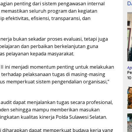
D
agian penting dari sistem pengawasan internal
n memastikan seluruh program dan kegiatan
ip efektivitas, efisiensi, transparansi, dan
nerja bukan sekadar proses evaluasi, tetapi juga
elajaran dan perbaikan berkelanjutan guna
as pelayanan kepada masyarakat.
p II ini menjadi momentum penting untuk melakukan
Ag
Pe
 terhadap pelaksanaan tugas di masing-masing
10
igus memperkuat sistem pengendalian organisasi,”
 audit dapat menjalankan tugas secara profesional,
penden sehingga mampu memberikan masukan
ingkatan kualitas kinerja Polda Sulawesi Selatan.
ni diharapkan dapat memperkuat budaya kerja yang