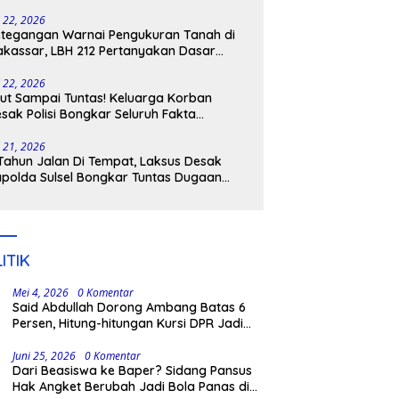
tangkap
i 22, 2026
tegangan Warnai Pengukuran Tanah di
kassar, LBH 212 Pertanyakan Dasar
ukum BPN, PT GMTD, dan Pengamanan
lisi
i 22, 2026
ut Sampai Tuntas! Keluarga Korban
sak Polisi Bongkar Seluruh Fakta
nikaman Maut di Pulau Kodingareng
i 21, 2026
Tahun Jalan Di Tempat, Laksus Desak
polda Sulsel Bongkar Tuntas Dugaan
ngli CPNS UNM
ITIK
Mei 4, 2026
0 Komentar
Said Abdullah Dorong Ambang Batas 6
Persen, Hitung-hitungan Kursi DPR Jadi
Dasar Threshold
Juni 25, 2026
0 Komentar
Dari Beasiswa ke Baper? Sidang Pansus
Hak Angket Berubah Jadi Bola Panas di