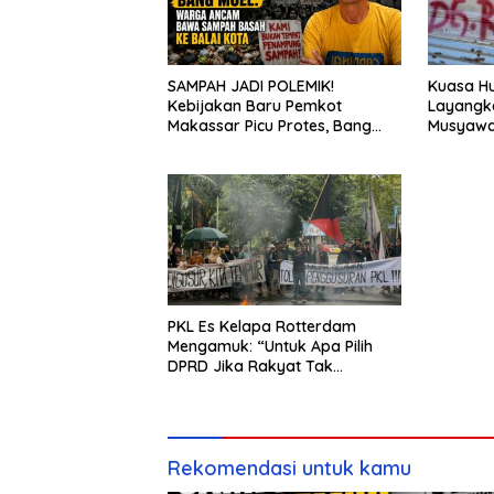
SAMPAH JADI POLEMIK!
Kuasa Hu
Kebijakan Baru Pemkot
Layangk
Makassar Picu Protes, Bang
Musyawa
Moel: Warga Ancam Bawa
Tanah k
Sampah Basah ke Balai Kota
PKL Es Kelapa Rotterdam
Mengamuk: “Untuk Apa Pilih
DPRD Jika Rakyat Tak
Didengar?”
Rekomendasi untuk kamu