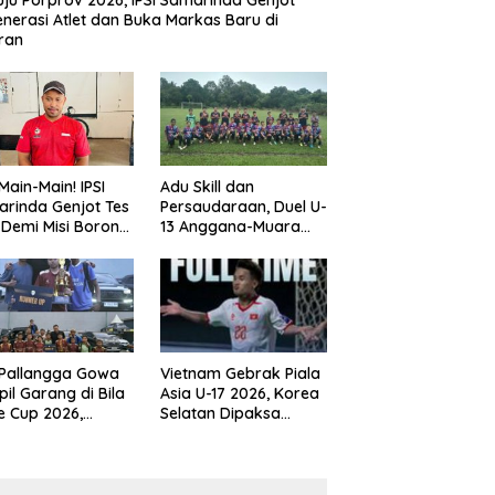
ju Porprov 2026, IPSI Samarinda Genjot
nerasi Atlet dan Buka Markas Baru di
ran
Main-Main! IPSI
Adu Skill dan
rinda Genjot Tes
Persaudaraan, Duel U-
k Demi Misi Borong
13 Anggana-Muara
 di Porprov
Badak Berlangsung
im 2026
Meriah
 Pallangga Gowa
Vietnam Gebrak Piala
il Garang di Bila
Asia U-17 2026, Korea
e Cup 2026,
Selatan Dipaksa
ng Runner-up U-
Tertunduk
an U-12