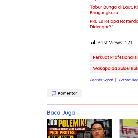
Tabur Bunga di Laut, 
Bhayangkara
PKL Es Kelapa Rotterd
Didengar?”
Post Views:
121
Perkuat Profesionalis
Wakapolda Sulsel Buka
Penulis: Iqbal
Editor: Re
Komentar
Baca Juga