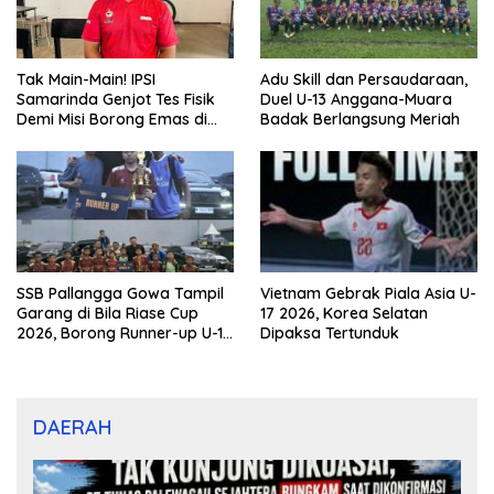
Tak Main-Main! IPSI
Adu Skill dan Persaudaraan,
Samarinda Genjot Tes Fisik
Duel U-13 Anggana-Muara
Demi Misi Borong Emas di
Badak Berlangsung Meriah
Porprov Kaltim 2026
SSB Pallangga Gowa Tampil
Vietnam Gebrak Piala Asia U-
Garang di Bila Riase Cup
17 2026, Korea Selatan
2026, Borong Runner-up U-10
Dipaksa Tertunduk
dan U-12
DAERAH