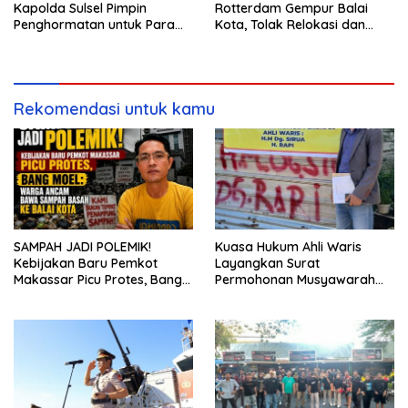
Kapolda Sulsel Pimpin
Rotterdam Gempur Balai
Penghormatan untuk Para
Kota, Tolak Relokasi dan
Pahlawan Bhayangkara
Desak Pemkot Akui Ikon
Kuliner Makassar
Rekomendasi untuk kamu
SAMPAH JADI POLEMIK!
Kuasa Hukum Ahli Waris
Kebijakan Baru Pemkot
Layangkan Surat
Makassar Picu Protes, Bang
Permohonan Musyawarah
Moel: Warga Ancam Bawa
Kepemilikan Tanah ke Camat
Sampah Basah ke Balai Kota
Tamalate