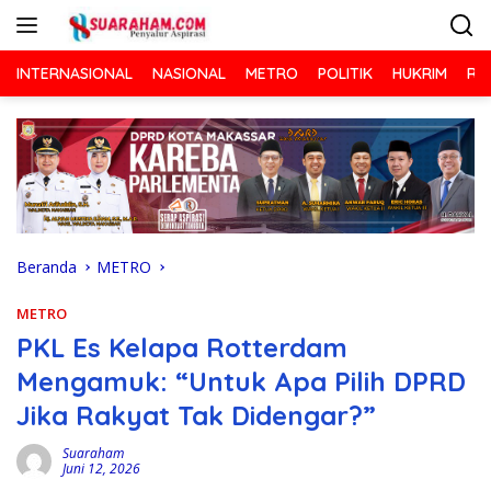
Langsung
ke
konten
INTERNASIONAL
NASIONAL
METRO
POLITIK
HUKRIM
RA
Beranda
METRO
METRO
PKL Es Kelapa Rotterdam
Mengamuk: “Untuk Apa Pilih DPRD
Jika Rakyat Tak Didengar?”
Suaraham
Juni 12, 2026