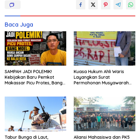
Baca Juga
SAMPAH JADI POLEMIK!
Kuasa Hukum Ahli Waris
Kebijakan Baru Pemkot
Layangkan Surat
Makassar Picu Protes, Bang
Permohonan Musyawarah
Moel: Warga Ancam Bawa
Kepemilikan Tanah ke Camat
Sampah Basah ke Balai Kota
Tamalate
Tabur Bunga di Laut,
Aliansi Mahasiswa dan PK5