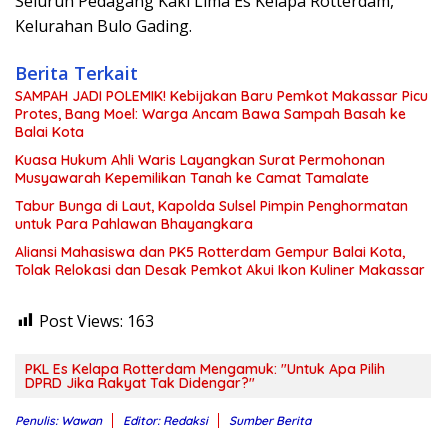
Seluruh Pedagang Kaki Lima Es Kelapa Rotterdam,
Kelurahan Bulo Gading.
Berita Terkait
SAMPAH JADI POLEMIK! Kebijakan Baru Pemkot Makassar Picu
Protes, Bang Moel: Warga Ancam Bawa Sampah Basah ke
Balai Kota
Kuasa Hukum Ahli Waris Layangkan Surat Permohonan
Musyawarah Kepemilikan Tanah ke Camat Tamalate
Tabur Bunga di Laut, Kapolda Sulsel Pimpin Penghormatan
untuk Para Pahlawan Bhayangkara
Aliansi Mahasiswa dan PK5 Rotterdam Gempur Balai Kota,
Tolak Relokasi dan Desak Pemkot Akui Ikon Kuliner Makassar
Post Views:
163
PKL Es Kelapa Rotterdam Mengamuk: "Untuk Apa Pilih
DPRD Jika Rakyat Tak Didengar?"
Penulis: Wawan
Editor: Redaksi
Sumber Berita