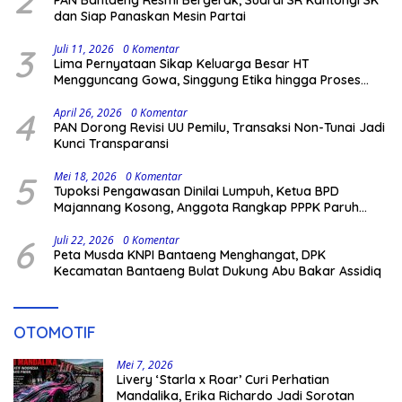
dan Siap Panaskan Mesin Partai
3
Juli 11, 2026
0 Komentar
Lima Pernyataan Sikap Keluarga Besar HT
Mengguncang Gowa, Singgung Etika hingga Proses
Hukum
4
April 26, 2026
0 Komentar
PAN Dorong Revisi UU Pemilu, Transaksi Non-Tunai Jadi
Kunci Transparansi
5
Mei 18, 2026
0 Komentar
Tupoksi Pengawasan Dinilai Lumpuh, Ketua BPD
Majannang Kosong, Anggota Rangkap PPPK Paruh
Waktu
6
Juli 22, 2026
0 Komentar
Peta Musda KNPI Bantaeng Menghangat, DPK
Kecamatan Bantaeng Bulat Dukung Abu Bakar Assidiq
OTOMOTIF
Mei 7, 2026
Livery ‘Starla x Roar’ Curi Perhatian
Mandalika, Erika Richardo Jadi Sorotan