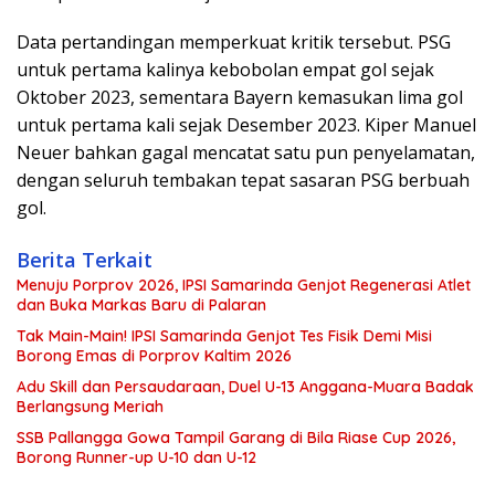
Data pertandingan memperkuat kritik tersebut. PSG
untuk pertama kalinya kebobolan empat gol sejak
Oktober 2023, sementara Bayern kemasukan lima gol
untuk pertama kali sejak Desember 2023. Kiper Manuel
Neuer bahkan gagal mencatat satu pun penyelamatan,
dengan seluruh tembakan tepat sasaran PSG berbuah
gol.
Berita Terkait
Menuju Porprov 2026, IPSI Samarinda Genjot Regenerasi Atlet
dan Buka Markas Baru di Palaran
Tak Main-Main! IPSI Samarinda Genjot Tes Fisik Demi Misi
Borong Emas di Porprov Kaltim 2026
Adu Skill dan Persaudaraan, Duel U-13 Anggana-Muara Badak
Berlangsung Meriah
SSB Pallangga Gowa Tampil Garang di Bila Riase Cup 2026,
Borong Runner-up U-10 dan U-12