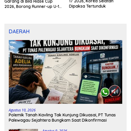
17 2026, Korea Selatan
Garang di Bila Riase Cup
Dipaksa Tertunduk
2026, Borong Runner-up U-10
dan U-12
DAERAH
Agustus 10, 2026
Polemik Tanah Kavling Tak Kunjung Dikuasai, PT Tunas
Palewagau Sejahtera Bungkam Saat Dikonfirmasi
Agustus 9, 2026