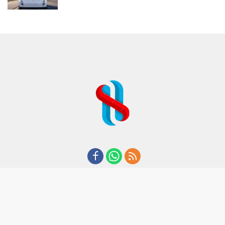
REDAKSI
TENTANG KAMI
KODE ETIK
KEBIJAKAN PRIVASI
DISCLAIMER
PEDOMAN MEDIA CYBER
CopyRight I 2020 I By Suaraham.com