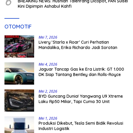
6
BREAKING NEWS: Husniah Talenrang Dicopot, PAN Sulsel
Kini Dipimpin Ashabul Kahfi
OTOMOTIF
Mei 7, 2026
Livery ‘Starla x Roar’ Curi Perhatian
Mandalika, Erika Richardo Jadi Sorotan
Mei 4, 2026
Jaguar Tancap Gas ke Era Listrik: GT 1.000
DK Siap Tantang Bentley dan Rolls-Royce
Mei 2, 2026
BYD Guncang Dunia! Yangwang U9 Xtreme
Laku Rp50 Miliar, Tapi Cuma 30 Unit
Mei 1, 2026
Produksi Dikebut, Tesla Semi Bidik Revolusi
Industri Logistik