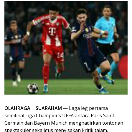
OLAHRAGA | SUARAHAM
— Laga leg pertama
semifinal Liga Champions UEFA antara Paris Saint-
Germain dan Bayern Munich menghadirkan tontonan
spektakuler sekaligus menyisakan kritik tajam.