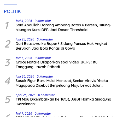
POLITIK
1
Mei 4, 2026
0 Komentar
Said Abdullah Dorong Ambang Batas 6 Persen, Hitung-
hitungan Kursi DPR Jadi Dasar Threshold
2
Juni 25, 2026
0 Komentar
Dari Beasiswa ke Baper? Sidang Pansus Hak Angket
Berubah Jadi Bola Panas di Gowa
3
Mei 7, 2026
0 Komentar
Grace Natalie Dilaporkan soal Video JK, PSI: Itu
Tanggung Jawab Pribadi
4
Juni 26, 2026
0 Komentar
Sosok Figur Baru Mulai Mencuat, Senior Aktivis Yhoka
Mayapada Disebut Berpeluang Maju Lewat Jalur
Independen pada Pilkada 2029
5
April 25, 2026
0 Komentar
TPI Mau Dikembalikan ke Tutut, Jusuf Hamka Singgung
‘Kezaliman’
Mei 7, 2026
0 Komentar