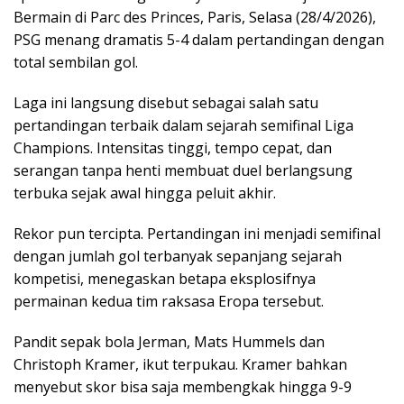
Bermain di Parc des Princes, Paris, Selasa (28/4/2026),
PSG menang dramatis 5-4 dalam pertandingan dengan
total sembilan gol.
Laga ini langsung disebut sebagai salah satu
pertandingan terbaik dalam sejarah semifinal Liga
Champions. Intensitas tinggi, tempo cepat, dan
serangan tanpa henti membuat duel berlangsung
terbuka sejak awal hingga peluit akhir.
Rekor pun tercipta. Pertandingan ini menjadi semifinal
dengan jumlah gol terbanyak sepanjang sejarah
kompetisi, menegaskan betapa eksplosifnya
permainan kedua tim raksasa Eropa tersebut.
Pandit sepak bola Jerman, Mats Hummels dan
Christoph Kramer, ikut terpukau. Kramer bahkan
menyebut skor bisa saja membengkak hingga 9-9