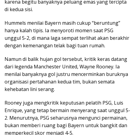
karena begitu banyaknya peluang emas yang tercipta
di kedua sisi.
Hummels menilai Bayern masih cukup “beruntung”
hanya kalah tipis. Ia menyoroti momen saat PSG
unggul 5-2, di mana laga sempat terlihat akan berakhir
dengan kemenangan telak bagi tuan rumah.
Namun di balik hujan gol tersebut, kritik keras datang
dari legenda Manchester United, Wayne Rooney. Ia
menilai banyaknya gol justru mencerminkan buruknya
organisasi pertahanan kedua tim, bukan semata
kehebatan lini serang.
Rooney juga mengkritik keputusan pelatih PSG, Luis
Enrique, yang tetap bermain menyerang saat unggul 5-
2. Menurutnya, PSG seharusnya mengunci permainan,
bukan memberi ruang bagi Bayern untuk bangkit dan
memperkecil skor menjadi 4-5.