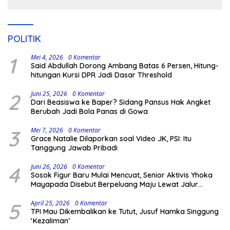
Kodingareng
POLITIK
1
Mei 4, 2026
0 Komentar
Said Abdullah Dorong Ambang Batas 6 Persen, Hitung-
hitungan Kursi DPR Jadi Dasar Threshold
2
Juni 25, 2026
0 Komentar
Dari Beasiswa ke Baper? Sidang Pansus Hak Angket
Berubah Jadi Bola Panas di Gowa
3
Mei 7, 2026
0 Komentar
Grace Natalie Dilaporkan soal Video JK, PSI: Itu
Tanggung Jawab Pribadi
4
Juni 26, 2026
0 Komentar
Sosok Figur Baru Mulai Mencuat, Senior Aktivis Yhoka
Mayapada Disebut Berpeluang Maju Lewat Jalur
Independen pada Pilkada 2029
5
April 25, 2026
0 Komentar
TPI Mau Dikembalikan ke Tutut, Jusuf Hamka Singgung
‘Kezaliman’