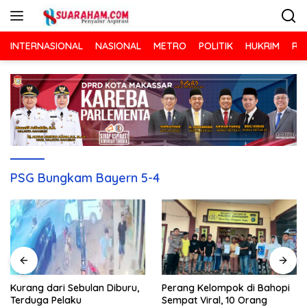
Langsung
ke
konten
INTERNASIONAL
NASIONAL
METRO
POLITIK
HUKRIM
RA
PSG Bungkam Bayern 5-4
Kurang dari Sebulan Diburu,
Perang Kelompok di Bahopi
Terduga Pelaku
Sempat Viral, 10 Orang