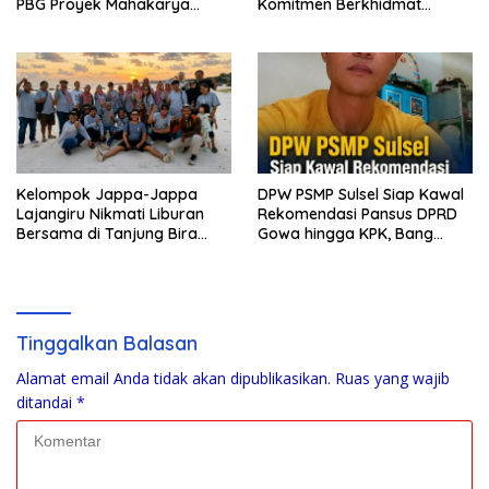
PBG Proyek Mahakarya
Komitmen Berkhidmat
Haluoleo
Periode 2026–2031
Kelompok Jappa-Jappa
DPW PSMP Sulsel Siap Kawal
Lajangiru Nikmati Liburan
Rekomendasi Pansus DPRD
Bersama di Tanjung Bira
Gowa hingga KPK, Bang
Bulukumba
Moel: Jangan Ada yang
Kebal Hukum
Tinggalkan Balasan
Alamat email Anda tidak akan dipublikasikan.
Ruas yang wajib
ditandai
*