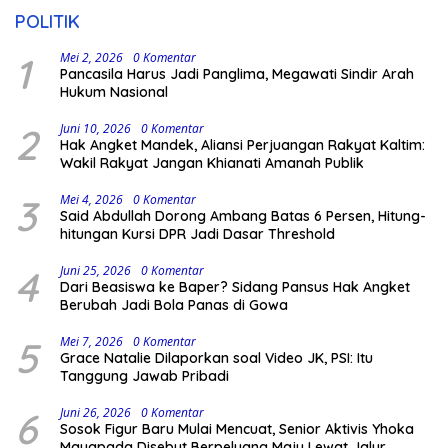
POLITIK
1
Mei 2, 2026
0 Komentar
Pancasila Harus Jadi Panglima, Megawati Sindir Arah
Hukum Nasional
2
Juni 10, 2026
0 Komentar
Hak Angket Mandek, Aliansi Perjuangan Rakyat Kaltim:
Wakil Rakyat Jangan Khianati Amanah Publik
3
Mei 4, 2026
0 Komentar
Said Abdullah Dorong Ambang Batas 6 Persen, Hitung-
hitungan Kursi DPR Jadi Dasar Threshold
4
Juni 25, 2026
0 Komentar
Dari Beasiswa ke Baper? Sidang Pansus Hak Angket
Berubah Jadi Bola Panas di Gowa
5
Mei 7, 2026
0 Komentar
Grace Natalie Dilaporkan soal Video JK, PSI: Itu
Tanggung Jawab Pribadi
6
Juni 26, 2026
0 Komentar
Sosok Figur Baru Mulai Mencuat, Senior Aktivis Yhoka
Mayapada Disebut Berpeluang Maju Lewat Jalur