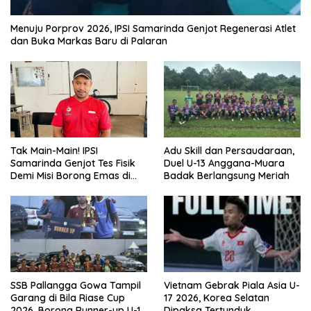
Menuju Porprov 2026, IPSI Samarinda Genjot Regenerasi Atlet
dan Buka Markas Baru di Palaran
Tak Main-Main! IPSI
Adu Skill dan Persaudaraan,
Samarinda Genjot Tes Fisik
Duel U-13 Anggana-Muara
Demi Misi Borong Emas di
Badak Berlangsung Meriah
Porprov Kaltim 2026
SSB Pallangga Gowa Tampil
Vietnam Gebrak Piala Asia U-
Garang di Bila Riase Cup
17 2026, Korea Selatan
2026, Borong Runner-up U-10
Dipaksa Tertunduk