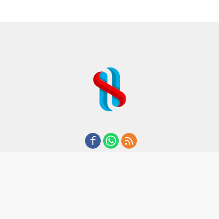
REDAKSI
TENTANG KAMI
KODE ETIK
KEBIJAKAN PRIVASI
DISCLAIMER
PEDOMAN MEDIA CYBER
CopyRight I 2020 I By Suaraham.com