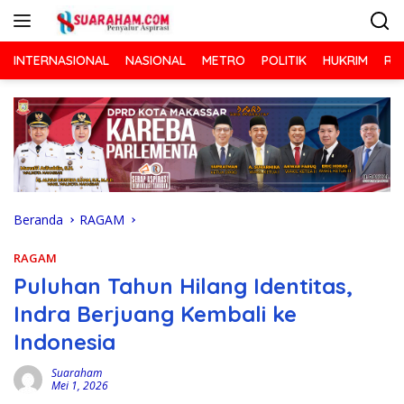
Langsung
ke
konten
INTERNASIONAL
NASIONAL
METRO
POLITIK
HUKRIM
RA
Beranda
RAGAM
RAGAM
Puluhan Tahun Hilang Identitas,
Indra Berjuang Kembali ke
Indonesia
Suaraham
Mei 1, 2026