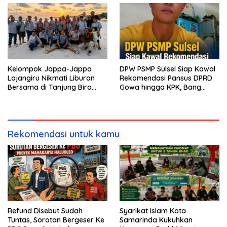
Kelompok Jappa-Jappa
DPW PSMP Sulsel Siap Kawal
Lajangiru Nikmati Liburan
Rekomendasi Pansus DPRD
Bersama di Tanjung Bira
Gowa hingga KPK, Bang
Bulukumba
Moel: Jangan Ada yang
Kebal Hukum
Rekomendasi untuk kamu
Refund Disebut Sudah
Syarikat Islam Kota
Tuntas, Sorotan Bergeser Ke
Samarinda Kukuhkan