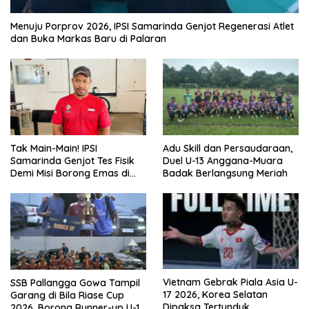
Menuju Porprov 2026, IPSI Samarinda Genjot Regenerasi Atlet
dan Buka Markas Baru di Palaran
Tak Main-Main! IPSI
Adu Skill dan Persaudaraan,
Samarinda Genjot Tes Fisik
Duel U-13 Anggana-Muara
Demi Misi Borong Emas di
Badak Berlangsung Meriah
Porprov Kaltim 2026
Vietnam Gebrak Piala Asia U-
SSB Pallangga Gowa Tampil
17 2026, Korea Selatan
Garang di Bila Riase Cup
Dipaksa Tertunduk
2026, Borong Runner-up U-10