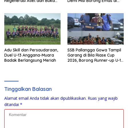
Regenerasi Atlet dan Buka
Demi Misi Borong Emas di
Markas Baru di Palaran
Porprov Kaltim 2026
Adu Skill dan Persaudaraan,
SSB Pallangga Gowa Tampil
Duel U-13 Anggana-Muara
Garang di Bila Riase Cup
Badak Berlangsung Meriah
2026, Borong Runner-up U-10
dan U-12
Tinggalkan Balasan
Alamat email Anda tidak akan dipublikasikan.
Ruas yang wajib
ditandai
*