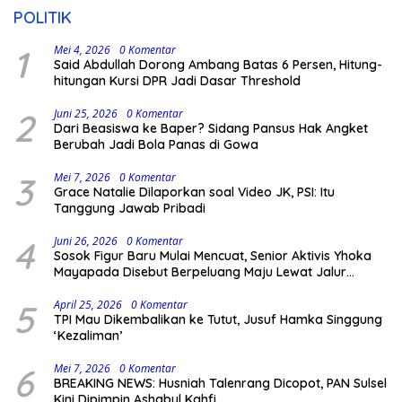
POLITIK
1
Mei 4, 2026
0 Komentar
Said Abdullah Dorong Ambang Batas 6 Persen, Hitung-
hitungan Kursi DPR Jadi Dasar Threshold
2
Juni 25, 2026
0 Komentar
Dari Beasiswa ke Baper? Sidang Pansus Hak Angket
Berubah Jadi Bola Panas di Gowa
3
Mei 7, 2026
0 Komentar
Grace Natalie Dilaporkan soal Video JK, PSI: Itu
Tanggung Jawab Pribadi
4
Juni 26, 2026
0 Komentar
Sosok Figur Baru Mulai Mencuat, Senior Aktivis Yhoka
Mayapada Disebut Berpeluang Maju Lewat Jalur
Independen pada Pilkada 2029
5
April 25, 2026
0 Komentar
TPI Mau Dikembalikan ke Tutut, Jusuf Hamka Singgung
‘Kezaliman’
6
Mei 7, 2026
0 Komentar
BREAKING NEWS: Husniah Talenrang Dicopot, PAN Sulsel
Kini Dipimpin Ashabul Kahfi