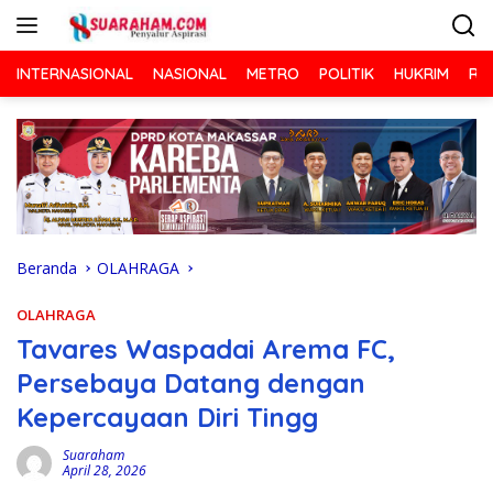
Langsung
ke
konten
INTERNASIONAL
NASIONAL
METRO
POLITIK
HUKRIM
RA
Beranda
OLAHRAGA
OLAHRAGA
Tavares Waspadai Arema FC,
Persebaya Datang dengan
Kepercayaan Diri Tingg
Suaraham
April 28, 2026