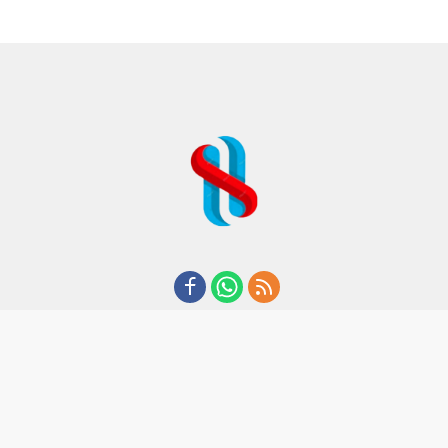
REDAKSI
TENTANG KAMI
KODE ETIK
KEBIJAKAN PRIVASI
DISCLAIMER
PEDOMAN MEDIA CYBER
CopyRight I 2020 I By Suaraham.com