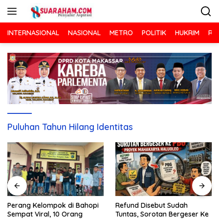
Langsung
ke
konten
INTERNASIONAL
NASIONAL
METRO
POLITIK
HUKRIM
RA
Puluhan Tahun Hilang Identitas
Refund Disebut Sudah
Perang Kelompok di Bahopi
Tuntas, Sorotan Bergeser Ke
Sempat Viral, 10 Orang