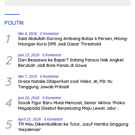
POLITIK
1
Mei 4, 2026
0 Komentar
Said Abdullah Dorong Ambang Batas 6 Persen, Hitung-
hitungan Kursi DPR Jadi Dasar Threshold
2
Juni 25, 2026
0 Komentar
Dari Beasiswa ke Baper? Sidang Pansus Hak Angket
Berubah Jadi Bola Panas di Gowa
3
Mei 7, 2026
0 Komentar
Grace Natalie Dilaporkan soal Video JK, PSI: Itu
Tanggung Jawab Pribadi
4
Juni 26, 2026
0 Komentar
Sosok Figur Baru Mulai Mencuat, Senior Aktivis Yhoka
Mayapada Disebut Berpeluang Maju Lewat Jalur
Independen pada Pilkada 2029
5
April 25, 2026
0 Komentar
TPI Mau Dikembalikan ke Tutut, Jusuf Hamka Singgung
‘Kezaliman’