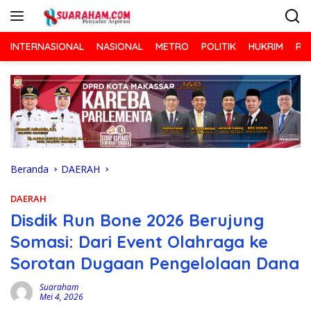
Langsung
ke
konten
INTERNASIONAL
NASIONAL
METRO
POLITIK
HUKRIM
RA
Beranda
DAERAH
DAERAH
Disdik Run Bone 2026 Berujung
Somasi: Dari Event Olahraga ke
Sorotan Dugaan Pengelolaan Dana
Suaraham
Mei 4, 2026