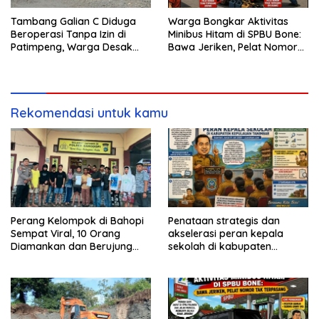
Tambang Galian C Diduga
Warga Bongkar Aktivitas
Beroperasi Tanpa Izin di
Minibus Hitam di SPBU Bone:
Patimpeng, Warga Desak
Bawa Jeriken, Pelat Nomor
Kapolres Bone Turun Tangan
Tak Terpasang
Rekomendasi untuk kamu
Perang Kelompok di Bahopi
Penataan strategis dan
Sempat Viral, 10 Orang
akselerasi peran kepala
Diamankan dan Berujung
sekolah di kabupaten
Damai
kepulauan tanimbar