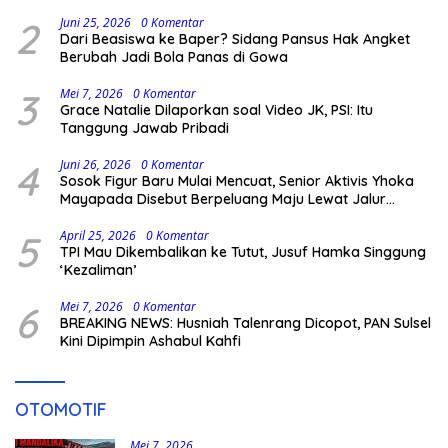
2
Juni 25, 2026
0 Komentar
Dari Beasiswa ke Baper? Sidang Pansus Hak Angket
Berubah Jadi Bola Panas di Gowa
3
Mei 7, 2026
0 Komentar
Grace Natalie Dilaporkan soal Video JK, PSI: Itu
Tanggung Jawab Pribadi
4
Juni 26, 2026
0 Komentar
Sosok Figur Baru Mulai Mencuat, Senior Aktivis Yhoka
Mayapada Disebut Berpeluang Maju Lewat Jalur
Independen pada Pilkada 2029
5
April 25, 2026
0 Komentar
TPI Mau Dikembalikan ke Tutut, Jusuf Hamka Singgung
‘Kezaliman’
6
Mei 7, 2026
0 Komentar
BREAKING NEWS: Husniah Talenrang Dicopot, PAN Sulsel
Kini Dipimpin Ashabul Kahfi
OTOMOTIF
Mei 7, 2026