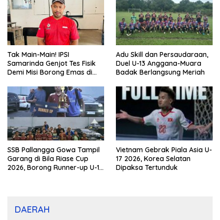
Tak Main-Main! IPSI
Adu Skill dan Persaudaraan,
Samarinda Genjot Tes Fisik
Duel U-13 Anggana-Muara
Demi Misi Borong Emas di
Badak Berlangsung Meriah
Porprov Kaltim 2026
SSB Pallangga Gowa Tampil
Vietnam Gebrak Piala Asia U-
Garang di Bila Riase Cup
17 2026, Korea Selatan
2026, Borong Runner-up U-10
Dipaksa Tertunduk
dan U-12
DAERAH