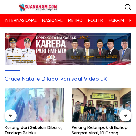
Langsung
ke
konten
INTERNASIONAL
NASIONAL
METRO
POLITIK
HUKRIM
RA
Grace Natalie Dilaporkan soal Video JK
Kurang dari Sebulan Diburu,
Perang Kelompok di Bahopi
Terduga Pelaku
Sempat Viral, 10 Orang