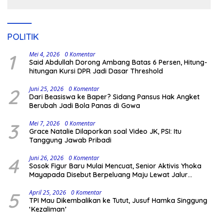
Kodingareng
POLITIK
1
Mei 4, 2026
0 Komentar
Said Abdullah Dorong Ambang Batas 6 Persen, Hitung-
hitungan Kursi DPR Jadi Dasar Threshold
2
Juni 25, 2026
0 Komentar
Dari Beasiswa ke Baper? Sidang Pansus Hak Angket
Berubah Jadi Bola Panas di Gowa
3
Mei 7, 2026
0 Komentar
Grace Natalie Dilaporkan soal Video JK, PSI: Itu
Tanggung Jawab Pribadi
4
Juni 26, 2026
0 Komentar
Sosok Figur Baru Mulai Mencuat, Senior Aktivis Yhoka
Mayapada Disebut Berpeluang Maju Lewat Jalur
Independen pada Pilkada 2029
5
April 25, 2026
0 Komentar
TPI Mau Dikembalikan ke Tutut, Jusuf Hamka Singgung
‘Kezaliman’