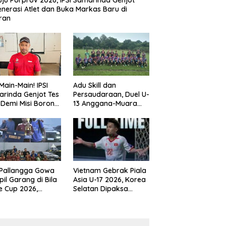
ju Porprov 2026, IPSI Samarinda Genjot
nerasi Atlet dan Buka Markas Baru di
ran
Main-Main! IPSI
Adu Skill dan
rinda Genjot Tes
Persaudaraan, Duel U-
k Demi Misi Borong
13 Anggana-Muara
 di Porprov
Badak Berlangsung
im 2026
Meriah
 Pallangga Gowa
Vietnam Gebrak Piala
il Garang di Bila
Asia U-17 2026, Korea
e Cup 2026,
Selatan Dipaksa
ng Runner-up U-
Tertunduk
an U-12