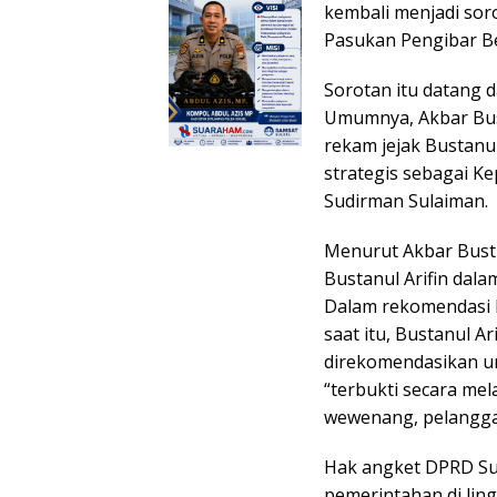
kembali menjadi sor
Pasukan Pengibar Be
Sorotan itu datang da
Umumnya, Akbar Bus
rekam jejak Bustanu
strategis sebagai Ke
Sudirman Sulaiman.
Menurut Akbar Busth
Bustanul Arifin dal
Dalam rekomendasi P
saat itu, Bustanul A
direkomendasikan un
“terbukti secara m
wewenang, pelangga
Hak angket DPRD Suls
pemerintahan di lin