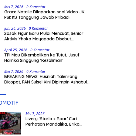
Gowa
Mei 7, 2026
0 Komentar
Grace Natalie Dilaporkan soal Video JK,
PSI: Itu Tanggung Jawab Pribadi
Juni 26, 2026
0 Komentar
Sosok Figur Baru Mulai Mencuat, Senior
Aktivis Yhoka Mayapada Disebut
Berpeluang Maju Lewat Jalur Independen
pada Pilkada 2029
April 25, 2026
0 Komentar
TPI Mau Dikembalikan ke Tutut, Jusuf
Hamka Singgung ‘Kezaliman’
Mei 7, 2026
0 Komentar
BREAKING NEWS: Husniah Talenrang
Dicopot, PAN Sulsel Kini Dipimpin Ashabul
Kahfi
OMOTIF
Mei 7, 2026
Livery ‘Starla x Roar’ Curi
Perhatian Mandalika, Erika
Richardo Jadi Sorotan