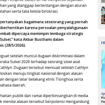
ahan yang dianggap bertentangan dengan aturan
tahan serta tata kelola birokrasi.
pertanyakan bagaimana seseorang yang pernah
iberhentikan karena persoalan penyalahgunaan
mbali dipercaya memimpin lembaga strategis
Sulsel,” kata Akbar Busthami dalam
H
s (28/5/2026).
guat setelah muncul dugaan diskriminasi dalam
braka Sulsel 2026 terhadap seorang siswi asal
thlyn. Dugaan tersebut mencuat setelah Cathlyn
loloskan menuju tingkat nasional dengan alasan
tan dengan latar belakang etnis Tionghoa serta
bahasa daerah.
Ag
rhatian publik dan ramai diperbincangkan di media
Ku
hak menilai alasan tersebut berpotensi mengandung
Pe