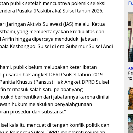
D
otan publik setelah mencuatnya polemik seleksi
ndera Pusaka (Paskibraka) Sulsel tahun 2026.
ri Jaringan Aktivis Sulawesi (JAS) melalui Ketua
thami, yang mempertanyakan kredibilitas dan
l Arifin hingga dipercaya menduduki jabatan
pala Kesbangpol Sulsel di era Gubernur Sulsel Andi
ami, publik belum melupakan keterlibatan
Ag
Pe
am pusaran hak angket DPRD Sulsel tahun 2019.
10
anitia Khusus (Pansus) Hak Angket DPRD Sulsel
rifin termasuk salah satu pejabat yang
tuk diberhentikan dari jabatannya karena dinilai
elawan hukum melakukan penyalahgunaan
ran prosedur dan substansi.”
el kala itu mencuat di tengah konflik politik dan
gkup Pemprov Sulsel. DPRD menyoroti sejumlah