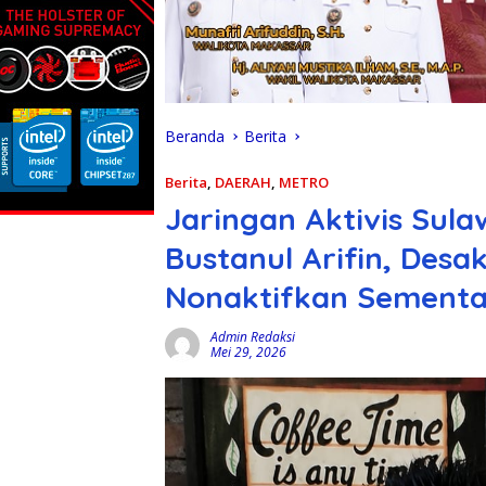
Beranda
Berita
Berita
,
DAERAH
,
METRO
Jaringan Aktivis Sula
Bustanul Arifin, Desa
Nonaktifkan Sementa
Admin Redaksi
Mei 29, 2026