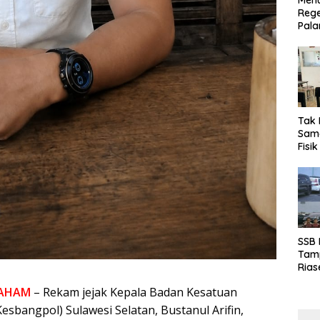
Menu
Rege
Pala
Tak 
Sama
Fisi
Emas
Kalt
SSB
Tamp
Rias
Boro
AHAM
– Rekam jejak Kepala Badan Kesatuan
10 d
Kesbangpol) Sulawesi Selatan, Bustanul Arifin,