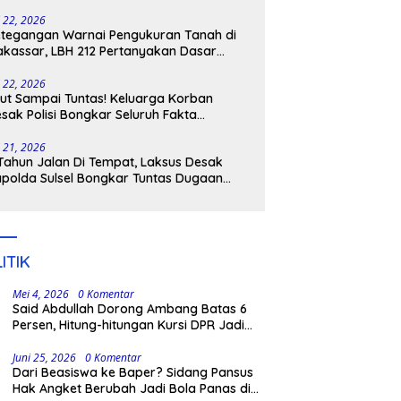
tangkap
i 22, 2026
tegangan Warnai Pengukuran Tanah di
kassar, LBH 212 Pertanyakan Dasar
ukum BPN, PT GMTD, dan Pengamanan
lisi
i 22, 2026
ut Sampai Tuntas! Keluarga Korban
sak Polisi Bongkar Seluruh Fakta
nikaman Maut di Pulau Kodingareng
i 21, 2026
Tahun Jalan Di Tempat, Laksus Desak
polda Sulsel Bongkar Tuntas Dugaan
ngli CPNS UNM
ITIK
Mei 4, 2026
0 Komentar
Said Abdullah Dorong Ambang Batas 6
Persen, Hitung-hitungan Kursi DPR Jadi
Dasar Threshold
Juni 25, 2026
0 Komentar
Dari Beasiswa ke Baper? Sidang Pansus
Hak Angket Berubah Jadi Bola Panas di