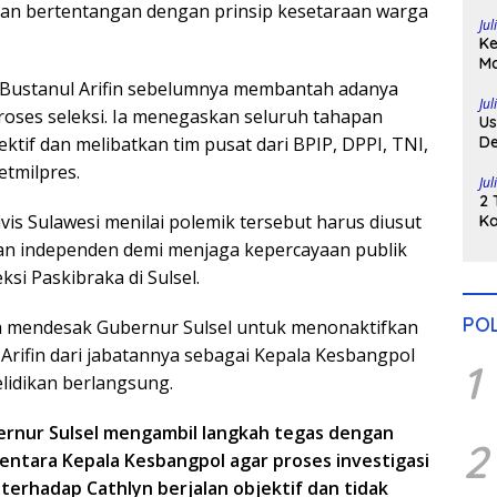
Di
 dan bertentangan dengan prinsip kesetaraan warga
Jul
Ke
Ma
H
 Bustanul Arifin sebelumnya membantah adanya
Po
Jul
proses seleksi. Ia menegaskan seluruh tahapan
Us
ektif dan melibatkan tim pusat dari BPIP, DPPI, TNI,
De
Pe
etmilpres.
Jul
2 
is Sulawesi menilai polemik tersebut harus diusut
Ka
Pu
an independen demi menjaga kepercayaan publik
ksi Paskibraka di Sulsel.
POL
a mendesak Gubernur Sulsel untuk menonaktifkan
Arifin dari jabatannya sebagai Kepala Kesbangpol
1
lidikan berlangsung.
rnur Sulsel mengambil langkah tegas dengan
2
ntara Kepala Kesbangpol agar proses investigasi
 terhadap Cathlyn berjalan objektif dan tidak