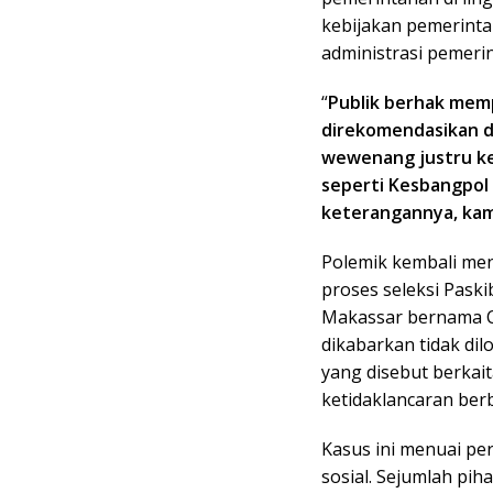
kebijakan pemerint
administrasi pemerin
“
Publik berhak mem
direkomendasikan d
wewenang justru ke
seperti Kesbangpol 
keterangannya, kami
Polemik kembali men
proses seleksi Paski
Makassar bernama Ca
dikabarkan tidak di
yang disebut berkai
ketidaklancaran ber
Kasus ini menuai pe
sosial. Sejumlah pi