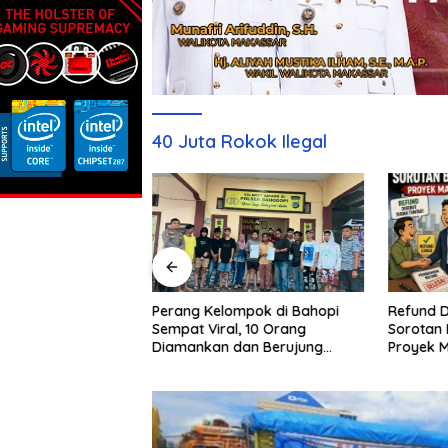
40 Juta Rokok Ilegal
Refund D
Sebulan Diburu,
Perang Kelompok di Bahopi
Sorotan 
aku Penganiayaan
Sempat Viral, 10 Orang
Proyek 
pi Akhirnya
Diamankan dan Berujung
Damai