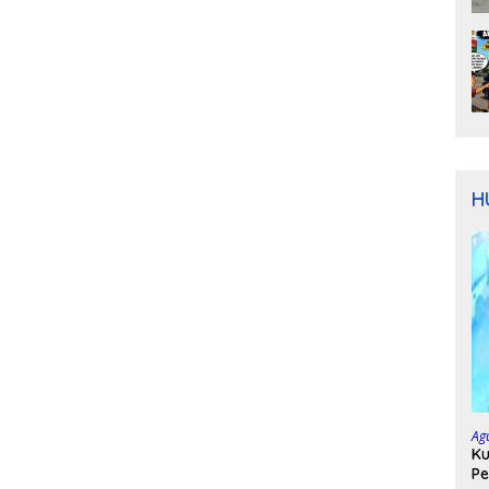
H
Ag
Ku
Pe