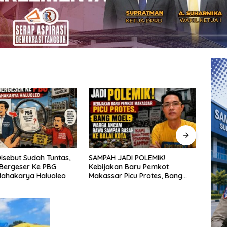
isebut Sudah Tuntas,
SAMPAH JADI POLEMIK!
Penat
Bergeser Ke PBG
Kebijakan Baru Pemkot
aksel
Mahakarya Haluoleo
Makassar Picu Protes, Bang
sekol
Moel: Warga Ancam Bawa
kepu
Sampah Basah ke Balai Kota