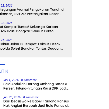
tangkap
i 22, 2026
tegangan Warnai Pengukuran Tanah di
kassar, LBH 212 Pertanyakan Dasar
ukum BPN, PT GMTD, dan Pengamanan
lisi
i 22, 2026
ut Sampai Tuntas! Keluarga Korban
sak Polisi Bongkar Seluruh Fakta
nikaman Maut di Pulau Kodingareng
i 21, 2026
Tahun Jalan Di Tempat, Laksus Desak
polda Sulsel Bongkar Tuntas Dugaan
ngli CPNS UNM
ITIK
Mei 4, 2026
0 Komentar
Said Abdullah Dorong Ambang Batas 6
Persen, Hitung-hitungan Kursi DPR Jadi
Dasar Threshold
Juni 25, 2026
0 Komentar
Dari Beasiswa ke Baper? Sidang Pansus
Hak Angket Berubah Jadi Bola Panas di