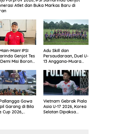
ju Porprov 2026, IPSI Samarinda Genjot
nerasi Atlet dan Buka Markas Baru di
ran
Main-Main! IPSI
Adu Skill dan
rinda Genjot Tes
Persaudaraan, Duel U-
k Demi Misi Borong
13 Anggana-Muara
 di Porprov
Badak Berlangsung
im 2026
Meriah
 Pallangga Gowa
Vietnam Gebrak Piala
il Garang di Bila
Asia U-17 2026, Korea
e Cup 2026,
Selatan Dipaksa
ng Runner-up U-
Tertunduk
an U-12