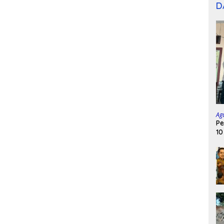
D
Ag
Pe
10