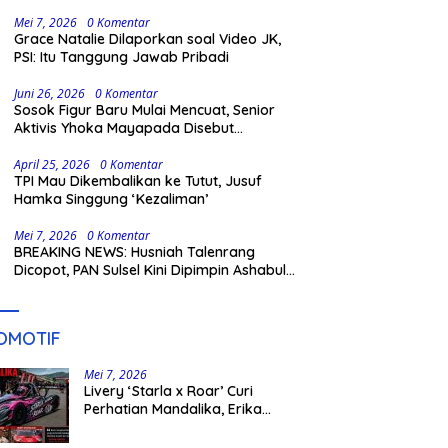
Gowa
Mei 7, 2026
0 Komentar
Grace Natalie Dilaporkan soal Video JK,
PSI: Itu Tanggung Jawab Pribadi
Juni 26, 2026
0 Komentar
Sosok Figur Baru Mulai Mencuat, Senior
Aktivis Yhoka Mayapada Disebut
Berpeluang Maju Lewat Jalur Independen
pada Pilkada 2029
April 25, 2026
0 Komentar
TPI Mau Dikembalikan ke Tutut, Jusuf
Hamka Singgung ‘Kezaliman’
Mei 7, 2026
0 Komentar
BREAKING NEWS: Husniah Talenrang
Dicopot, PAN Sulsel Kini Dipimpin Ashabul
Kahfi
OMOTIF
Mei 7, 2026
Livery ‘Starla x Roar’ Curi
Perhatian Mandalika, Erika
Richardo Jadi Sorotan