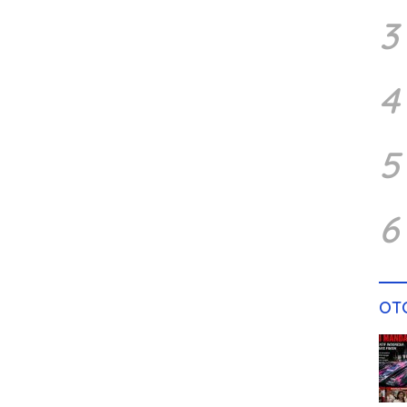
3
4
5
6
OT