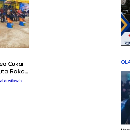
OL
Bea Cukai
Juta Rokok
l di wilayah
h…