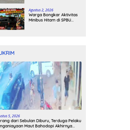
Kapolres Bone Turun
Tangan
Agustus 2, 2026
Warga Bongkar Aktivitas
Minibus Hitam di SPBU
Bone: Bawa Jeriken, Pelat
Nomor Tak Terpasang
UKRIM
ustus 5, 2026
rang dari Sebulan Diburu, Terduga Pelaku
nganiayaan Maut Bahodopi Akhirnya