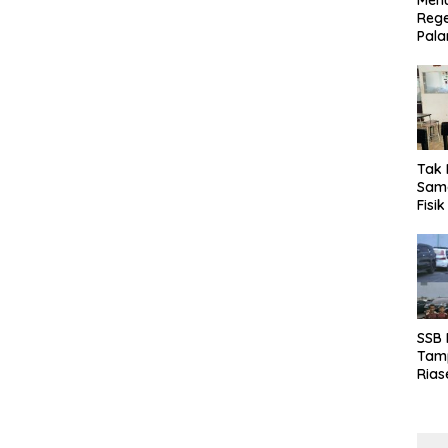
Menu
Rege
Pala
Tak 
Sama
Fisi
Emas
Kalt
SSB
Tamp
Rias
Boro
10 d