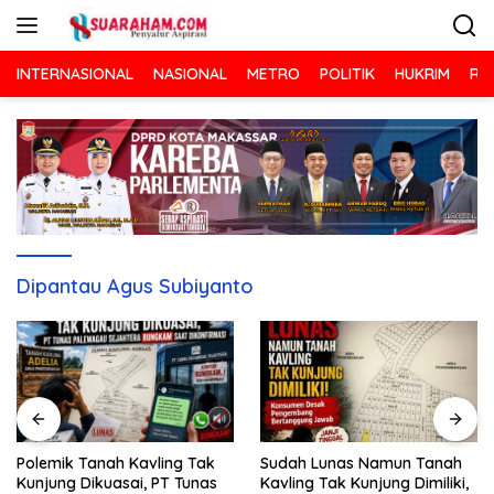
Langsung
ke
konten
INTERNASIONAL
NASIONAL
METRO
POLITIK
HUKRIM
RA
Dipantau Agus Subiyanto
Sudah Lunas Namun Tanah
Polemik Tanah Kavling Tak
Kavling Tak Kunjung Dimiliki,
Kunjung Dikuasai, PT Tunas