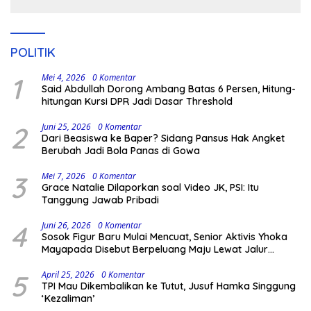
Pengamanan Polisi
POLITIK
1
Mei 4, 2026
0 Komentar
Said Abdullah Dorong Ambang Batas 6 Persen, Hitung-
hitungan Kursi DPR Jadi Dasar Threshold
2
Juni 25, 2026
0 Komentar
Dari Beasiswa ke Baper? Sidang Pansus Hak Angket
Berubah Jadi Bola Panas di Gowa
3
Mei 7, 2026
0 Komentar
Grace Natalie Dilaporkan soal Video JK, PSI: Itu
Tanggung Jawab Pribadi
4
Juni 26, 2026
0 Komentar
Sosok Figur Baru Mulai Mencuat, Senior Aktivis Yhoka
Mayapada Disebut Berpeluang Maju Lewat Jalur
Independen pada Pilkada 2029
5
April 25, 2026
0 Komentar
TPI Mau Dikembalikan ke Tutut, Jusuf Hamka Singgung
‘Kezaliman’