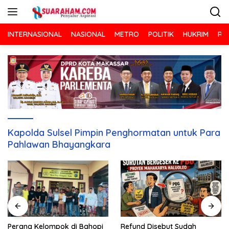
Langsung
ke
konten
INTERNASIONAL
NASIONAL
METRO
POLITIK
HUKRIM
RA
Kapolda Sulsel Pimpin Penghormatan untuk Para
Pahlawan Bhayangkara
Refund Disebut Sudah
Perang Kelompok di Bahopi