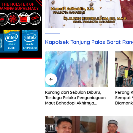
Kapolsek Tanjung Palas Barat Ra
Kurang dari Sebulan Diburu,
t Di Gowa Disebut
Perang K
Terduga Pelaku Penganiayaan
royek Rp6 Miliar,
Sempat V
Maut Bahodopi Akhirnya
Desak Jaksa
Diamank
Ditangkap
tornya
Damai