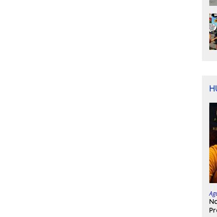
H
Ag
Na
Pr