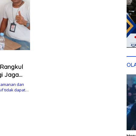
OL
 Rangkul
gi Jaga
eamanan dan
if tidak dapat…