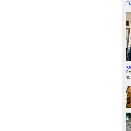
D
Ag
Pe
10