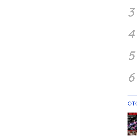
3
4
5
6
OT