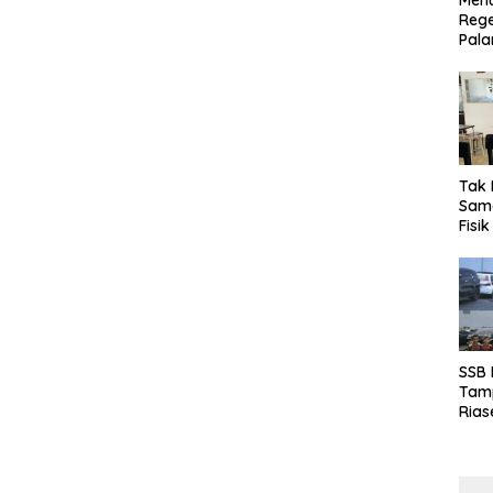
Menu
Rege
Pala
Tak 
Sama
Fisi
Emas
Kalt
SSB
Tamp
Rias
Boro
10 d