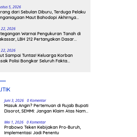
ngkar Aktornya
ustus 5, 2026
rang dari Sebulan Diburu, Terduga Pelaku
nganiayaan Maut Bahodopi Akhirnya
tangkap
i 22, 2026
tegangan Warnai Pengukuran Tanah di
kassar, LBH 212 Pertanyakan Dasar
ukum BPN, PT GMTD, dan Pengamanan
lisi
i 22, 2026
ut Sampai Tuntas! Keluarga Korban
sak Polisi Bongkar Seluruh Fakta
nikaman Maut di Pulau Kodingareng
ITIK
Juni 3, 2026
0 Komentar
Masuk Angin? Pertemuan di Rujab Bupati
Disorot, SEMMI: Jangan Klaim Atas Nama
Aliansi Appakatau!
Mei 1, 2026
0 Komentar
Prabowo Teken Kebijakan Pro-Buruh,
Implementasi Jadi Penentu