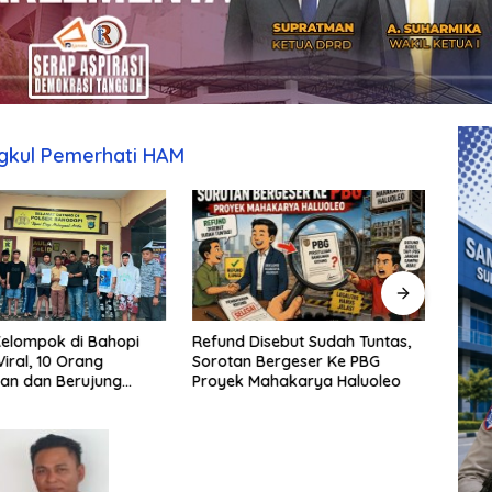
ngkul Pemerhati HAM
Refund Disebut Sudah Tuntas,
SAMP
elompok di Bahopi
Sorotan Bergeser Ke PBG
Kebi
iral, 10 Orang
Proyek Mahakarya Haluoleo
Makas
an dan Berujung
Moel
Samp