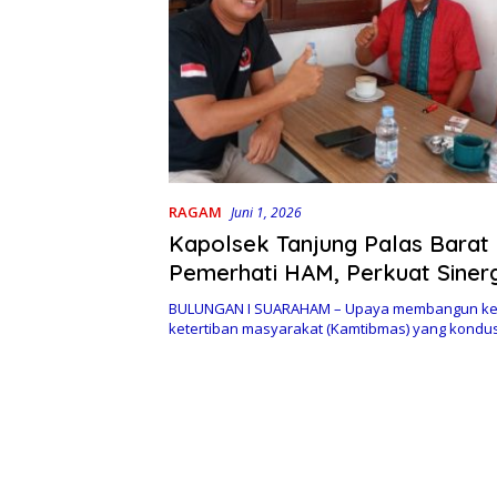
RAGAM
Juni 1, 2026
Kapolsek Tanjung Palas Barat
Pemerhati HAM, Perkuat Siner
Kamtibmas
BULUNGAN I SUARAHAM – Upaya membangun k
ketertiban masyarakat (Kamtibmas) yang kondus