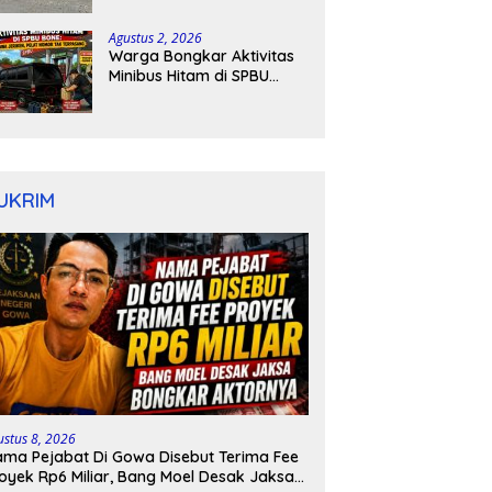
Kapolres Bone Turun
Tangan
Agustus 2, 2026
Warga Bongkar Aktivitas
Minibus Hitam di SPBU
Bone: Bawa Jeriken, Pelat
Nomor Tak Terpasang
UKRIM
ustus 8, 2026
ma Pejabat Di Gowa Disebut Terima Fee
oyek Rp6 Miliar, Bang Moel Desak Jaksa