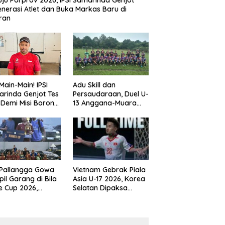
ju Porprov 2026, IPSI Samarinda Genjot
nerasi Atlet dan Buka Markas Baru di
ran
Main-Main! IPSI
Adu Skill dan
rinda Genjot Tes
Persaudaraan, Duel U-
k Demi Misi Borong
13 Anggana-Muara
 di Porprov
Badak Berlangsung
im 2026
Meriah
 Pallangga Gowa
Vietnam Gebrak Piala
il Garang di Bila
Asia U-17 2026, Korea
e Cup 2026,
Selatan Dipaksa
ng Runner-up U-
Tertunduk
an U-12