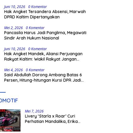
Juni 10, 2026
0 Komentar
Hak Angket Tersandera Absensi, Marwah
DPRD Kaltim Dipertanyakan
Mei 2, 2026
0 Komentar
Pancasila Harus Jadi Panglima, Megawati
Sindir Arah Hukum Nasional
Juni 10, 2026
0 Komentar
Hak Angket Mandek, Aliansi Perjuangan
Rakyat Kaltim: Wakil Rakyat Jangan
Khianati Amanah Publik
Mei 4, 2026
0 Komentar
Said Abdullah Dorong Ambang Batas 6
Persen, Hitung-hitungan Kursi DPR Jadi
Dasar Threshold
OMOTIF
Mei 7, 2026
Livery ‘Starla x Roar’ Curi
Perhatian Mandalika, Erika
Richardo Jadi Sorotan